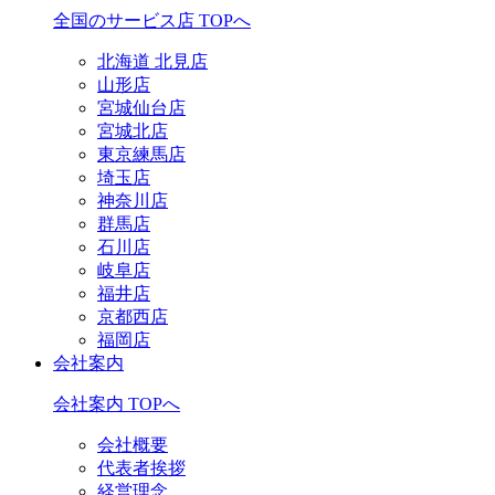
全国のサービス店 TOPへ
北海道 北見店
山形店
宮城仙台店
宮城北店
東京練馬店
埼玉店
神奈川店
群馬店
石川店
岐阜店
福井店
京都西店
福岡店
会社案内
会社案内 TOPへ
会社概要
代表者挨拶
経営理念