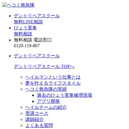
デントリペアスクール
無料LINE相談
ひょう害車
無料相談
無料相談 電話窓口
0120-119-807
デントリペアスクール
デントリペアスクール TOPへ
ヘイルマンという仕事とは
夢を叶えるライフスタイル
ヘコミ救急隊の実績
過去のひょう害車修理現場
アプリ開発
ヘイルチームの紹介
受講コース
講師紹介
よくある質問