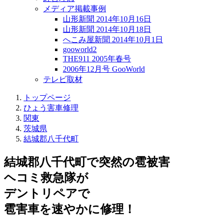
メディア掲載事例
山形新聞 2014年10月16日
山形新聞 2014年10月18日
へこみ屋新聞 2014年10月1日
gooworld2
THE911 2005年春号
2006年12月号 GooWorld
テレビ取材
トップページ
ひょう害車修理
関東
茨城県
結城郡八千代町
結城郡八千代町で突然の
雹被害
ヘコミ救急隊が
デントリペアで
雹害車を速やかに修理！