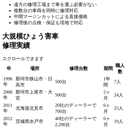
遠方の修理工場まで車を運ぶ必要がない
複数台の車両を同時に修理対応
中間マージンカットによる直接価格
修理後の点検・保証も現地で対応
大規模ひょう害車
修理実績
スクロールできます
職人
年
場所
修理台数
期間
数
1996
那珂市狭山市・日
1年
500台
7人
年
高市
間
2006
那珂市上尾市・大
2ヶ
500台
24人
年
宮
月
2011
20社のディーラーで
6ヶ
北海道北見市
25人
年
700台
月
2012
40社のディーラーで
6ヶ
茨城県水戸市
19人
年
2,200台
月