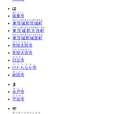
は
ばんどうし
坂東市
ひがしいばらきぐんいばらきまち
東茨城郡茨城町
ひがしいばらきぐんおおあらいまち
東茨城郡大洗町
ひがしいばらきぐんしろさとまち
東茨城郡城里町
ひたちおおたし
常陸太田市
ひたちおおみやし
常陸大宮市
ひたちし
日立市
ひたちなかし
ひたちなか市
ほこたし
鉾田市
ま
みとし
水戸市
もりやし
守谷市
や
ゆうきぐんやちよまち