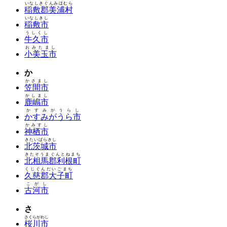
いなしきぐんみほむら
稲敷郡美浦村
いなしきし
稲敷市
うしくし
牛久市
おみたまし
小美玉市
か
かさまし
笠間市
かしまし
鹿嶋市
かすみがうらし
かすみがうら市
かみすし
神栖市
きたいばらきし
北茨城市
きたそうまぐんとねまち
北相馬郡利根町
くじぐんだいごまち
久慈郡大子町
こがし
古河市
さ
さくらがわし
桜川市