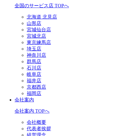
全国のサービス店 TOPへ
北海道 北見店
山形店
宮城仙台店
宮城北店
東京練馬店
埼玉店
神奈川店
群馬店
石川店
岐阜店
福井店
京都西店
福岡店
会社案内
会社案内 TOPへ
会社概要
代表者挨拶
経営理念