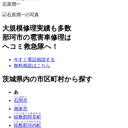
石原潤一
大規模修理実績も多数
那珂市の雹害車修理は
ヘコミ救急隊へ！
今すぐ電話相談する
無料相談はこちら
茨城県内の市区町村から探す
あ
いしおかし
石岡市
いたこし
潮来市
いなしきぐんあみまち
稲敷郡阿見町
いなしきぐんかわちまち
稲敷郡河内町