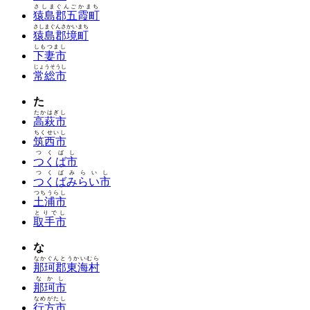
さしまぐんごかまち
猿島郡五霞町
さしまぐんさかいまち
猿島郡境町
しもつまし
下妻市
じょうそうし
常総市
た
たかはぎし
高萩市
ちくせいし
筑西市
つくばし
つくば市
つくばみらいし
つくばみらい市
つちうらし
土浦市
とりでし
取手市
な
なかぐんとうかいむら
那珂郡東海村
なかし
那珂市
なめがたし
行方市