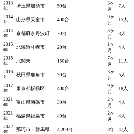
2013
3ヶ
埼玉県加須市
50台
7人
年
月
2014
9ヶ
山形県天童市
400台
15人
年
月
2014
3ヶ
京都府京丹波町
70台
8人
年
月
2015
1ヶ
北海道札幌市
20台
4人
年
月
2015
7ヶ
北関東
150台
11人
年
月
2016
3ヶ
秋田県鹿角市
30台
5人
年
月
2017
9ヶ
東京都板橋区
400台
18人
年
月
2021
2ヶ
富山県南砺市
30台
4人
年
月
2021
2ヶ
福島県福島市
40台
4人
年
月
2022
那珂市・群馬県
4,200台
3年
47人
年