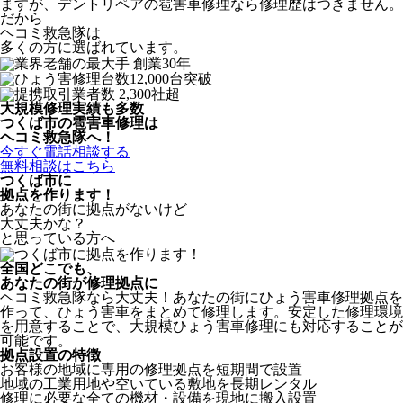
ますが、デントリペアの雹害車修理なら修理歴はつきません。
だから
ヘコミ救急隊は
多くの方に選ばれています。
大規模修理実績も多数
つくば市の雹害車修理は
ヘコミ救急隊へ！
今すぐ電話相談する
無料相談はこちら
つくば市
に
拠点を作ります！
あなたの街に拠点がないけど
大丈夫かな？
と思っている方へ
全国どこでも、
あなたの街が修理拠点に
ヘコミ救急隊なら大丈夫！あなたの街にひょう害車修理拠点を
作って、ひょう害車をまとめて修理します。安定した修理環境
を用意することで、大規模ひょう害車修理にも対応することが
可能です。
拠点設置の特徴
お客様の地域に専用の修理拠点を短期間で設置
地域の工業用地や空いている敷地を長期レンタル
修理に必要な全ての機材・設備を現地に搬入設置