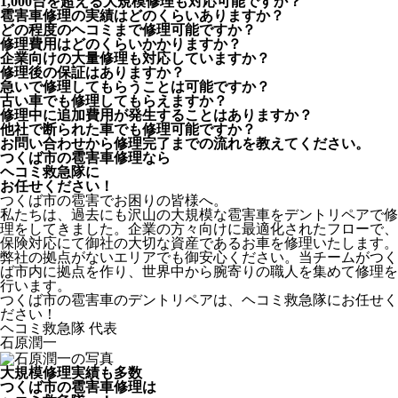
1,000台を超える大規模修理も対応可能ですか？
雹害車修理の実績はどのくらいありますか？
どの程度のヘコミまで修理可能ですか？
修理費用はどのくらいかかりますか？
企業向けの大量修理も対応していますか？
修理後の保証はありますか？
急いで修理してもらうことは可能ですか？
古い車でも修理してもらえますか？
修理中に追加費用が発生することはありますか？
他社で断られた車でも修理可能ですか？
お問い合わせから修理完了までの流れを教えてください。
つくば市の雹害車修理なら
ヘコミ救急隊
に
お任せください！
つくば市の雹害でお困りの皆様へ。
私たちは、過去にも沢山の大規模な雹害車をデントリペアで修
理をしてきました。企業の方々向けに最適化されたフローで、
保険対応にて御社の大切な資産であるお車を修理いたします。
弊社の拠点がないエリアでも御安心ください。当チームがつく
ば市内に拠点を作り、世界中から腕寄りの職人を集めて修理を
行います。
つくば市の雹害車のデントリペアは、ヘコミ救急隊にお任せく
ださい！
ヘコミ救急隊 代表
石原潤一
大規模修理実績も多数
つくば市の雹害車修理は