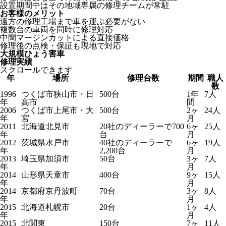
設置期間中はその地域専属の修理チームが常駐
お客様のメリット
遠方の修理工場まで車を運ぶ必要がない
複数台の車両を同時に修理対応
中間マージンカットによる直接価格
修理後の点検・保証も現地で対応
大規模ひょう害車
修理実績
スクロールできます
年
場所
修理台数
期間
職人
数
1996
つくば市狭山市・日
500台
1年
7人
年
高市
間
2006
つくば市上尾市・大
500台
2ヶ
24人
年
宮
月
2011
北海道北見市
20社のディーラーで700
6ヶ
25人
年
台
月
2012
茨城県水戸市
40社のディーラーで
6ヶ
19人
年
2,200台
月
2013
埼玉県加須市
50台
3ヶ
7人
年
月
2014
山形県天童市
400台
9ヶ
15人
年
月
2014
京都府京丹波町
70台
3ヶ
8人
年
月
2015
北海道札幌市
20台
1ヶ
4人
年
月
2015
北関東
150台
7ヶ
11人