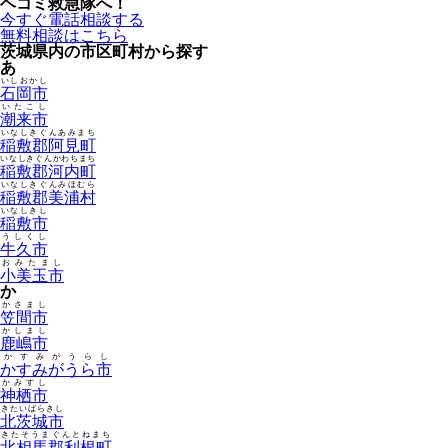
ヘコミ救急隊へ！
今すぐ電話相談する
無料相談はこちら
茨城県内の市区町村から探す
あ
いしおかし
石岡市
いたこし
潮来市
いなしきぐんあみまち
稲敷郡阿見町
いなしきぐんかわちまち
稲敷郡河内町
いなしきぐんみほむら
稲敷郡美浦村
いなしきし
稲敷市
うしくし
牛久市
おみたまし
小美玉市
か
かさまし
笠間市
かしまし
鹿嶋市
かすみがうらし
かすみがうら市
かみすし
神栖市
きたいばらきし
北茨城市
きたそうまぐんとねまち
北相馬郡利根町