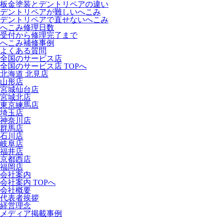
板金塗装とデントリペアの違い
デントリペアが難しいへこみ
デントリペアで直せないへこみ
へこみ修理日数
受付から修理完了まで
へこみ補修事例
よくある質問
全国のサービス店
全国のサービス店 TOPへ
北海道 北見店
山形店
宮城仙台店
宮城北店
東京練馬店
埼玉店
神奈川店
群馬店
石川店
岐阜店
福井店
京都西店
福岡店
会社案内
会社案内 TOPへ
会社概要
代表者挨拶
経営理念
メディア掲載事例