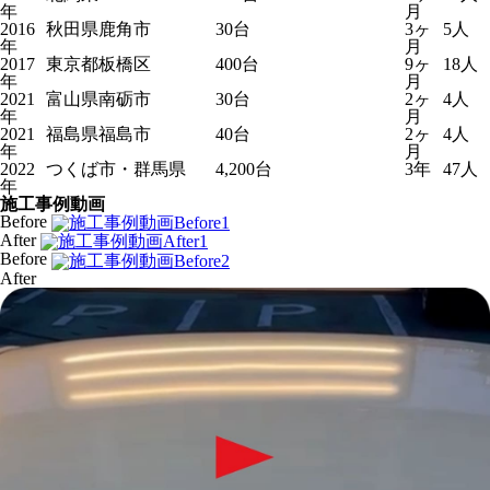
年
月
2016
秋田県鹿角市
30台
3ヶ
5人
年
月
2017
東京都板橋区
400台
9ヶ
18人
年
月
2021
富山県南砺市
30台
2ヶ
4人
年
月
2021
福島県福島市
40台
2ヶ
4人
年
月
2022
つくば市・群馬県
4,200台
3年
47人
年
施工事例動画
Before
After
Before
After