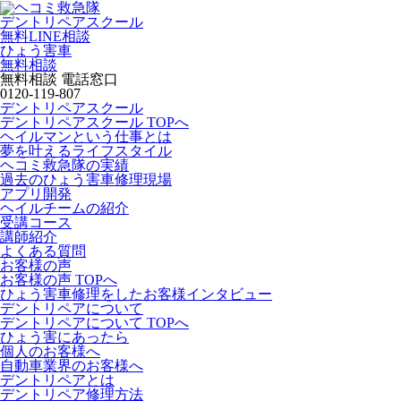
デントリペアスクール
無料LINE相談
ひょう害車
無料相談
無料相談 電話窓口
0120-119-807
デントリペアスクール
デントリペアスクール TOPへ
ヘイルマンという仕事とは
夢を叶えるライフスタイル
ヘコミ救急隊の実績
過去のひょう害車修理現場
アプリ開発
ヘイルチームの紹介
受講コース
講師紹介
よくある質問
お客様の声
お客様の声 TOPへ
ひょう害車修理をしたお客様インタビュー
デントリペアについて
デントリペアについて TOPへ
ひょう害にあったら
個人のお客様へ
自動車業界のお客様へ
デントリペアとは
デントリペア修理方法