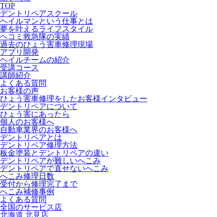
TOP
デントリペアスクール
ヘイルマンという仕事とは
夢を叶えるライフスタイル
ヘコミ救急隊の実績
過去のひょう害車修理現場
アプリ開発
ヘイルチームの紹介
受講コース
講師紹介
よくある質問
お客様の声
ひょう害車修理をしたお客様インタビュー
デントリペアについて
ひょう害にあったら
個人のお客様へ
自動車業界のお客様へ
デントリペアとは
デントリペア修理方法
板金塗装とデントリペアの違い
デントリペアが難しいへこみ
デントリペアで直せないへこみ
へこみ修理日数
受付から修理完了まで
へこみ補修事例
よくある質問
全国のサービス店
北海道 北見店