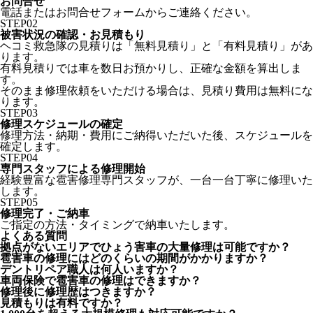
お問合せ
電話またはお問合せフォームからご連絡ください。
STEP
02
被害状況の確認・お見積もり
ヘコミ救急隊の見積りは「無料見積り」と「有料見積り」があ
ります。
有料見積りでは車を数日お預かりし、正確な金額を算出しま
す。
そのまま修理依頼をいただける場合は、見積り費用は無料にな
ります。
STEP
03
修理スケジュールの確定
修理方法・納期・費用にご納得いただいた後、スケジュールを
確定します。
STEP
04
専門スタッフによる修理開始
経験豊富な雹害修理専門スタッフが、一台一台丁寧に修理いた
します。
STEP
05
修理完了・ご納車
ご指定の方法・タイミングで納車いたします。
よくある質問
拠点がないエリアでひょう害車の大量修理は可能ですか？
雹害車の修理にはどのくらいの期間がかかりますか？
デントリペア職人は何人いますか？
車両保険で雹害車の修理はできますか？
修理後に修理歴はつきますか？
見積もりは有料ですか？