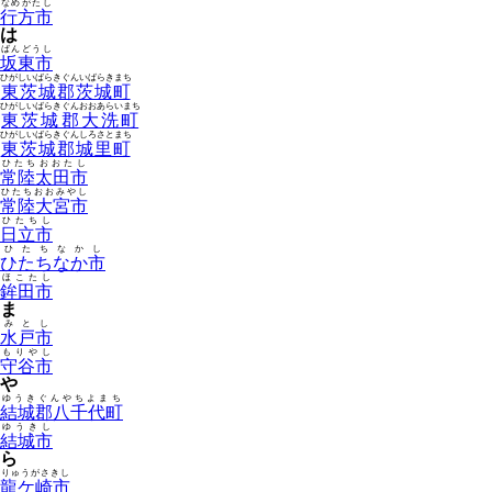
なめがたし
行方市
は
ばんどうし
坂東市
ひがしいばらきぐんいばらきまち
東茨城郡茨城町
ひがしいばらきぐんおおあらいまち
東茨城郡大洗町
ひがしいばらきぐんしろさとまち
東茨城郡城里町
ひたちおおたし
常陸太田市
ひたちおおみやし
常陸大宮市
ひたちし
日立市
ひたちなかし
ひたちなか市
ほこたし
鉾田市
ま
みとし
水戸市
もりやし
守谷市
や
ゆうきぐんやちよまち
結城郡八千代町
ゆうきし
結城市
ら
りゅうがさきし
龍ケ崎市