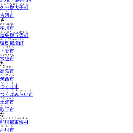
くじぐんだいごまち
久慈郡大子町
こがし
古河市
さ
さくらがわし
桜川市
さしまぐんごかまち
猿島郡五霞町
さしまぐんさかいまち
猿島郡境町
しもつまし
下妻市
じょうそうし
常総市
た
たかはぎし
高萩市
ちくせいし
筑西市
つくばし
つくば市
つくばみらいし
つくばみらい市
つちうらし
土浦市
とりでし
取手市
な
なかぐんとうかいむら
那珂郡東海村
なかし
那珂市