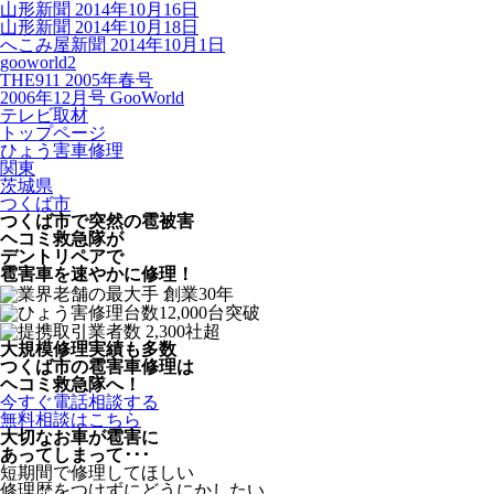
山形新聞 2014年10月16日
山形新聞 2014年10月18日
へこみ屋新聞 2014年10月1日
gooworld2
THE911 2005年春号
2006年12月号 GooWorld
テレビ取材
トップページ
ひょう害車修理
関東
茨城県
つくば市
つくば市で突然の
雹被害
ヘコミ救急隊が
デントリペアで
雹害車を速やかに修理！
大規模修理実績も多数
つくば市の雹害車修理は
ヘコミ救急隊へ！
今すぐ電話相談する
無料相談はこちら
大切なお車が雹害に
あってしまって･･･
短期間で修理してほしい
修理歴をつけずにどうにかしたい