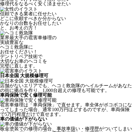
修理代をなるべく安く済ませたい
信頼できる業者に任せたい
どこに依頼すべきか分からない
かなりの台数をお任せしたい
と、お考えの方！
業界最大手の雹害車修理の
実績豊富な
ヘコミ救急隊
に
お任せください！
デントリペア技術で
大切なお車のヘコミを
完璧に直します。
日本全国 大規模修理可
店舗がないエリアでも、ヘコミ救急隊のへイルチームがあなた
の街に拠点を作り、1,000台超えの修理も可能です。
車両保険で安く修理可能
雹害車修理は「車両保険」で直せます。車全体がボコボコにな
ってしまった場合、通常100万円ほどするのですが、車両保険
で5万円程度だけで直せます。
車の価値が下がらない
板金塗装での修理の場合、事故車扱い・修理歴がついてしまい