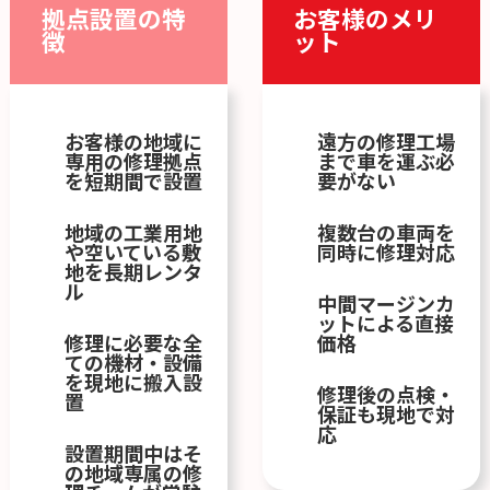
拠点設置の特
お客様のメリ
徴
ット
お客様の地域に
遠方の修理工場
専用の修理拠点
まで車を運ぶ必
を短期間で設置
要がない
地域の工業用地
複数台の車両を
や空いている敷
同時に修理対応
地を長期レンタ
ル
中間マージンカ
ットによる直接
修理に必要な全
価格
ての機材・設備
を現地に搬入設
修理後の点検・
置
保証も現地で対
応
設置期間中はそ
の地域専属の修