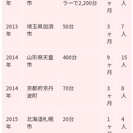
年
市
ラーで2,200台
ヶ
人
月
2013
埼玉県加須
50台
3
7
年
市
ヶ
人
月
2014
山形県天童
400台
9
15
年
市
ヶ
人
月
2014
京都府京丹
70台
3
8
年
波町
ヶ
人
月
2015
北海道札幌
20台
1
4
年
市
ヶ
人