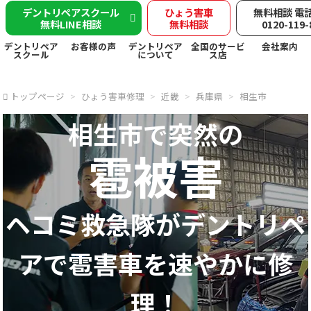
デントリペアスクール
ひょう害車
無料相談 電
無料LINE相談
無料相談
0120-119-
デントリペア
お客様の声
デントリペア
全国のサービ
会社案内
スクール
について
ス店
トップページ
ひょう害車修理
近畿
兵庫県
相生市
相生市で突然の
雹被害
ヘコミ救急隊が
デントリペ
アで
雹害車を速やかに修
理！