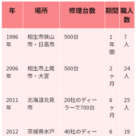
年
場所
修理台数
期間
職人
数
1996
相生市狭山
500台
1
7
年
市・日高市
年
人
間
2006
相生市上尾
500台
2
24
年
市・大宮
ヶ
人
月
2011
北海道北見
20社のディー
6
25
年
市
ラーで700台
ヶ
人
月
2012
茨城県水戸
40社のディー
6
19