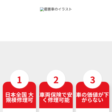
日本全国 大
車両保険で安
車の価値が下
規模修理可
く修理可能
がらない