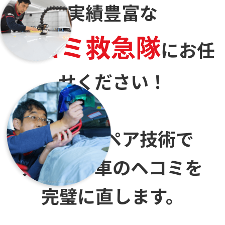
実績豊富な
ヘコミ救急隊
に
お任
せください！
デントリペア技術で
大切なお車のヘコミを
完璧に直します。