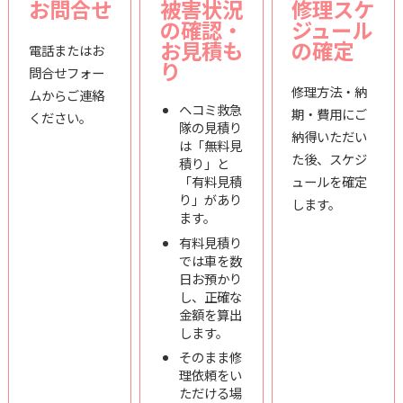
お問合せ
被害状況
修理スケ
の確認・
ジュール
お見積も
の確定
電話またはお
り
問合せフォー
修理方法・納
ムからご連絡
ヘコミ救急
期・費用にご
ください。
隊の見積り
納得いただい
は「無料見
た後、スケジ
積り」と
「有料見積
ュールを確定
り」があり
します。
ます。
有料見積り
では車を数
日お預かり
し、正確な
金額を算出
します。
そのまま修
理依頼をい
ただける場