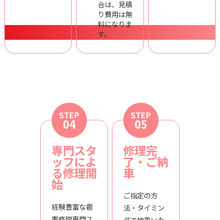
合は、見積
り費用は無
料になりま
す。
STEP
STEP
04
05
専門スタ
修理完
ッフによ
了・ご納
る修理開
車
始
ご指定の方
経験豊富な雹
法・タイミン
害修理専門ス
グで納車いた