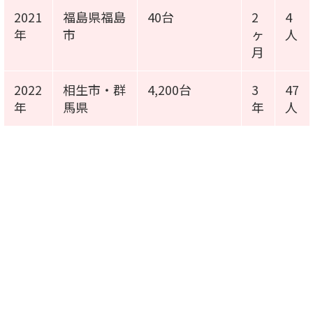
2021
福島県福島
40台
2
4
年
市
ヶ
人
月
2022
相生市・群
4,200台
3
47
年
馬県
年
人