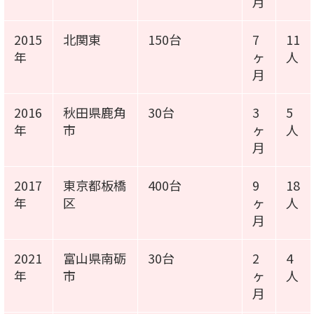
月
2015
北関東
150台
7
11
年
ヶ
人
月
2016
秋田県鹿角
30台
3
5
年
市
ヶ
人
月
2017
東京都板橋
400台
9
18
年
区
ヶ
人
月
2021
富山県南砺
30台
2
4
年
市
ヶ
人
月