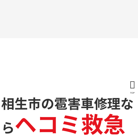
TOP
相生市の雹害車修理な
ヘコミ救急
ら