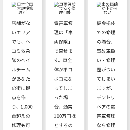
店舗がな
雹害車修
板金塗装
いエリア
理は「車
での修理
でも、ヘ
両保険」
の場合、
コミ救急
で直せま
事故車扱
隊のへイ
す。車全
い・修理
ルチーム
体がボコ
歴がつい
があなた
ボコにな
てしまい
の街に拠
ってしま
ますが、
点を作
った場
デントリ
り、1,000
合、通常
ペアの雹
台超えの
100万円ほ
害車修理
修理も可
どするの
なら修理