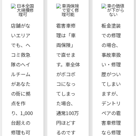
店舗がな
雹害車修
板金塗装
いエリア
理は「車
での修理
でも、ヘ
両保険」
の場合、
コミ救急
で直せま
事故車扱
隊のへイ
す。車全体
い・修理
ルチーム
がボコボ
歴がつい
があなた
コになっ
てしまい
の街に拠
てしまっ
ますが、
点を作
た場合、
デントリ
り、1,000
通常100万
ペアの雹
台超えの
円ほどす
害車修理
修理も可
るのです
なら修理