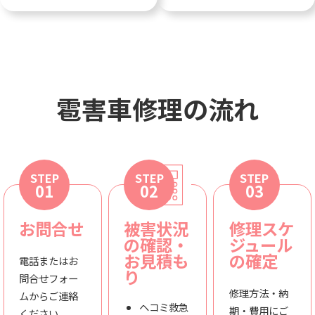
雹害車修理の流れ
STEP
STEP
STEP
01
02
03
お問合せ
被害状況
修理スケ
の確認・
ジュール
お見積も
の確定
電話またはお
り
問合せフォー
修理方法・納
ムからご連絡
ヘコミ救急
期・費用にご
ください。