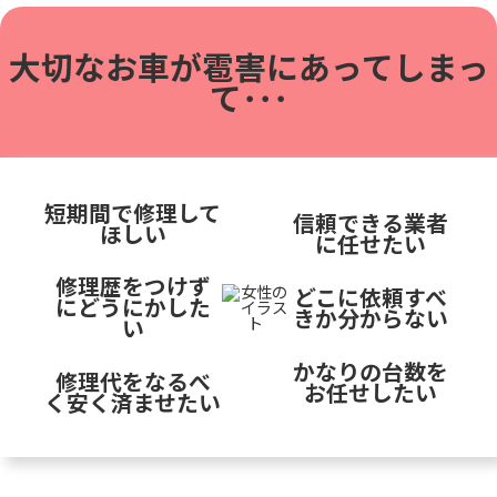
大切なお車が雹害に
あってしまっ
て･･･
短期間で修理して
信頼できる業者
ほしい
に任せたい
修理歴をつけず
どこに依頼すべ
にどうにかした
きか分からない
い
かなりの台数を
修理代をなるべ
お任せしたい
く安く済ませたい