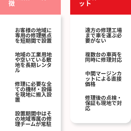
徴
ット
お客様の地域に
遠方の修理工場
専用の修理拠点
まで車を運ぶ必
を短期間で設置
要がない
地域の工業用地
複数台の車両を
や空いている敷
同時に修理対応
地を長期レンタ
ル
中間マージンカ
ットによる直接
修理に必要な全
価格
ての機材・設備
を現地に搬入設
修理後の点検・
置
保証も現地で対
応
設置期間中はそ
の地域専属の修
理チームが常駐