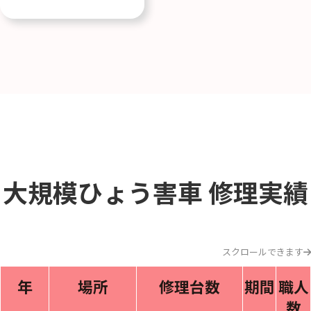
大規模ひょう害車
修理実績
スクロールできます
年
場所
修理台数
期間
職人
数