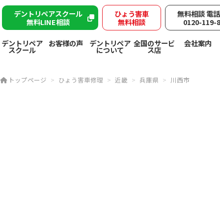
デントリペアスクール
ひょう害車
無料相談 電
無料LINE相談
無料相談
0120-119-
デントリペア
お客様の声
デントリペア
全国のサービ
会社案内
スクール
について
ス店
トップページ
ひょう害車修理
近畿
兵庫県
川西市
雹被害
川西市で突然の
ヘコミ救急隊が
デントリペ
アで
雹害車を速やかに修
理！