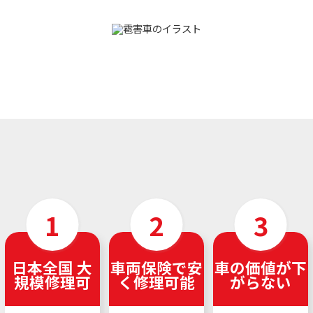
日本全国 大
車両保険で安
車の価値が下
規模修理可
く修理可能
がらない