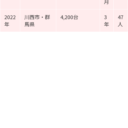
月
2022
川西市・群
4,200台
3
47
年
馬県
年
人
施工事例動画