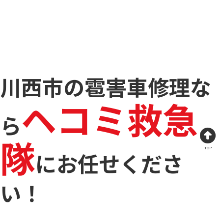
川西市の雹害車修理な
ヘコミ救急
ら
隊
TOP
に
お任せくださ
い！