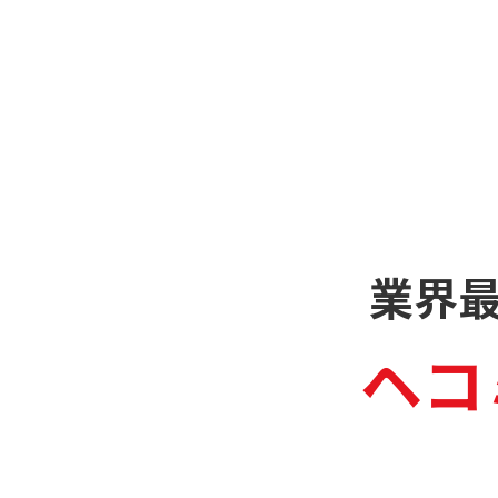
業界
ヘコ