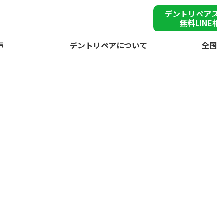
デントリペア
無料LINE
声
デントリペアについて
全国
雹被
加東市で突然の
が
デントリペアで
雹害車を