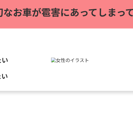
切なお車が雹害に
あってしまって
たい
たい