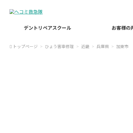
デントリペアスクール
お客様の
トップページ
ひょう害車修理
近畿
兵庫県
加東市
ヘコミ救急隊