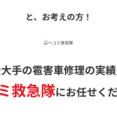
と、お考えの方！
最大手の雹害車修理の
実績
ミ救急隊
に
お任せく