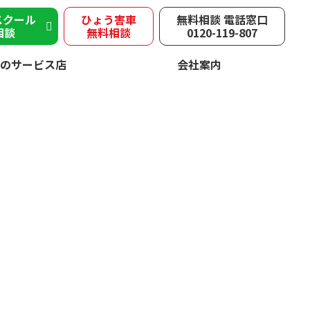
スクール
ひょう害車
無料相談 電話窓口
相談
無料相談
0120-119-807
のサービス店
会社案内
害
速やかに修理！