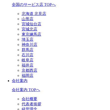
全国のサービス店 TOPへ
北海道 北見店
山形店
宮城仙台店
宮城北店
東京練馬店
埼玉店
神奈川店
群馬店
石川店
岐阜店
福井店
京都西店
福岡店
会社案内
会社案内 TOPへ
会社概要
代表者挨拶
経営理念