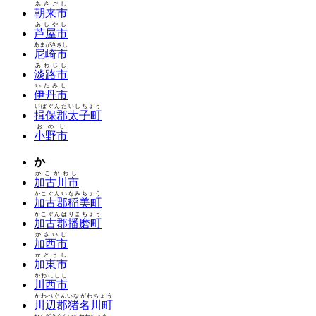
あさごし
朝来市
あしやし
芦屋市
あまがさきし
尼崎市
あわじし
淡路市
いたみし
伊丹市
いぼぐんたいしちょう
揖保郡太子町
おのし
小野市
か
かこがわし
加古川市
かこぐんいなみちょう
加古郡稲美町
かこぐんはりまちょう
加古郡播磨町
かさいし
加西市
かとうし
加東市
かわにしし
川西市
かわべぐんいながわちょう
川辺郡猪名川町