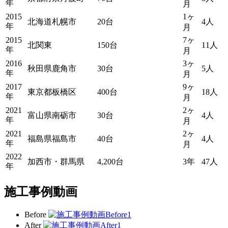
年
月
2015
1ヶ
北海道札幌市
20台
4人
年
月
2015
7ヶ
北関東
150台
11人
年
月
2016
3ヶ
秋田県鹿角市
30台
5人
年
月
2017
9ヶ
東京都板橋区
400台
18人
年
月
2021
2ヶ
富山県南砺市
30台
4人
年
月
2021
2ヶ
福島県福島市
40台
4人
年
月
2022
加西市・群馬県
4,200台
3年
47人
年
施工事例動画
Before
After