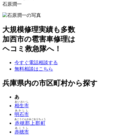
石原潤一
大規模修理実績も多数
加西市の雹害車修理は
ヘコミ救急隊へ！
今すぐ電話相談する
無料相談はこちら
兵庫県内の市区町村から探す
あ
あいおいし
相生市
あかしし
明石市
あこうぐんかみごおりちょう
赤穂郡上郡町
あこうし
赤穂市