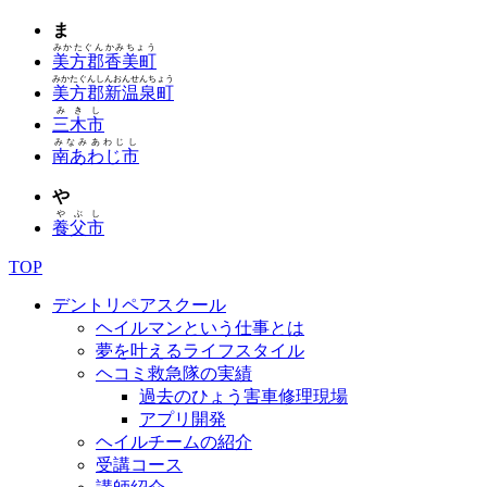
ま
みかたぐんかみちょう
美方郡香美町
みかたぐんしんおんせんちょう
美方郡新温泉町
みきし
三木市
みなみあわじし
南あわじ市
や
やぶし
養父市
TOP
デントリペアスクール
ヘイルマンという仕事とは
夢を叶えるライフスタイル
ヘコミ救急隊の実績
過去のひょう害車修理現場
アプリ開発
ヘイルチームの紹介
受講コース