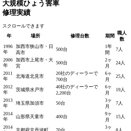
大規模ひょう害車
修理実績
スクロールできます
職人
年
場所
修理台数
期間
数
1996
加西市狭山市・日
1年
500台
7人
年
高市
間
2006
加西市上尾市・大
2ヶ
500台
24人
年
宮
月
2011
20社のディーラーで
6ヶ
北海道北見市
25人
年
700台
月
2012
40社のディーラーで
6ヶ
茨城県水戸市
19人
年
2,200台
月
2013
3ヶ
埼玉県加須市
50台
7人
年
月
2014
9ヶ
山形県天童市
400台
15人
年
月
2014
3ヶ
京都府京丹波町
70台
8人