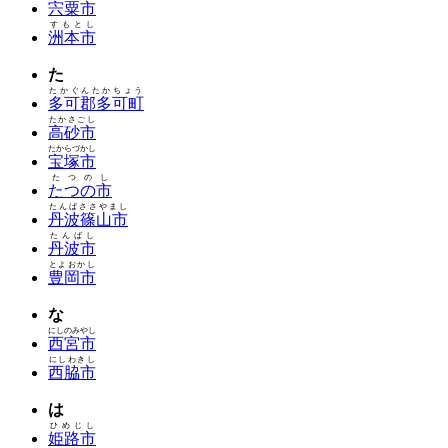
宍粟市
すもとし
洲本市
た
たかぐんたかちょう
多可郡多可町
たかさごし
高砂市
たからづかし
宝塚市
たつのし
たつの市
たんばささやまし
丹波篠山市
たんばし
丹波市
とよおかし
豊岡市
な
にしのみやし
西宮市
にしわきし
西脇市
は
ひめじし
姫路市