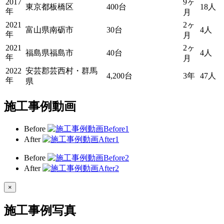
2017
9ヶ
東京都板橋区
400台
18人
年
月
2021
2ヶ
富山県南砺市
30台
4人
年
月
2021
2ヶ
福島県福島市
40台
4人
年
月
2022
安芸郡芸西村・群馬
4,200台
3年
47人
年
県
施工事例動画
Before
After
Before
After
×
施工事例写真