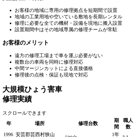
お客様の地域に専用の修理拠点を短期間で設置
地域の工業用地や空いている敷地を長期レンタル
修理に必要な全ての機材・設備を現地に搬入設置
設置期間中はその地域専属の修理チームが常駐
お客様のメリット
遠方の修理工場まで車を運ぶ必要がない
複数台の車両を同時に修理対応
中間マージンカットによる直接価格
修理後の点検・保証も現地で対応
大規模ひょう害車
修理実績
スクロールできます
期
職人
年
場所
修理台数
間
数
1996
安芸郡芸西村狭山
1年