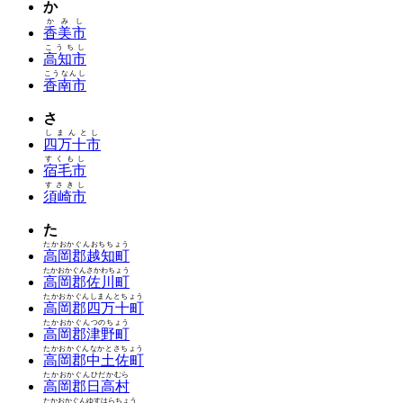
か
かみし
香美市
こうちし
高知市
こうなんし
香南市
さ
しまんとし
四万十市
すくもし
宿毛市
すさきし
須崎市
た
たかおかぐんおちちょう
高岡郡越知町
たかおかぐんさかわちょう
高岡郡佐川町
たかおかぐんしまんとちょう
高岡郡四万十町
たかおかぐんつのちょう
高岡郡津野町
たかおかぐんなかとさちょう
高岡郡中土佐町
たかおかぐんひだかむら
高岡郡日高村
たかおかぐんゆすはらちょう