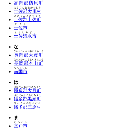
高岡郡檮原町
とさぐんおおかわむら
土佐郡大川村
とさぐんとさちょう
土佐郡土佐町
とさし
土佐市
とさしみずし
土佐清水市
な
ながおかぐんおおとよちょう
長岡郡大豊町
ながおかぐんもとやまちょう
長岡郡本山町
なんこくし
南国市
は
はたぐんおおつきちょう
幡多郡大月町
はたぐんくろしおちょう
幡多郡黒潮町
はたぐんみはらむら
幡多郡三原村
ま
むろとし
室戸市