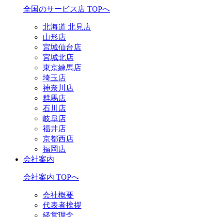
全国のサービス店 TOPへ
北海道 北見店
山形店
宮城仙台店
宮城北店
東京練馬店
埼玉店
神奈川店
群馬店
石川店
岐阜店
福井店
京都西店
福岡店
会社案内
会社案内 TOPへ
会社概要
代表者挨拶
経営理念