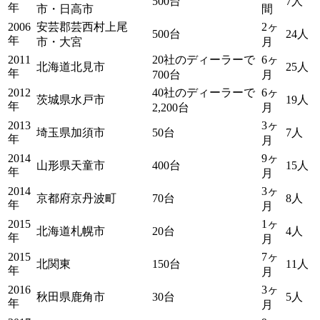
500台
7人
年
市・日高市
間
2006
安芸郡芸西村上尾
2ヶ
500台
24人
年
市・大宮
月
2011
20社のディーラーで
6ヶ
北海道北見市
25人
年
700台
月
2012
40社のディーラーで
6ヶ
茨城県水戸市
19人
年
2,200台
月
2013
3ヶ
埼玉県加須市
50台
7人
年
月
2014
9ヶ
山形県天童市
400台
15人
年
月
2014
3ヶ
京都府京丹波町
70台
8人
年
月
2015
1ヶ
北海道札幌市
20台
4人
年
月
2015
7ヶ
北関東
150台
11人
年
月
2016
3ヶ
秋田県鹿角市
30台
5人
年
月