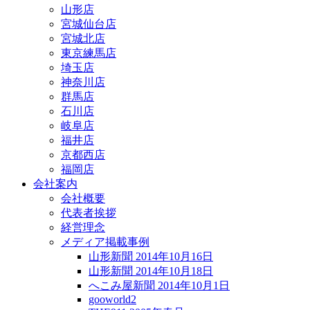
山形店
宮城仙台店
宮城北店
東京練馬店
埼玉店
神奈川店
群馬店
石川店
岐阜店
福井店
京都西店
福岡店
会社案内
会社概要
代表者挨拶
経営理念
メディア掲載事例
山形新聞 2014年10月16日
山形新聞 2014年10月18日
へこみ屋新聞 2014年10月1日
gooworld2