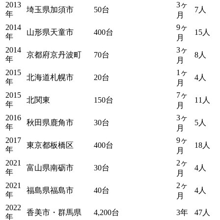
2013
3ヶ
埼玉県加須市
50台
7人
年
月
2014
9ヶ
山形県天童市
400台
15人
年
月
2014
3ヶ
京都府京丹波町
70台
8人
年
月
2015
1ヶ
北海道札幌市
20台
4人
年
月
2015
7ヶ
北関東
150台
11人
年
月
2016
3ヶ
秋田県鹿角市
30台
5人
年
月
2017
9ヶ
東京都板橋区
400台
18人
年
月
2021
2ヶ
富山県南砺市
30台
4人
年
月
2021
2ヶ
福島県福島市
40台
4人
年
月
2022
香美市・群馬県
4,200台
3年
47人
年