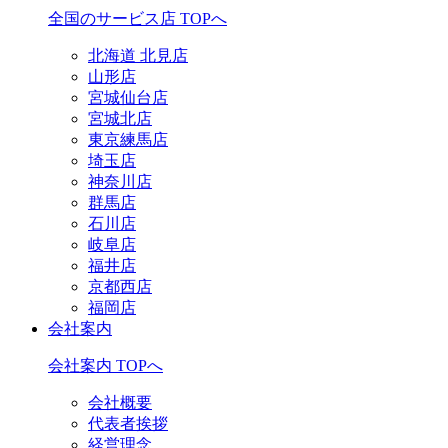
全国のサービス店 TOPへ
北海道 北見店
山形店
宮城仙台店
宮城北店
東京練馬店
埼玉店
神奈川店
群馬店
石川店
岐阜店
福井店
京都西店
福岡店
会社案内
会社案内 TOPへ
会社概要
代表者挨拶
経営理念