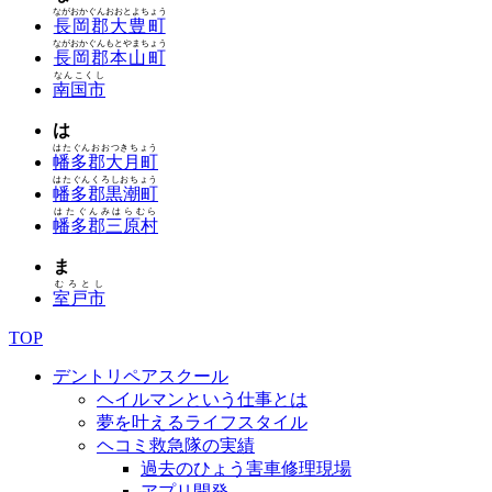
ながおかぐんおおとよちょう
長岡郡大豊町
ながおかぐんもとやまちょう
長岡郡本山町
なんこくし
南国市
は
はたぐんおおつきちょう
幡多郡大月町
はたぐんくろしおちょう
幡多郡黒潮町
はたぐんみはらむら
幡多郡三原村
ま
むろとし
室戸市
TOP
デントリペアスクール
ヘイルマンという仕事とは
夢を叶えるライフスタイル
ヘコミ救急隊の実績
過去のひょう害車修理現場
アプリ開発