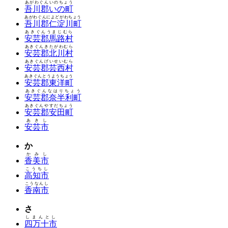
あがわぐんいのちょう
吾川郡いの町
あがわぐんによどがわちょう
吾川郡仁淀川町
あきぐんうまじむら
安芸郡馬路村
あきぐんきたがわむら
安芸郡北川村
あきぐんげいせいむら
安芸郡芸西村
あきぐんとうようちょう
安芸郡東洋町
あきぐんなはりちょう
安芸郡奈半利町
あきぐんやすだちょう
安芸郡安田町
あきし
安芸市
か
かみし
香美市
こうちし
高知市
こうなんし
香南市
さ
しまんとし
四万十市