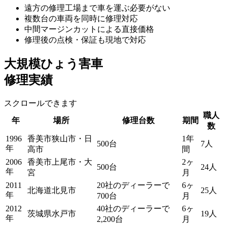
遠方の修理工場まで車を運ぶ必要がない
複数台の車両を同時に修理対応
中間マージンカットによる直接価格
修理後の点検・保証も現地で対応
大規模ひょう害車
修理実績
スクロールできます
職人
年
場所
修理台数
期間
数
1996
香美市狭山市・日
1年
500台
7人
年
高市
間
2006
香美市上尾市・大
2ヶ
500台
24人
年
宮
月
2011
20社のディーラーで
6ヶ
北海道北見市
25人
年
700台
月
2012
40社のディーラーで
6ヶ
茨城県水戸市
19人
年
2,200台
月