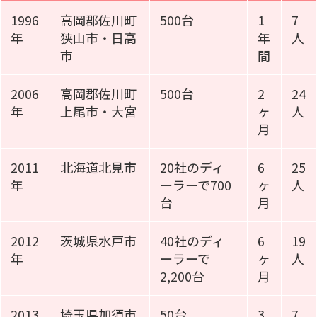
1996
高岡郡佐川町
500台
1
7
年
狭山市・日高
年
人
市
間
2006
高岡郡佐川町
500台
2
24
年
上尾市・大宮
ヶ
人
月
2011
北海道北見市
20社のディ
6
25
年
ーラーで700
ヶ
人
台
月
2012
茨城県水戸市
40社のディ
6
19
年
ーラーで
ヶ
人
2,200台
月
2013
埼玉県加須市
50台
3
7