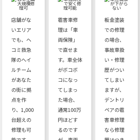
店舗がな
雹害車修
板金塗装
いエリア
理は「車
での修理
でも、ヘ
両保険」
の場合、
コミ救急
で直せま
事故車扱
隊のへイ
す。車全体
い・修理
ルチーム
がボコボ
歴がつい
があなた
コになっ
てしまい
の街に拠
てしまっ
ますが、
点を作
た場合、
デントリ
り、1,000
通常100万
ペアの雹
台超えの
円ほどす
害車修理
修理も可
るのです
なら修理
能です。
が、車両
歴はつき