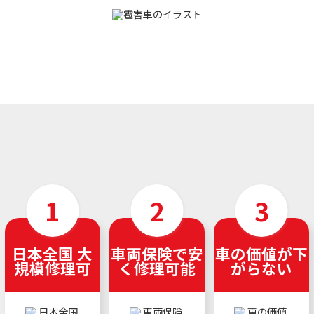
日本全国 大
車両保険で安
車の価値が下
規模修理可
く修理可能
がらない