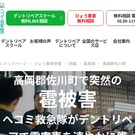
デントリペアスクール
ひょう害車
無料相談 
無料LINE相談
無料相談
0120-11
デントリペア
お客様の声
デントリペア
全国のサービ
会社案内
スクール
について
ス店
トップページ
ひょう害車修理
四国
高知県
高岡郡佐川町
高岡郡佐川町で突然の
雹被害
ヘコミ救急隊が
デントリペ