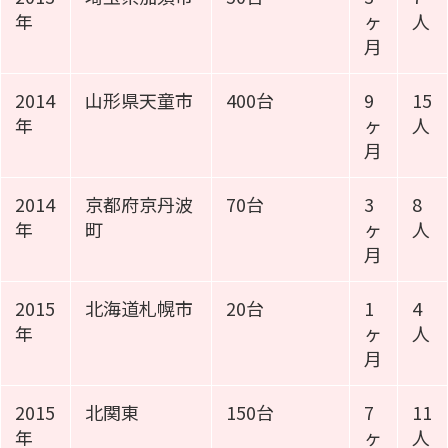
年
ヶ
人
月
2014
山形県天童市
400台
9
15
年
ヶ
人
月
2014
京都府京丹波
70台
3
8
年
町
ヶ
人
月
2015
北海道札幌市
20台
1
4
年
ヶ
人
月
2015
北関東
150台
7
11
年
ヶ
人