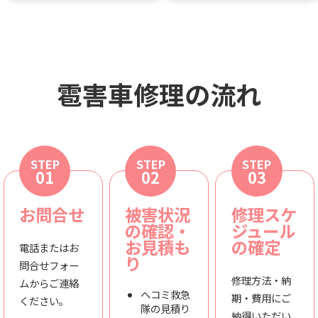
雹害車修理の流れ
STEP
STEP
STEP
01
02
03
お問合せ
被害状況
修理スケ
の確認・
ジュール
お見積も
の確定
電話またはお
り
問合せフォー
修理方法・納
ムからご連絡
ヘコミ救急
期・費用にご
ください。
隊の見積り
納得いただい