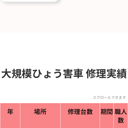
大規模ひょう害車
修理実績
スクロールできま
年
場所
修理台数
期間
職人
数