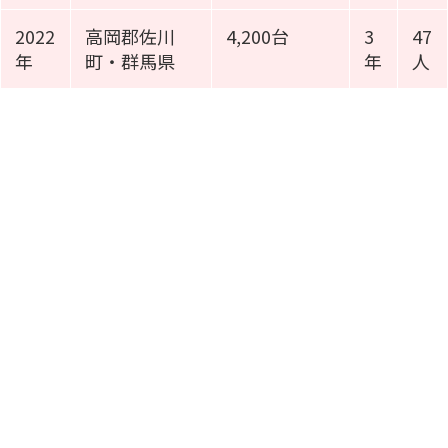
2022
高岡郡佐川
4,200台
3
47
年
町・群馬県
年
人
施工事例動画