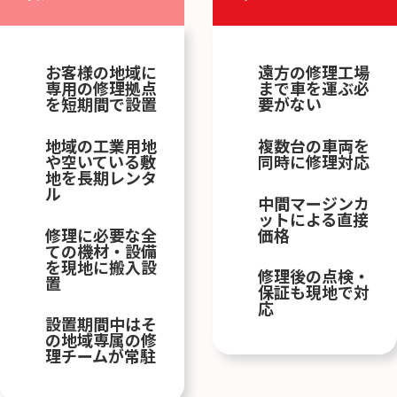
お客様の地域に
遠方の修理工場
専用の修理拠点
まで車を運ぶ必
を短期間で設置
要がない
地域の工業用地
複数台の車両を
や空いている敷
同時に修理対応
地を長期レンタ
ル
中間マージンカ
ットによる直接
修理に必要な全
価格
ての機材・設備
を現地に搬入設
修理後の点検・
置
保証も現地で対
応
設置期間中はそ
の地域専属の修
理チームが常駐