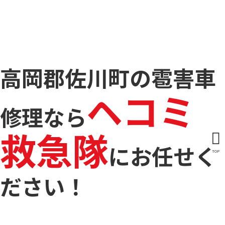
高岡郡佐川町の雹害車
ヘコミ
修理なら
救急隊
に
お任せく
TOP
ださい！