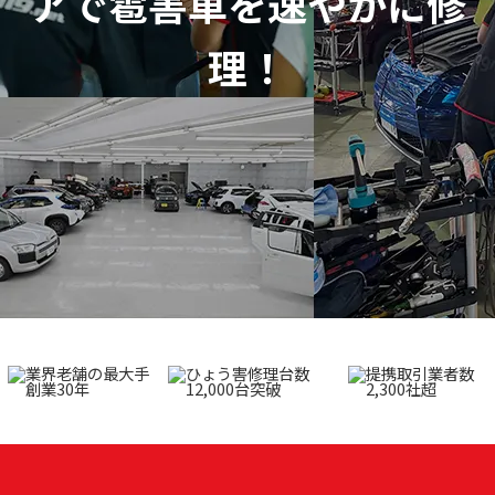
アで
雹害車を速やかに修
理！