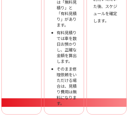
は「無料見
た後、スケジ
積り」と
「有料見積
ュールを確定
り」があり
します。
ます。
有料見積り
では車を数
日お預かり
し、正確な
金額を算出
します。
そのまま修
理依頼をい
ただける場
合は、見積
り費用は無
料になりま
す。