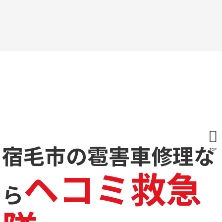
宿毛市の雹害車修理な
TOP
ヘコミ救急
ら