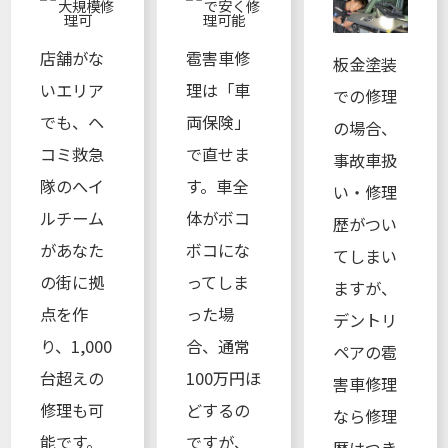
店舗がな
雹害車修
板金塗装
いエリア
理は「車
での修理
でも、ヘ
両保険」
の場合、
コミ救急
で直せま
事故車扱
隊のへイ
す。車全
い・修理
ルチーム
体がボコ
歴がつい
があなた
ボコにな
てしまい
の街に拠
ってしま
ますが、
点を作
った場
デントリ
り、1,000
合、通常
ペアの雹
台超えの
100万円ほ
害車修理
修理も可
どするの
なら修理
能です。
ですが、
歴はつき