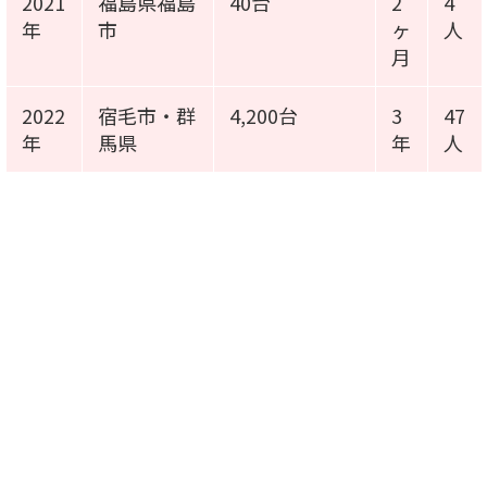
2021
福島県福島
40台
2
4
年
市
ヶ
人
月
2022
宿毛市・群
4,200台
3
47
年
馬県
年
人
施工事例動画