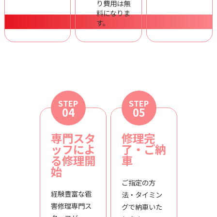
り費用は無
料になりま
す。
STEP
STEP
04
05
専門スタ
修理完
ッフによ
了・ご納
る修理開
車
始
ご指定の方
経験豊富な雹
法・タイミン
害修理専門ス
グで納車いた