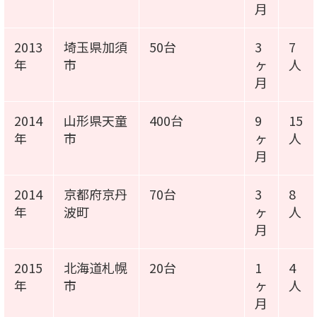
月
2013
埼玉県加須
50台
3
7
年
市
ヶ
人
月
2014
山形県天童
400台
9
15
年
市
ヶ
人
月
2014
京都府京丹
70台
3
8
年
波町
ヶ
人
月
2015
北海道札幌
20台
1
4
年
市
ヶ
人
月