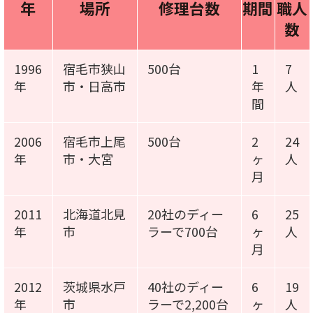
年
場所
修理台数
期間
職人
数
1996
宿毛市狭山
500台
1
7
年
市・日高市
年
人
間
2006
宿毛市上尾
500台
2
24
年
市・大宮
ヶ
人
月
2011
北海道北見
20社のディー
6
25
年
市
ラーで700台
ヶ
人
月
2012
茨城県水戸
40社のディー
6
19
年
市
ラーで2,200台
ヶ
人