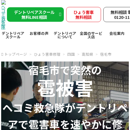
デントリペアスクール
ひょう害車
無料相談 
無料LINE相談
無料相談
0120-11
デントリペア
お客様の声
デントリペア
全国のサービ
会社案内
スクール
について
ス店
トップページ
ひょう害車修理
四国
高知県
宿毛市
宿毛市で突然の
雹被害
ヘコミ救急隊が
デントリペ
アで
雹害車を速やかに修