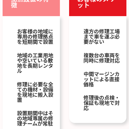
徴
ット
お客様の地域に
遠方の修理工場
専用の修理拠点
まで車を運ぶ必
を短期間で設置
要がない
地域の工業用地
複数台の車両を
や空いている敷
同時に修理対応
地を長期レンタ
ル
中間マージンカ
ットによる直接
修理に必要な全
価格
ての機材・設備
を現地に搬入設
修理後の点検・
置
保証も現地で対
応
設置期間中はそ
の地域専属の修
理チームが常駐