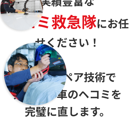
実績豊富な
ヘコミ救急隊
に
お任
せください！
デントリペア技術で
大切なお車のヘコミを
完璧に直します。