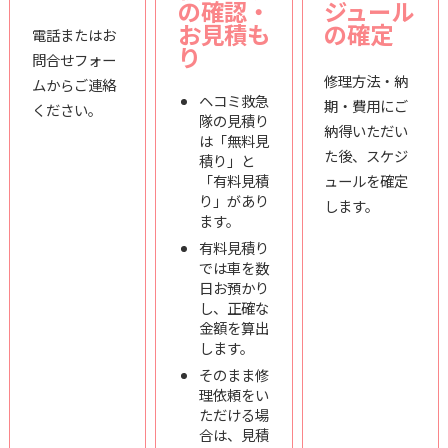
の確認・
ジュール
お見積も
の確定
電話またはお
り
問合せフォー
修理方法・納
ムからご連絡
ヘコミ救急
期・費用にご
ください。
隊の見積り
納得いただい
は「無料見
た後、スケジ
積り」と
「有料見積
ュールを確定
り」があり
します。
ます。
有料見積り
では車を数
日お預かり
し、正確な
金額を算出
します。
そのまま修
理依頼をい
ただける場
合は、見積