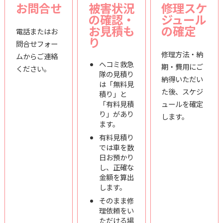
お問合せ
被害状況
修理スケ
の確認・
ジュール
お見積も
の確定
電話またはお
り
問合せフォー
修理方法・納
ムからご連絡
ヘコミ救急
期・費用にご
ください。
隊の見積り
納得いただい
は「無料見
た後、スケジ
積り」と
「有料見積
ュールを確定
り」があり
します。
ます。
有料見積り
では車を数
日お預かり
し、正確な
金額を算出
します。
そのまま修
理依頼をい
ただける場