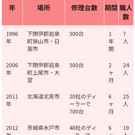
年
場所
修理台数
期間
職人
数
1996
下閉伊郡岩泉
500台
1
7
年
町狭山市・日
年
人
高市
間
2006
下閉伊郡岩泉
500台
2
24
年
町上尾市・大
ヶ
人
宮
月
2011
北海道北見市
20社のディ
6
25
年
ーラーで
ヶ
人
700台
月
2012
茨城県水戸市
40社のディ
6
19