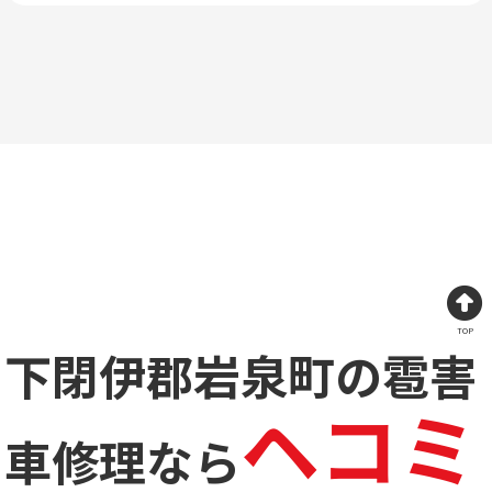
TOP
下閉伊郡岩泉町の雹害
ヘコミ
車修理なら