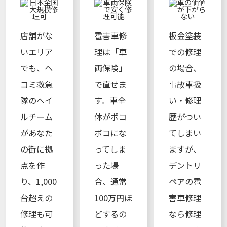
店舗がな
雹害車修
板金塗装
いエリア
理は「車
での修理
でも、ヘ
両保険」
の場合、
コミ救急
で直せま
事故車扱
隊のへイ
す。車全
い・修理
ルチーム
体がボコ
歴がつい
があなた
ボコにな
てしまい
の街に拠
ってしま
ますが、
点を作
った場
デントリ
り、1,000
合、通常
ペアの雹
台超えの
100万円ほ
害車修理
修理も可
どするの
なら修理