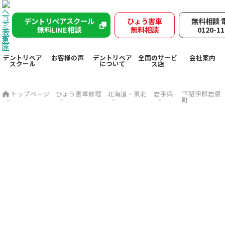
デントリペアスクール
ひょう害車
無料相談 
無料LINE相談
無料相談
0120-11
デントリペア
お客様の声
デントリペア
全国のサービ
会社案内
スクール
について
ス店
トップページ
ひょう害車修理
北海道・東北
岩手県
下閉伊郡岩泉
町
下閉伊郡岩泉町で突然の
雹被害
ヘコミ救急隊が
デントリペ
アで
雹害車を速やかに修