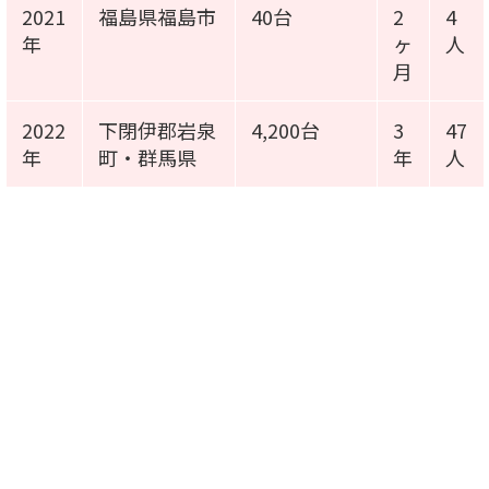
2021
福島県福島市
40台
2
4
年
ヶ
人
月
2022
下閉伊郡岩泉
4,200台
3
47
年
町・群馬県
年
人
施工事例動画