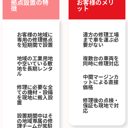
拠点設置の特
お客様のメリ
徴
ット
お客様の地域に
遠方の修理工場
専用の修理拠点
まで車を運ぶ必
を短期間で設置
要がない
地域の工業用地
複数台の車両を
や空いている敷
同時に修理対応
地を長期レンタ
ル
中間マージンカ
ットによる直接
修理に必要な全
価格
ての機材・設備
を現地に搬入設
修理後の点検・
置
保証も現地で対
応
設置期間中はそ
の地域専属の修
理チームが常駐