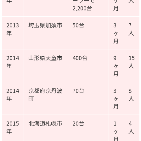
年
ーラーで
ヶ
人
2,200台
月
2013
埼玉県加須市
50台
3
7
年
ヶ
人
月
2014
山形県天童市
400台
9
15
年
ヶ
人
月
2014
京都府京丹波
70台
3
8
年
町
ヶ
人
月
2015
北海道札幌市
20台
1
4
年
ヶ
人
月