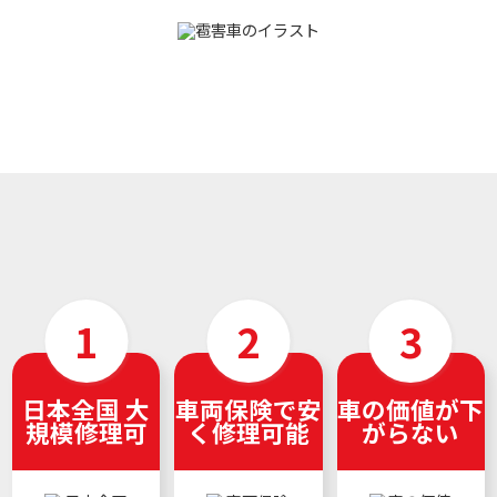
日本全国 大
車両保険で安
車の価値が下
規模修理可
く修理可能
がらない