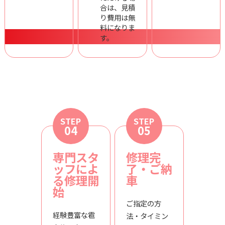
合は、見積
り費用は無
料になりま
す。
STEP
STEP
04
05
専門スタ
修理完
ッフによ
了・ご納
る修理開
車
始
ご指定の方
経験豊富な雹
法・タイミン