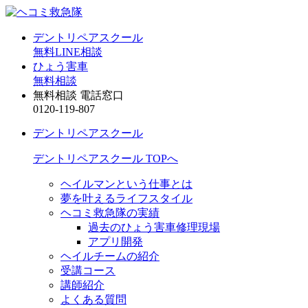
デントリペアスクール
無料LINE相談
ひょう害車
無料相談
無料相談 電話窓口
0120-119-807
デントリペアスクール
デントリペアスクール TOPへ
ヘイルマンという仕事とは
夢を叶えるライフスタイル
ヘコミ救急隊の実績
過去のひょう害車修理現場
アプリ開発
ヘイルチームの紹介
受講コース
講師紹介
よくある質問