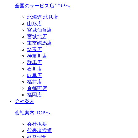
全国のサービス店 TOPへ
北海道 北見店
山形店
宮城仙台店
宮城北店
東京練馬店
埼玉店
神奈川店
群馬店
石川店
岐阜店
福井店
京都西店
福岡店
会社案内
会社案内 TOPへ
会社概要
代表者挨拶
経営理念