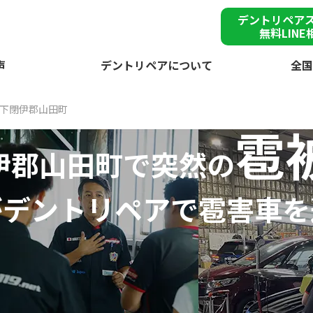
デントリペア
無料LINE
声
デントリペアについて
全国
下閉伊郡山田町
雹
伊郡山田町で突然の
が
デントリペアで
雹害車を