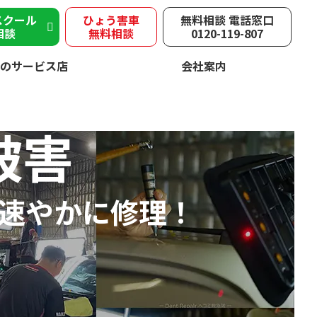
スクール
ひょう害車
無料相談 電話窓口
相談
無料相談
0120-119-807
のサービス店
会社案内
被害
速やかに修理！