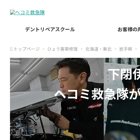
デントリペアスクール
お客様の
トップページ
ひょう害車修理
北海道・東北
岩手県
下閉
ヘコミ救急隊