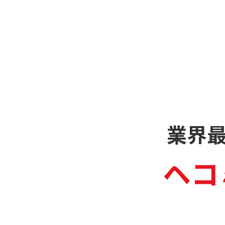
業界
ヘコ