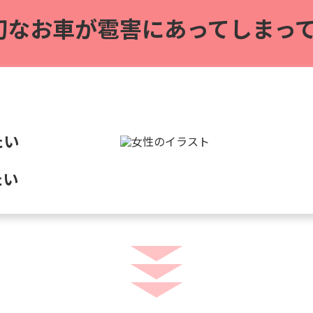
切なお車が雹害に
あってしまって
たい
たい