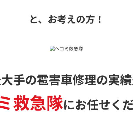
と、お考えの方！
最大手の雹害車修理の
実績
ミ救急隊
に
お任せく