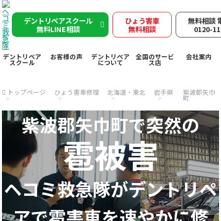
デントリペアスクール
ひょう害車
無料相談 
無料LINE相談
無料相談
0120-11
デントリペア
お客様の声
デントリペア
全国のサービ
会社案内
スクール
について
ス店
トップページ
ひょう害車修理
北海道・東北
岩手県
紫波郡矢巾
町
紫波郡矢巾町で突然の
雹被害
ヘコミ救急隊が
デントリペ
アで
雹害車を速やかに修