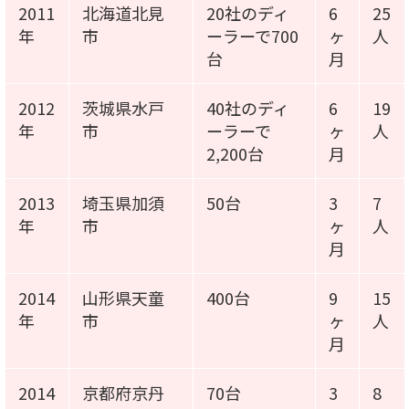
2011
北海道北見
20社のディ
6
25
年
市
ーラーで700
ヶ
人
台
月
2012
茨城県水戸
40社のディ
6
19
年
市
ーラーで
ヶ
人
2,200台
月
2013
埼玉県加須
50台
3
7
年
市
ヶ
人
月
2014
山形県天童
400台
9
15
年
市
ヶ
人
月
2014
京都府京丹
70台
3
8