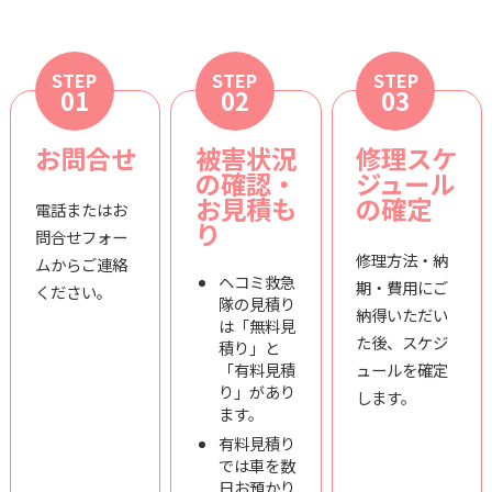
STEP
STEP
STEP
01
02
03
お問合せ
被害状況
修理スケ
の確認・
ジュール
お見積も
の確定
電話またはお
り
問合せフォー
修理方法・納
ムからご連絡
ヘコミ救急
期・費用にご
ください。
隊の見積り
納得いただい
は「無料見
た後、スケジ
積り」と
「有料見積
ュールを確定
り」があり
します。
ます。
有料見積り
では車を数
日お預かり