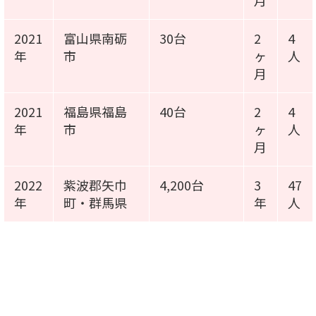
月
2021
富山県南砺
30台
2
4
年
市
ヶ
人
月
2021
福島県福島
40台
2
4
年
市
ヶ
人
月
2022
紫波郡矢巾
4,200台
3
47
年
町・群馬県
年
人