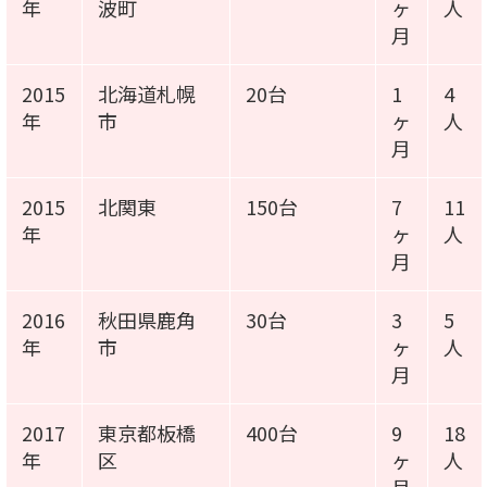
年
波町
ヶ
人
月
2015
北海道札幌
20台
1
4
年
市
ヶ
人
月
2015
北関東
150台
7
11
年
ヶ
人
月
2016
秋田県鹿角
30台
3
5
年
市
ヶ
人
月
2017
東京都板橋
400台
9
18
年
区
ヶ
人