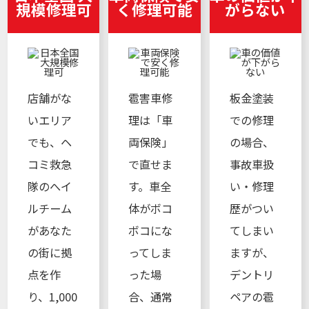
規模修理可
く修理可能
がらない
店舗がな
雹害車修
板金塗装
いエリア
理は「車
での修理
でも、ヘ
両保険」
の場合、
コミ救急
で直せま
事故車扱
隊のへイ
す。車全
い・修理
ルチーム
体がボコ
歴がつい
があなた
ボコにな
てしまい
の街に拠
ってしま
ますが、
点を作
った場
デントリ
り、1,000
合、通常
ペアの雹