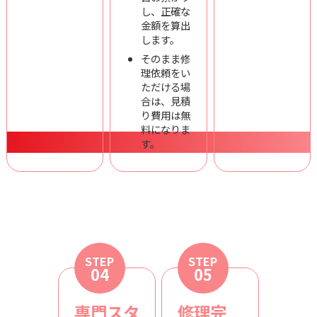
し、正確な
金額を算出
します。
そのまま修
理依頼をい
ただける場
合は、見積
り費用は無
料になりま
す。
STEP
STEP
04
05
専門スタ
修理完