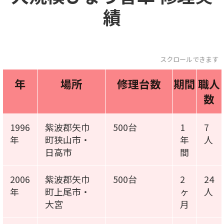
績
スクロールできます
年
場所
修理台数
期間
職人
数
1996
紫波郡矢巾
500台
1
7
年
町狭山市・
年
人
日高市
間
2006
紫波郡矢巾
500台
2
24
年
町上尾市・
ヶ
人
大宮
月