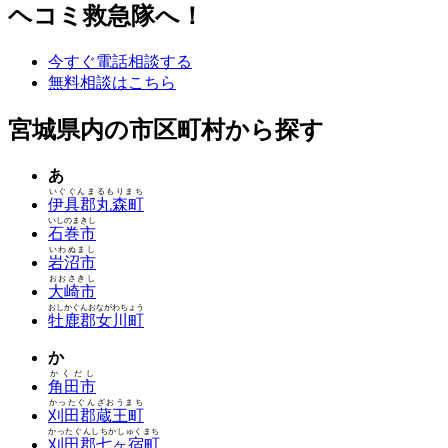
ヘコミ救急隊へ！
今すぐ電話相談する
無料相談はこちら
宮城県内の市区町村から探す
あ
いぐぐんまるもりまち
伊具郡丸森町
いしのまきし
石巻市
いわぬまし
岩沼市
おおさきし
大崎市
おしかぐんおながわちょう
牡鹿郡女川町
か
かくだし
角田市
かったぐんざおうまち
刈田郡蔵王町
かったぐんしちかしゅくまち
刈田郡七ヶ宿町