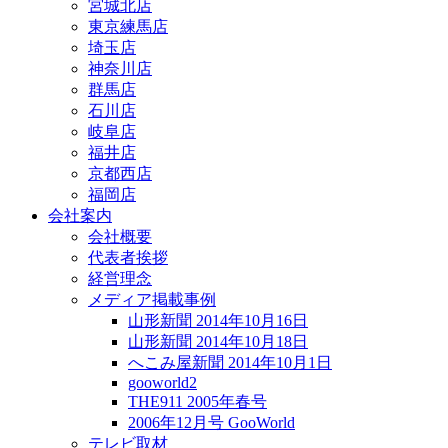
宮城北店
東京練馬店
埼玉店
神奈川店
群馬店
石川店
岐阜店
福井店
京都西店
福岡店
会社案内
会社概要
代表者挨拶
経営理念
メディア掲載事例
山形新聞 2014年10月16日
山形新聞 2014年10月18日
へこみ屋新聞 2014年10月1日
gooworld2
THE911 2005年春号
2006年12月号 GooWorld
テレビ取材