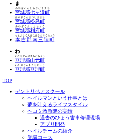
ま
みやぎぐんしちがはままち
宮城郡七ヶ浜町
みやぎぐんまつしままち
宮城郡松島町
みやぎぐんりふちょう
宮城郡利府町
もとよしぐんみなみさんりくちょう
本吉郡南三陸町
わ
わたりぐんやまもとちょう
亘理郡山元町
わたりぐんわたりちょう
亘理郡亘理町
TOP
デントリペアスクール
ヘイルマンという仕事とは
夢を叶えるライフスタイル
ヘコミ救急隊の実績
過去のひょう害車修理現場
アプリ開発
ヘイルチームの紹介
受講コース