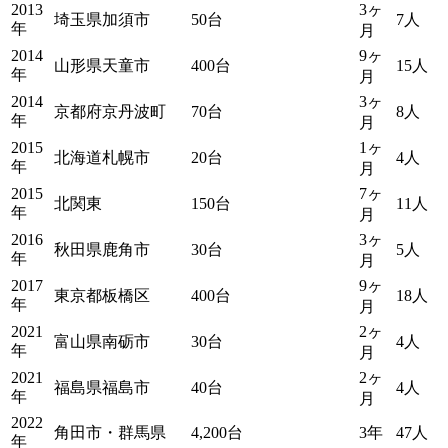
2013
3ヶ
埼玉県加須市
50台
7人
年
月
2014
9ヶ
山形県天童市
400台
15人
年
月
2014
3ヶ
京都府京丹波町
70台
8人
年
月
2015
1ヶ
北海道札幌市
20台
4人
年
月
2015
7ヶ
北関東
150台
11人
年
月
2016
3ヶ
秋田県鹿角市
30台
5人
年
月
2017
9ヶ
東京都板橋区
400台
18人
年
月
2021
2ヶ
富山県南砺市
30台
4人
年
月
2021
2ヶ
福島県福島市
40台
4人
年
月
2022
角田市・群馬県
4,200台
3年
47人
年