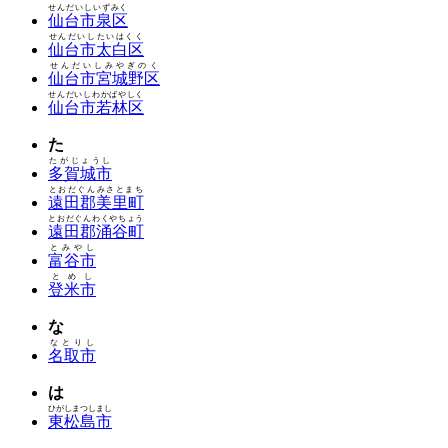
せんだいしいずみく
仙台市泉区
せんだいしたいはくく
仙台市太白区
せんだいしみやぎのく
仙台市宮城野区
せんだいしわかばやしく
仙台市若林区
た
たがじょうし
多賀城市
とおだぐんみさとまち
遠田郡美里町
とおだぐんわくやちょう
遠田郡涌谷町
とみやし
富谷市
とめし
登米市
な
なとりし
名取市
は
ひがしまつしまし
東松島市