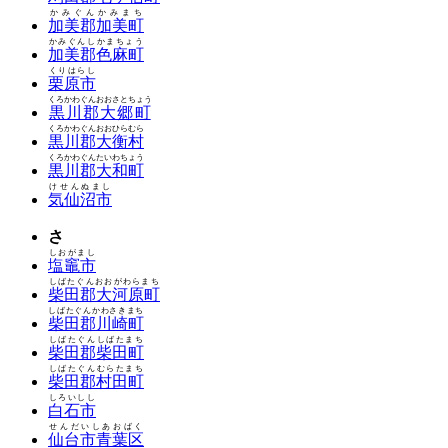
かみぐんかみまち
加美郡加美町
かみぐんしかまちょう
加美郡色麻町
くりはらし
栗原市
くろかわぐんおおさとちょう
黒川郡大郷町
くろかわぐんおおひらむら
黒川郡大衡村
くろかわぐんたいわちょう
黒川郡大和町
けせんぬまし
気仙沼市
さ
しおがまし
塩竈市
しばたぐんおおがわらまち
柴田郡大河原町
しばたぐんかわさきまち
柴田郡川崎町
しばたぐんしばたまち
柴田郡柴田町
しばたぐんむらたまち
柴田郡村田町
しろいしし
白石市
せんだいしあおばく
仙台市青葉区