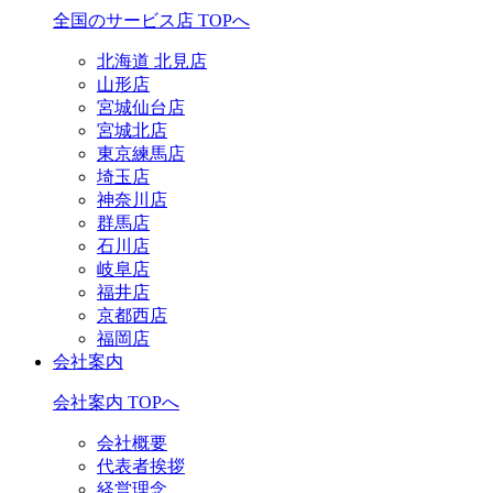
全国のサービス店 TOPへ
北海道 北見店
山形店
宮城仙台店
宮城北店
東京練馬店
埼玉店
神奈川店
群馬店
石川店
岐阜店
福井店
京都西店
福岡店
会社案内
会社案内 TOPへ
会社概要
代表者挨拶
経営理念