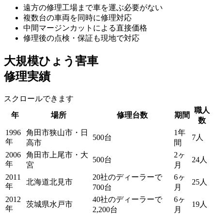
遠方の修理工場まで車を運ぶ必要がない
複数台の車両を同時に修理対応
中間マージンカットによる直接価格
修理後の点検・保証も現地で対応
大規模ひょう害車
修理実績
スクロールできます
職人
年
場所
修理台数
期間
数
1996
角田市狭山市・日
1年
500台
7人
年
高市
間
2006
角田市上尾市・大
2ヶ
500台
24人
年
宮
月
2011
20社のディーラーで
6ヶ
北海道北見市
25人
年
700台
月
2012
40社のディーラーで
6ヶ
茨城県水戸市
19人
年
2,200台
月