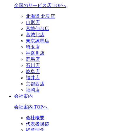
全国のサービス店 TOPへ
北海道 北見店
山形店
宮城仙台店
宮城北店
東京練馬店
埼玉店
神奈川店
群馬店
石川店
岐阜店
福井店
京都西店
福岡店
会社案内
会社案内 TOPへ
会社概要
代表者挨拶
経営理念