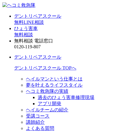
デントリペアスクール
無料LINE相談
ひょう害車
無料相談
無料相談 電話窓口
0120-119-807
デントリペアスクール
デントリペアスクール TOPへ
ヘイルマンという仕事とは
夢を叶えるライフスタイル
ヘコミ救急隊の実績
過去のひょう害車修理現場
アプリ開発
ヘイルチームの紹介
受講コース
講師紹介
よくある質問