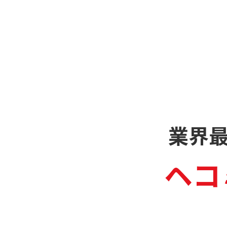
業界
ヘコ