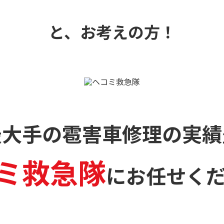
と、お考えの方！
最大手の雹害車修理の
実績
ミ救急隊
に
お任せく