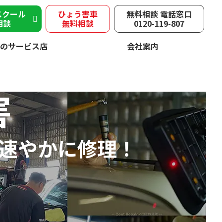
スクール
ひょう害車
無料相談 電話窓口
相談
無料相談
0120-119-807
のサービス店
会社案内
害
速やかに修理！