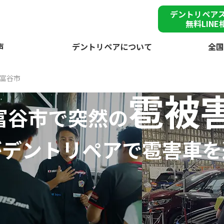
デントリペア
無料LINE
声
デントリペアについて
全国
富谷市
雹被
富谷市で突然の
が
デントリペアで
雹害車を