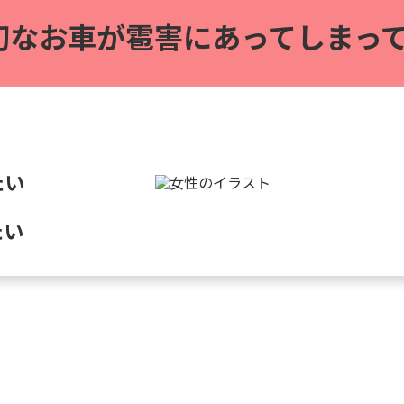
切なお車が雹害に
あってしまって
たい
たい