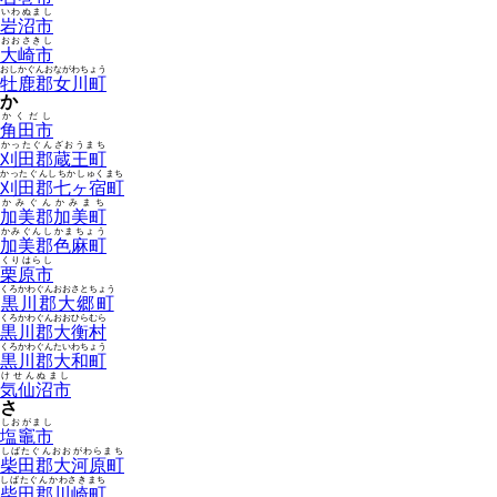
いわぬまし
岩沼市
おおさきし
大崎市
おしかぐんおながわちょう
牡鹿郡女川町
か
かくだし
角田市
かったぐんざおうまち
刈田郡蔵王町
かったぐんしちかしゅくまち
刈田郡七ヶ宿町
かみぐんかみまち
加美郡加美町
かみぐんしかまちょう
加美郡色麻町
くりはらし
栗原市
くろかわぐんおおさとちょう
黒川郡大郷町
くろかわぐんおおひらむら
黒川郡大衡村
くろかわぐんたいわちょう
黒川郡大和町
けせんぬまし
気仙沼市
さ
しおがまし
塩竈市
しばたぐんおおがわらまち
柴田郡大河原町
しばたぐんかわさきまち
柴田郡川崎町