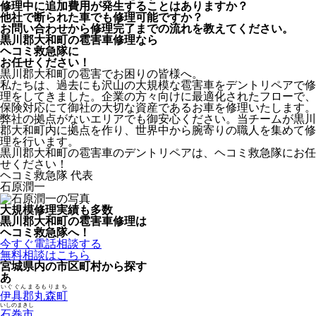
修理中に追加費用が発生することはありますか？
他社で断られた車でも修理可能ですか？
お問い合わせから修理完了までの流れを教えてください。
黒川郡大和町の雹害車修理なら
ヘコミ救急隊
に
お任せください！
黒川郡大和町の雹害でお困りの皆様へ。
私たちは、過去にも沢山の大規模な雹害車をデントリペアで修
理をしてきました。企業の方々向けに最適化されたフローで、
保険対応にて御社の大切な資産であるお車を修理いたします。
弊社の拠点がないエリアでも御安心ください。当チームが黒川
郡大和町内に拠点を作り、世界中から腕寄りの職人を集めて修
理を行います。
黒川郡大和町の雹害車のデントリペアは、ヘコミ救急隊にお任
せください！
ヘコミ救急隊 代表
石原潤一
大規模修理実績も多数
黒川郡大和町の雹害車修理は
ヘコミ救急隊へ！
今すぐ電話相談する
無料相談はこちら
宮城県内の市区町村から探す
あ
いぐぐんまるもりまち
伊具郡丸森町
いしのまきし
石巻市