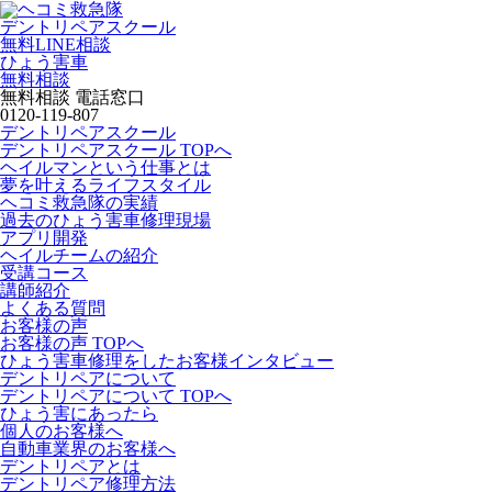
デントリペアスクール
無料LINE相談
ひょう害車
無料相談
無料相談 電話窓口
0120-119-807
デントリペアスクール
デントリペアスクール TOPへ
ヘイルマンという仕事とは
夢を叶えるライフスタイル
ヘコミ救急隊の実績
過去のひょう害車修理現場
アプリ開発
ヘイルチームの紹介
受講コース
講師紹介
よくある質問
お客様の声
お客様の声 TOPへ
ひょう害車修理をしたお客様インタビュー
デントリペアについて
デントリペアについて TOPへ
ひょう害にあったら
個人のお客様へ
自動車業界のお客様へ
デントリペアとは
デントリペア修理方法