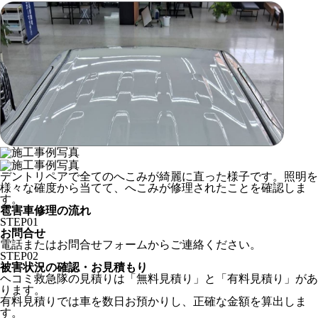
デントリペアで全てのへこみが綺麗に直った様子です。照明を
様々な確度から当てて、へこみが修理されたことを確認しま
す。
雹害車修理の流れ
STEP
01
お問合せ
電話またはお問合せフォームからご連絡ください。
STEP
02
被害状況の確認・お見積もり
ヘコミ救急隊の見積りは「無料見積り」と「有料見積り」があ
ります。
有料見積りでは車を数日お預かりし、正確な金額を算出しま
す。