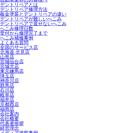
デントリペアとは
デントリペア修理方法
板金塗装とデントリペアの違い
デントリペアが難しいへこみ
デントリペアで直せないへこみ
へこみ修理日数
受付から修理完了まで
へこみ補修事例
よくある質問
全国のサービス店
北海道 北見店
山形店
宮城仙台店
宮城北店
東京練馬店
埼玉店
神奈川店
群馬店
石川店
岐阜店
福井店
京都西店
福岡店
会社案内
会社概要
代表者挨拶
経営理念
メディア掲載事例