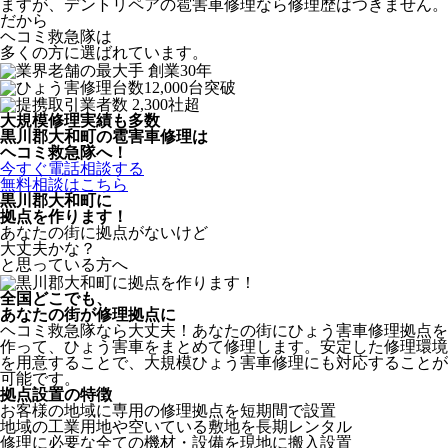
ますが、デントリペアの雹害車修理なら修理歴はつきません。
だから
ヘコミ救急隊は
多くの方に選ばれています。
大規模修理実績も多数
黒川郡大和町の雹害車修理は
ヘコミ救急隊へ！
今すぐ電話相談する
無料相談はこちら
黒川郡大和町
に
拠点を作ります！
あなたの街に拠点がないけど
大丈夫かな？
と思っている方へ
全国どこでも、
あなたの街が修理拠点に
ヘコミ救急隊なら大丈夫！あなたの街にひょう害車修理拠点を
作って、ひょう害車をまとめて修理します。安定した修理環境
を用意することで、大規模ひょう害車修理にも対応することが
可能です。
拠点設置の特徴
お客様の地域に専用の修理拠点を短期間で設置
地域の工業用地や空いている敷地を長期レンタル
修理に必要な全ての機材・設備を現地に搬入設置