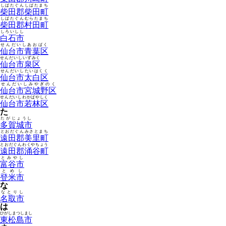
しばたぐんしばたまち
柴田郡柴田町
しばたぐんむらたまち
柴田郡村田町
しろいしし
白石市
せんだいしあおばく
仙台市青葉区
せんだいしいずみく
仙台市泉区
せんだいしたいはくく
仙台市太白区
せんだいしみやぎのく
仙台市宮城野区
せんだいしわかばやしく
仙台市若林区
た
たがじょうし
多賀城市
とおだぐんみさとまち
遠田郡美里町
とおだぐんわくやちょう
遠田郡涌谷町
とみやし
富谷市
とめし
登米市
な
なとりし
名取市
は
ひがしまつしまし
東松島市