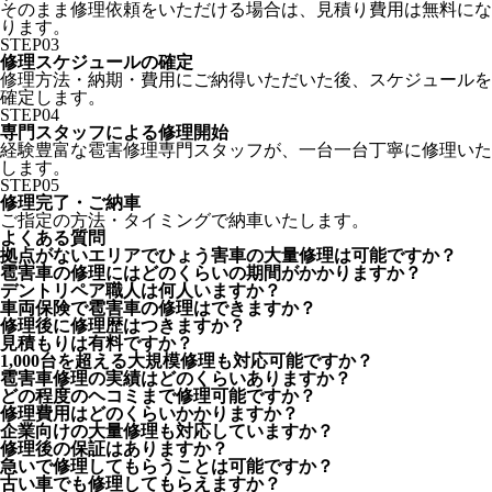
そのまま修理依頼をいただける場合は、見積り費用は無料にな
ります。
STEP
03
修理スケジュールの確定
修理方法・納期・費用にご納得いただいた後、スケジュールを
確定します。
STEP
04
専門スタッフによる修理開始
経験豊富な雹害修理専門スタッフが、一台一台丁寧に修理いた
します。
STEP
05
修理完了・ご納車
ご指定の方法・タイミングで納車いたします。
よくある質問
拠点がないエリアでひょう害車の大量修理は可能ですか？
雹害車の修理にはどのくらいの期間がかかりますか？
デントリペア職人は何人いますか？
車両保険で雹害車の修理はできますか？
修理後に修理歴はつきますか？
見積もりは有料ですか？
1,000台を超える大規模修理も対応可能ですか？
雹害車修理の実績はどのくらいありますか？
どの程度のヘコミまで修理可能ですか？
修理費用はどのくらいかかりますか？
企業向けの大量修理も対応していますか？
修理後の保証はありますか？
急いで修理してもらうことは可能ですか？
古い車でも修理してもらえますか？