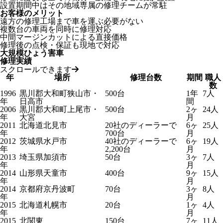
設置期間中はその地域専属の修理チームが常駐
お客様のメリット
遠方の修理工場まで車を運ぶ必要がない
複数台の車両を同時に修理対応
中間マージンカットによる直接価格
修理後の点検・保証も現地で対応
大規模ひょう害車
修理実績
スクロールできます
年
場所
修理台数
期間
職人
数
1996
黒川郡大和町狭山市・
500台
1年
7人
年
日高市
間
2006
黒川郡大和町上尾市・
500台
2ヶ
24人
年
大宮
月
2011
北海道北見市
20社のディーラーで
6ヶ
25人
年
700台
月
2012
茨城県水戸市
40社のディーラーで
6ヶ
19人
年
2,200台
月
2013
埼玉県加須市
50台
3ヶ
7人
年
月
2014
山形県天童市
400台
9ヶ
15人
年
月
2014
京都府京丹波町
70台
3ヶ
8人
年
月
2015
北海道札幌市
20台
1ヶ
4人
年
月
2015
北関東
150台
7ヶ
11人