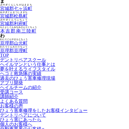
ま
みやぎぐんしちがはままち
宮城郡七ヶ浜町
みやぎぐんまつしままち
宮城郡松島町
みやぎぐんりふちょう
宮城郡利府町
もとよしぐんみなみさんりくちょう
本吉郡南三陸町
わ
わたりぐんやまもとちょう
亘理郡山元町
わたりぐんわたりちょう
亘理郡亘理町
TOP
デントリペアスクール
ヘイルマンという仕事とは
夢を叶えるライフスタイル
ヘコミ救急隊の実績
過去のひょう害車修理現場
アプリ開発
ヘイルチームの紹介
受講コース
講師紹介
よくある質問
お客様の声
ひょう害車修理をしたお客様インタビュー
デントリペアについて
ひょう害にあったら
個人のお客様へ
自動車業界のお客様へ