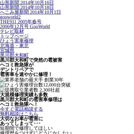
山形新聞 2014年10月16日
山形新聞 2014年10月18日
へこみ屋新聞 2014年10月1日
gooworld2
THE911 2005年春号
2006年12月号 GooWorld
テレビ取材
トップページ
ひょう害車修理
北海道・東北
宮城県
黒川郡大和町
黒川郡大和町で突然の
雹被害
ヘコミ救急隊が
デントリペアで
雹害車を速やかに修理！
大規模修理実績も多数
黒川郡大和町の雹害車修理は
ヘコミ救急隊へ！
今すぐ電話相談する
無料相談はこちら
大切なお車が雹害に
あってしまって･･･
短期間で修理してほしい
修理歴をつけずにどうにかしたい