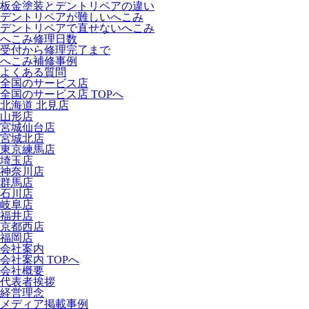
板金塗装とデントリペアの違い
デントリペアが難しいへこみ
デントリペアで直せないへこみ
へこみ修理日数
受付から修理完了まで
へこみ補修事例
よくある質問
全国のサービス店
全国のサービス店 TOPへ
北海道 北見店
山形店
宮城仙台店
宮城北店
東京練馬店
埼玉店
神奈川店
群馬店
石川店
岐阜店
福井店
京都西店
福岡店
会社案内
会社案内 TOPへ
会社概要
代表者挨拶
経営理念
メディア掲載事例