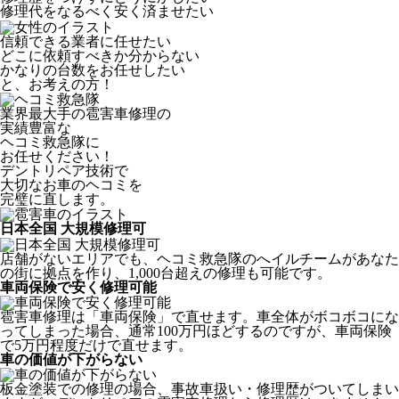
修理代をなるべく安く済ませたい
信頼できる業者に任せたい
どこに依頼すべきか分からない
かなりの台数をお任せしたい
と、お考えの方！
業界最大手の雹害車修理の
実績豊富な
ヘコミ救急隊
に
お任せください！
デントリペア技術で
大切なお車のヘコミを
完璧に直します。
日本全国 大規模修理可
店舗がないエリアでも、ヘコミ救急隊のへイルチームがあなた
の街に拠点を作り、1,000台超えの修理も可能です。
車両保険で安く修理可能
雹害車修理は「車両保険」で直せます。車全体がボコボコにな
ってしまった場合、通常100万円ほどするのですが、車両保険
で5万円程度だけで直せます。
車の価値が下がらない
板金塗装での修理の場合、事故車扱い・修理歴がついてしまい