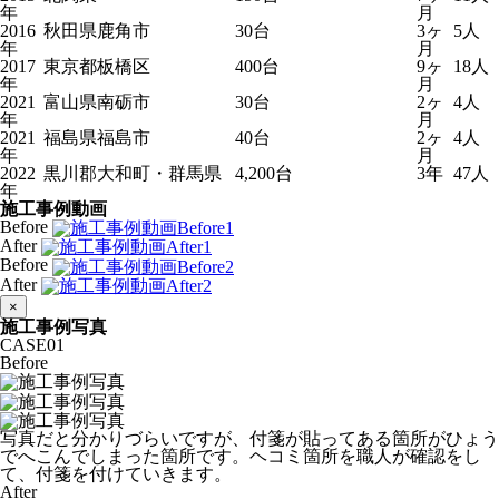
年
月
2016
秋田県鹿角市
30台
3ヶ
5人
年
月
2017
東京都板橋区
400台
9ヶ
18人
年
月
2021
富山県南砺市
30台
2ヶ
4人
年
月
2021
福島県福島市
40台
2ヶ
4人
年
月
2022
黒川郡大和町・群馬県
4,200台
3年
47人
年
施工事例動画
Before
After
Before
After
×
施工事例写真
CASE
01
Before
写真だと分かりづらいですが、付箋が貼ってある箇所がひょう
でへこんでしまった箇所です。ヘコミ箇所を職人が確認をし
て、付箋を付けていきます。
After