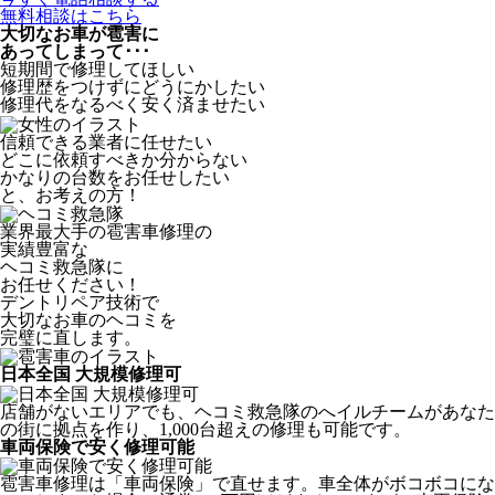
無料相談はこちら
大切なお車が雹害に
あってしまって･･･
短期間で修理してほしい
修理歴をつけずにどうにかしたい
修理代をなるべく安く済ませたい
信頼できる業者に任せたい
どこに依頼すべきか分からない
かなりの台数をお任せしたい
と、お考えの方！
業界最大手の雹害車修理の
実績豊富な
ヘコミ救急隊
に
お任せください！
デントリペア技術で
大切なお車のヘコミを
完璧に直します。
日本全国 大規模修理可
店舗がないエリアでも、ヘコミ救急隊のへイルチームがあなた
の街に拠点を作り、1,000台超えの修理も可能です。
車両保険で安く修理可能
雹害車修理は「車両保険」で直せます。車全体がボコボコにな