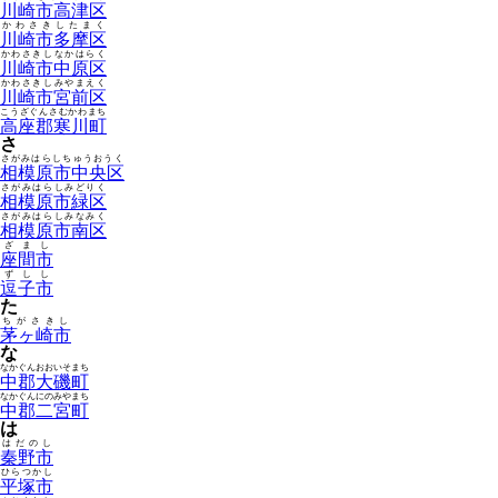
川崎市高津区
かわさきしたまく
川崎市多摩区
かわさきしなかはらく
川崎市中原区
かわさきしみやまえく
川崎市宮前区
こうざぐんさむかわまち
高座郡寒川町
さ
さがみはらしちゅうおうく
相模原市中央区
さがみはらしみどりく
相模原市緑区
さがみはらしみなみく
相模原市南区
ざまし
座間市
ずしし
逗子市
た
ちがさきし
茅ヶ崎市
な
なかぐんおおいそまち
中郡大磯町
なかぐんにのみやまち
中郡二宮町
は
はだのし
秦野市
ひらつかし
平塚市