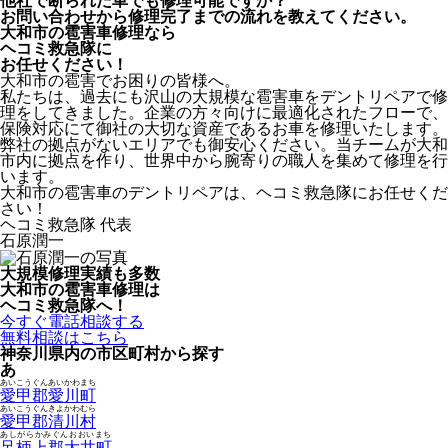
他社で断られた車でも修理可能ですか？
お問い合わせから修理完了までの流れを教えてください。
大和市の雹害車修理なら
ヘコミ救急隊
に
お任せください！
大和市の雹害でお困りの皆様へ。
私たちは、過去にも沢山の大規模な雹害車をデントリペアで修
理をしてきました。企業の方々向けに最適化されたフローで、
保険対応にて御社の大切な資産であるお車を修理いたします。
弊社の拠点がないエリアでも御安心ください。当チームが大和
市内に拠点を作り、世界中から腕寄りの職人を集めて修理を行
います。
大和市の雹害車のデントリペアは、ヘコミ救急隊にお任せくだ
さい！
ヘコミ救急隊 代表
石原潤一
大規模修理実績も多数
大和市の雹害車修理は
ヘコミ救急隊へ！
今すぐ電話相談する
無料相談はこちら
神奈川県内の市区町村から探す
あ
あいこうぐんあいかわまち
愛甲郡愛川町
あいこうぐんきよかわむら
愛甲郡清川村
あしがらかみぐんおおいまち
足柄上郡大井町