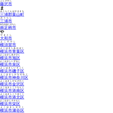
ふじさわし
藤沢市
ま
みうらぐんはやままち
三浦郡葉山町
みうらし
三浦市
みなみあしがらし
南足柄市
や
やまとし
大和市
よこすかし
横須賀市
よこはましあおばく
横浜市青葉区
よこはましあさひく
横浜市旭区
よこはましいずみく
横浜市泉区
よこはましいそごく
横浜市磯子区
よこはましかながわく
横浜市神奈川区
よこはましかなざわく
横浜市金沢区
よこはましこうなんく
横浜市港南区
よこはましこうほくく
横浜市港北区
よこはましさかえく
横浜市栄区
よこはましせやく
横浜市瀬谷区