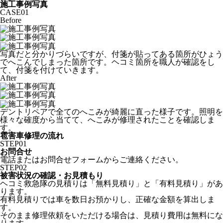
施工事例写真
CASE
01
Before
写真だと分かりづらいですが、付箋が貼ってある箇所がひょう
でへこんでしまった箇所です。ヘコミ箇所を職人が確認をし
て、付箋を付けていきます。
After
デントリペアで全てのへこみが綺麗に直った様子です。照明を
様々な確度から当てて、へこみが修理されたことを確認しま
す。
雹害車修理の流れ
STEP
01
お問合せ
電話またはお問合せフォームからご連絡ください。
STEP
02
被害状況の確認・お見積もり
ヘコミ救急隊の見積りは「無料見積り」と「有料見積り」があ
ります。
有料見積りでは車を数日お預かりし、正確な金額を算出しま
す。
そのまま修理依頼をいただける場合は、見積り費用は無料にな