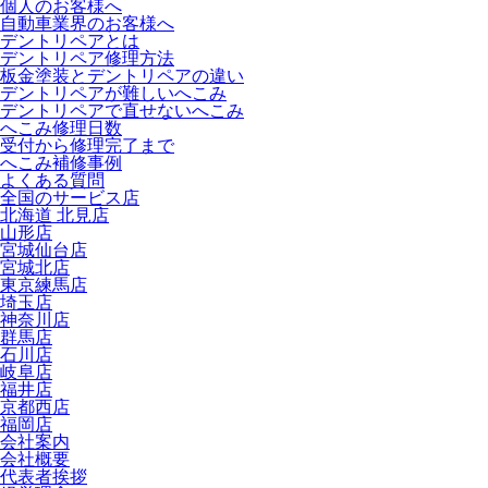
個人のお客様へ
自動車業界のお客様へ
デントリペアとは
デントリペア修理方法
板金塗装とデントリペアの違い
デントリペアが難しいへこみ
デントリペアで直せないへこみ
へこみ修理日数
受付から修理完了まで
へこみ補修事例
よくある質問
全国のサービス店
北海道 北見店
山形店
宮城仙台店
宮城北店
東京練馬店
埼玉店
神奈川店
群馬店
石川店
岐阜店
福井店
京都西店
福岡店
会社案内
会社概要
代表者挨拶