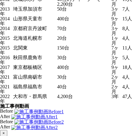
年
2,200台
月
2013
埼玉県加須市
50台
3ヶ
7人
年
月
2014
山形県天童市
400台
9ヶ
15人
年
月
2014
京都府京丹波町
70台
3ヶ
8人
年
月
2015
北海道札幌市
20台
1ヶ
4人
年
月
2015
北関東
150台
7ヶ
11人
年
月
2016
秋田県鹿角市
30台
3ヶ
5人
年
月
2017
東京都板橋区
400台
9ヶ
18人
年
月
2021
富山県南砺市
30台
2ヶ
4人
年
月
2021
福島県福島市
40台
2ヶ
4人
年
月
2022
大和市・群馬県
4,200台
3年
47人
年
施工事例動画
Before
After
Before
After
×