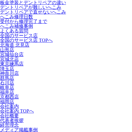
板金塗装とデントリペアの違い
デントリペアが難しいへこみ
デントリペアで直せないへこみ
へこみ修理日数
受付から修理完了まで
へこみ補修事例
よくある質問
全国のサービス店
全国のサービス店 TOPへ
北海道 北見店
山形店
宮城仙台店
宮城北店
東京練馬店
埼玉店
神奈川店
群馬店
石川店
岐阜店
福井店
京都西店
福岡店
会社案内
会社案内 TOPへ
会社概要
代表者挨拶
経営理念
メディア掲載事例