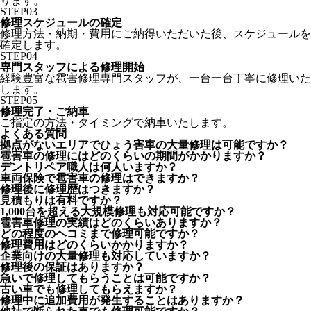
ります。
STEP
03
修理スケジュールの確定
修理方法・納期・費用にご納得いただいた後、スケジュールを
確定します。
STEP
04
専門スタッフによる修理開始
経験豊富な雹害修理専門スタッフが、一台一台丁寧に修理いた
します。
STEP
05
修理完了・ご納車
ご指定の方法・タイミングで納車いたします。
よくある質問
拠点がないエリアでひょう害車の大量修理は可能ですか？
雹害車の修理にはどのくらいの期間がかかりますか？
デントリペア職人は何人いますか？
車両保険で雹害車の修理はできますか？
修理後に修理歴はつきますか？
見積もりは有料ですか？
1,000台を超える大規模修理も対応可能ですか？
雹害車修理の実績はどのくらいありますか？
どの程度のヘコミまで修理可能ですか？
修理費用はどのくらいかかりますか？
企業向けの大量修理も対応していますか？
修理後の保証はありますか？
急いで修理してもらうことは可能ですか？
古い車でも修理してもらえますか？
修理中に追加費用が発生することはありますか？