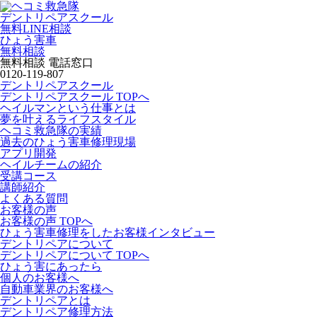
デントリペアスクール
無料LINE相談
ひょう害車
無料相談
無料相談 電話窓口
0120-119-807
デントリペアスクール
デントリペアスクール TOPへ
ヘイルマンという仕事とは
夢を叶えるライフスタイル
ヘコミ救急隊の実績
過去のひょう害車修理現場
アプリ開発
ヘイルチームの紹介
受講コース
講師紹介
よくある質問
お客様の声
お客様の声 TOPへ
ひょう害車修理をしたお客様インタビュー
デントリペアについて
デントリペアについて TOPへ
ひょう害にあったら
個人のお客様へ
自動車業界のお客様へ
デントリペアとは
デントリペア修理方法