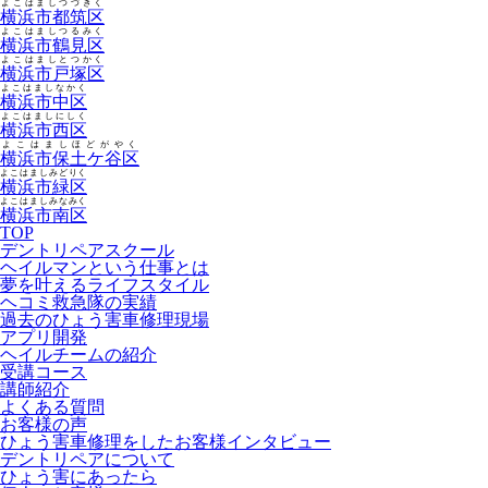
よこはましつづきく
横浜市都筑区
よこはましつるみく
横浜市鶴見区
よこはましとつかく
横浜市戸塚区
よこはましなかく
横浜市中区
よこはましにしく
横浜市西区
よこはましほどがやく
横浜市保土ケ谷区
よこはましみどりく
横浜市緑区
よこはましみなみく
横浜市南区
TOP
デントリペアスクール
ヘイルマンという仕事とは
夢を叶えるライフスタイル
ヘコミ救急隊の実績
過去のひょう害車修理現場
アプリ開発
ヘイルチームの紹介
受講コース
講師紹介
よくある質問
お客様の声
ひょう害車修理をしたお客様インタビュー
デントリペアについて
ひょう害にあったら