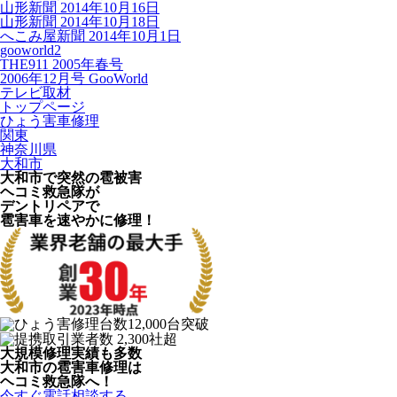
山形新聞 2014年10月16日
山形新聞 2014年10月18日
へこみ屋新聞 2014年10月1日
gooworld2
THE911 2005年春号
2006年12月号 GooWorld
テレビ取材
トップページ
ひょう害車修理
関東
神奈川県
大和市
大和市で突然の
雹被害
ヘコミ救急隊が
デントリペアで
雹害車を速やかに修理！
大規模修理実績も多数
大和市の雹害車修理は
ヘコミ救急隊へ！
今すぐ電話相談する