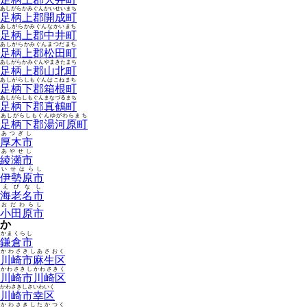
あしがらかみぐんかいせいまち
足柄上郡開成町
あしがらかみぐんなかいまち
足柄上郡中井町
あしがらかみぐんまつだまち
足柄上郡松田町
あしがらかみぐんやまきたまち
足柄上郡山北町
あしがらしもぐんはこねまち
足柄下郡箱根町
あしがらしもぐんまなづるまち
足柄下郡真鶴町
あしがらしもぐんゆがわらまち
足柄下郡湯河原町
あつぎし
厚木市
あやせし
綾瀬市
いせはらし
伊勢原市
えびなし
海老名市
おだわらし
小田原市
か
かまくらし
鎌倉市
かわさきしあさおく
川崎市麻生区
かわさきしかわさきく
川崎市川崎区
かわさきしさいわいく
川崎市幸区
かわさきしたかつく