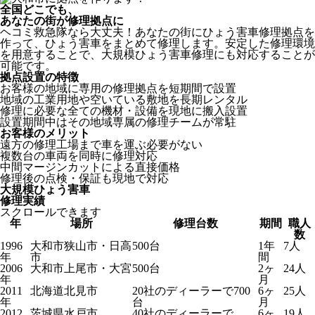
全国どこでも、
あなたの街が修理拠点に
ヘコミ救急隊なら大丈夫！あなたの街にひょう害車修理拠点を
作って、ひょう害車をまとめて修理します。安定した修理環境
を用意することで、大規模ひょう害車修理にも対応することが
可能です。
拠点設置の特徴
お客様の地域に専用の修理拠点を短期間で設置
地域の工業用地や空いている敷地を長期レンタル
修理に必要な全ての機材・設備を現地に搬入設置
設置期間中はその地域専属の修理チームが常駐
お客様のメリット
遠方の修理工場まで車を運ぶ必要がない
複数台の車両を同時に修理対応
中間マージンカットによる直接価格
修理後の点検・保証も現地で対応
大規模ひょう害車
修理実績
スクロールできます
年
場所
修理台数
期間
職人
数
1996
大和市狭山市・日高
500台
1年
7人
年
市
間
2006
大和市上尾市・大宮
500台
2ヶ
24人
年
月
2011
北海道北見市
20社のディーラーで700
6ヶ
25人
年
台
月
2012
茨城県水戸市
40社のディーラーで
6ヶ
19人