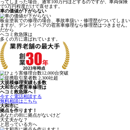
ってしまった場合、通常100万円ほどするのですが、車両保険
で5万円程度だけで直せます。
車の価値が下がらない
板金塗装での修理の場合、事故車扱い・修理歴がついてしまい
ますが、デントリペアの雹害車修理なら修理歴はつきません。
だから
ヘコミ救急隊は
多くの方に選ばれています。
大規模修理実績も多数
大和市の雹害車修理は
ヘコミ救急隊へ！
今すぐ電話相談する
無料相談はこちら
大和市
に
拠点を作ります！
あなたの街に拠点がないけど
大丈夫かな？
と思っている方へ