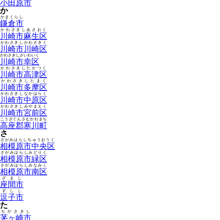
小田原市
か
かまくらし
鎌倉市
かわさきしあさおく
川崎市麻生区
かわさきしかわさきく
川崎市川崎区
かわさきしさいわいく
川崎市幸区
かわさきしたかつく
川崎市高津区
かわさきしたまく
川崎市多摩区
かわさきしなかはらく
川崎市中原区
かわさきしみやまえく
川崎市宮前区
こうざぐんさむかわまち
高座郡寒川町
さ
さがみはらしちゅうおうく
相模原市中央区
さがみはらしみどりく
相模原市緑区
さがみはらしみなみく
相模原市南区
ざまし
座間市
ずしし
逗子市
た
ちがさきし
茅ヶ崎市