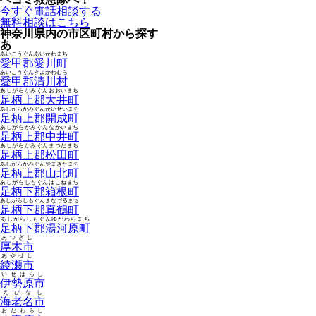
今すぐ電話相談する
無料相談はこちら
神奈川県内の市区町村から探す
あ
あいこうぐんあいかわまち
愛甲郡愛川町
あいこうぐんきよかわむら
愛甲郡清川村
あしがらかみぐんおおいまち
足柄上郡大井町
あしがらかみぐんかいせいまち
足柄上郡開成町
あしがらかみぐんなかいまち
足柄上郡中井町
あしがらかみぐんまつだまち
足柄上郡松田町
あしがらかみぐんやまきたまち
足柄上郡山北町
あしがらしもぐんはこねまち
足柄下郡箱根町
あしがらしもぐんまなづるまち
足柄下郡真鶴町
あしがらしもぐんゆがわらまち
足柄下郡湯河原町
あつぎし
厚木市
あやせし
綾瀬市
いせはらし
伊勢原市
えびなし
海老名市
おだわらし