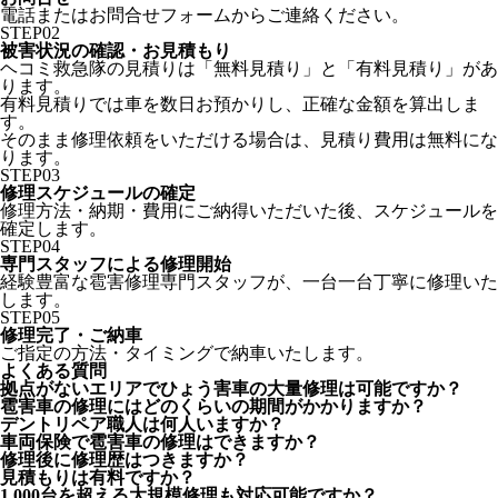
電話またはお問合せフォームからご連絡ください。
STEP
02
被害状況の確認・お見積もり
ヘコミ救急隊の見積りは「無料見積り」と「有料見積り」があ
ります。
有料見積りでは車を数日お預かりし、正確な金額を算出しま
す。
そのまま修理依頼をいただける場合は、見積り費用は無料にな
ります。
STEP
03
修理スケジュールの確定
修理方法・納期・費用にご納得いただいた後、スケジュールを
確定します。
STEP
04
専門スタッフによる修理開始
経験豊富な雹害修理専門スタッフが、一台一台丁寧に修理いた
します。
STEP
05
修理完了・ご納車
ご指定の方法・タイミングで納車いたします。
よくある質問
拠点がないエリアでひょう害車の大量修理は可能ですか？
雹害車の修理にはどのくらいの期間がかかりますか？
デントリペア職人は何人いますか？
車両保険で雹害車の修理はできますか？
修理後に修理歴はつきますか？
見積もりは有料ですか？
1,000台を超える大規模修理も対応可能ですか？