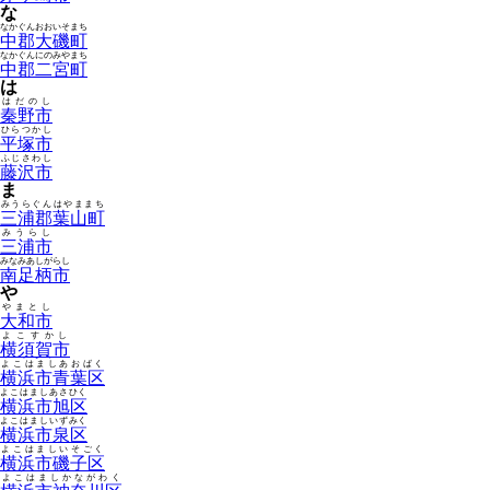
な
なかぐんおおいそまち
中郡大磯町
なかぐんにのみやまち
中郡二宮町
は
はだのし
秦野市
ひらつかし
平塚市
ふじさわし
藤沢市
ま
みうらぐんはやままち
三浦郡葉山町
みうらし
三浦市
みなみあしがらし
南足柄市
や
やまとし
大和市
よこすかし
横須賀市
よこはましあおばく
横浜市青葉区
よこはましあさひく
横浜市旭区
よこはましいずみく
横浜市泉区
よこはましいそごく
横浜市磯子区
よこはましかながわく