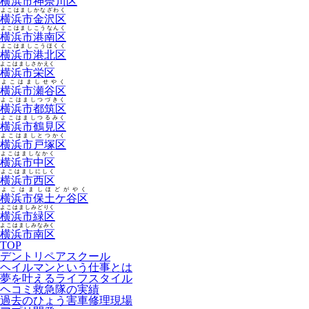
横浜市神奈川区
よこはましかなざわく
横浜市金沢区
よこはましこうなんく
横浜市港南区
よこはましこうほくく
横浜市港北区
よこはましさかえく
横浜市栄区
よこはましせやく
横浜市瀬谷区
よこはましつづきく
横浜市都筑区
よこはましつるみく
横浜市鶴見区
よこはましとつかく
横浜市戸塚区
よこはましなかく
横浜市中区
よこはましにしく
横浜市西区
よこはましほどがやく
横浜市保土ケ谷区
よこはましみどりく
横浜市緑区
よこはましみなみく
横浜市南区
TOP
デントリペアスクール
ヘイルマンという仕事とは
夢を叶えるライフスタイル
ヘコミ救急隊の実績
過去のひょう害車修理現場