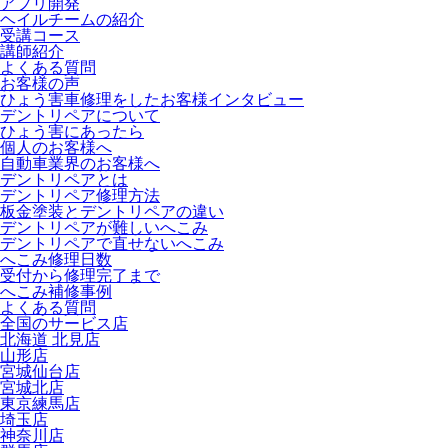
アプリ開発
ヘイルチームの紹介
受講コース
講師紹介
よくある質問
お客様の声
ひょう害車修理をしたお客様インタビュー
デントリペアについて
ひょう害にあったら
個人のお客様へ
自動車業界のお客様へ
デントリペアとは
デントリペア修理方法
板金塗装とデントリペアの違い
デントリペアが難しいへこみ
デントリペアで直せないへこみ
へこみ修理日数
受付から修理完了まで
へこみ補修事例
よくある質問
全国のサービス店
北海道 北見店
山形店
宮城仙台店
宮城北店
東京練馬店
埼玉店
神奈川店