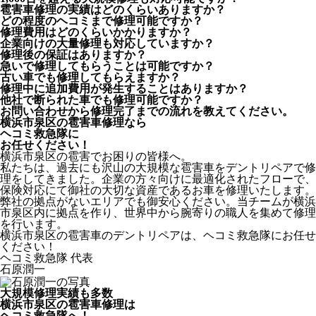
雹害車修理の実績はどのくらいありますか？
どの程度のヘコミまで修理可能ですか？
修理費用はどのくらいかかりますか？
企業向けの大量修理も対応していますか？
修理後の保証はありますか？
急いで修理してもらうことは可能ですか？
古い車でも修理してもらえますか？
修理中に追加費用が発生することはありますか？
他社で断られた車でも修理可能ですか？
お問い合わせから修理完了までの流れを教えてください。
横浜市泉区の雹害車修理なら
ヘコミ救急隊
に
お任せください！
横浜市泉区の雹害でお困りの皆様へ。
私たちは、過去にも沢山の大規模な雹害車をデントリペアで修
理をしてきました。企業の方々向けに最適化されたフローで、
保険対応にて御社の大切な資産であるお車を修理いたします。
弊社の拠点がないエリアでも御安心ください。当チームが横浜
市泉区内に拠点を作り、世界中から腕寄りの職人を集めて修理
を行います。
横浜市泉区の雹害車のデントリペアは、ヘコミ救急隊にお任せ
ください！
ヘコミ救急隊 代表
石原潤一
大規模修理実績も多数
横浜市泉区の雹害車修理は
ヘコミ救急隊へ！