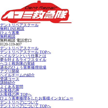
デントリペアスクール
無料LINE相談
ひょう害車
無料相談
無料相談 電話窓口
0120-119-807
デントリペアスクール
デントリペアスクール TOPへ
ヘイルマンという仕事とは
夢を叶えるライフスタイル
ヘコミ救急隊の実績
過去のひょう害車修理現場
アプリ開発
ヘイルチームの紹介
受講コース
講師紹介
よくある質問
お客様の声
お客様の声 TOPへ
ひょう害車修理をしたお客様インタビュー
デントリペアについて
デントリペアについて TOPへ