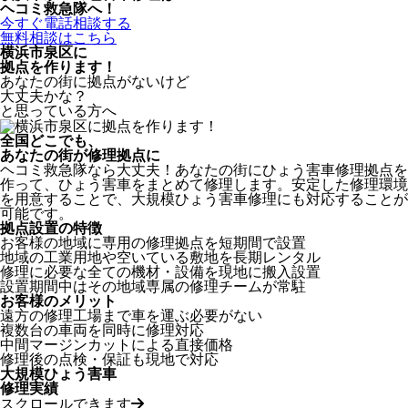
ヘコミ救急隊へ！
今すぐ電話相談する
無料相談はこちら
横浜市泉区
に
拠点を作ります！
あなたの街に拠点がないけど
大丈夫かな？
と思っている方へ
全国どこでも、
あなたの街が修理拠点に
ヘコミ救急隊なら大丈夫！あなたの街にひょう害車修理拠点を
作って、ひょう害車をまとめて修理します。安定した修理環境
を用意することで、大規模ひょう害車修理にも対応することが
可能です。
拠点設置の特徴
お客様の地域に専用の修理拠点を短期間で設置
地域の工業用地や空いている敷地を長期レンタル
修理に必要な全ての機材・設備を現地に搬入設置
設置期間中はその地域専属の修理チームが常駐
お客様のメリット
遠方の修理工場まで車を運ぶ必要がない
複数台の車両を同時に修理対応
中間マージンカットによる直接価格
修理後の点検・保証も現地で対応
大規模ひょう害車
修理実績
スクロールできます