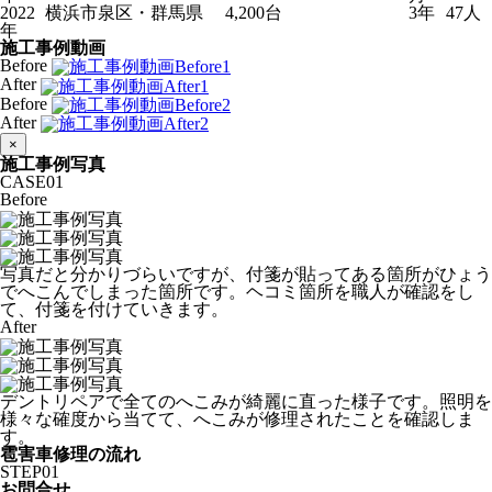
2022
横浜市泉区・群馬県
4,200台
3年
47人
年
施工事例動画
Before
After
Before
After
×
施工事例写真
CASE
01
Before
写真だと分かりづらいですが、付箋が貼ってある箇所がひょう
でへこんでしまった箇所です。ヘコミ箇所を職人が確認をし
て、付箋を付けていきます。
After
デントリペアで全てのへこみが綺麗に直った様子です。照明を
様々な確度から当てて、へこみが修理されたことを確認しま
す。
雹害車修理の流れ
STEP
01
お問合せ