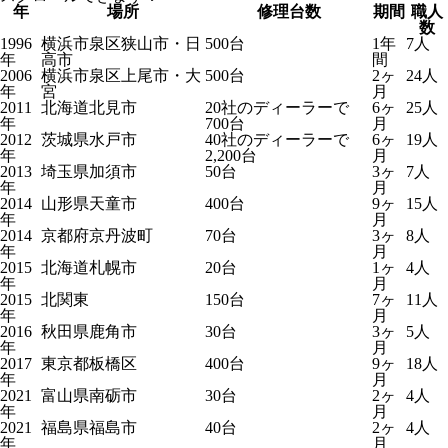
年
場所
修理台数
期間
職人
数
1996
横浜市泉区狭山市・日
500台
1年
7人
年
高市
間
2006
横浜市泉区上尾市・大
500台
2ヶ
24人
年
宮
月
2011
北海道北見市
20社のディーラーで
6ヶ
25人
年
700台
月
2012
茨城県水戸市
40社のディーラーで
6ヶ
19人
年
2,200台
月
2013
埼玉県加須市
50台
3ヶ
7人
年
月
2014
山形県天童市
400台
9ヶ
15人
年
月
2014
京都府京丹波町
70台
3ヶ
8人
年
月
2015
北海道札幌市
20台
1ヶ
4人
年
月
2015
北関東
150台
7ヶ
11人
年
月
2016
秋田県鹿角市
30台
3ヶ
5人
年
月
2017
東京都板橋区
400台
9ヶ
18人
年
月
2021
富山県南砺市
30台
2ヶ
4人
年
月
2021
福島県福島市
40台
2ヶ
4人
年
月