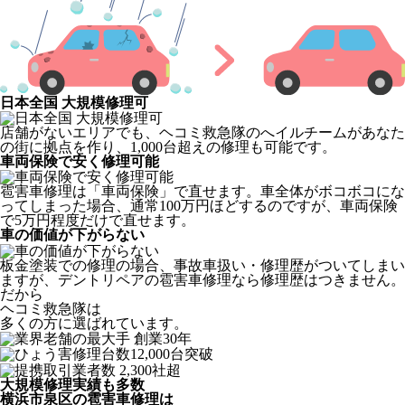
日本全国 大規模修理可
店舗がないエリアでも、ヘコミ救急隊のへイルチームがあなた
の街に拠点を作り、1,000台超えの修理も可能です。
車両保険で安く修理可能
雹害車修理は「車両保険」で直せます。車全体がボコボコにな
ってしまった場合、通常100万円ほどするのですが、車両保険
で5万円程度だけで直せます。
車の価値が下がらない
板金塗装での修理の場合、事故車扱い・修理歴がついてしまい
ますが、デントリペアの雹害車修理なら修理歴はつきません。
だから
ヘコミ救急隊は
多くの方に選ばれています。
大規模修理実績も多数
横浜市泉区の雹害車修理は