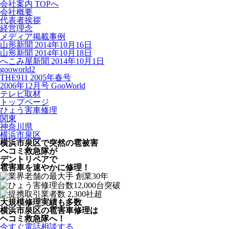
会社案内 TOPへ
会社概要
代表者挨拶
経営理念
メディア掲載事例
山形新聞 2014年10月16日
山形新聞 2014年10月18日
へこみ屋新聞 2014年10月1日
gooworld2
THE911 2005年春号
2006年12月号 GooWorld
テレビ取材
トップページ
ひょう害車修理
関東
神奈川県
横浜市泉区
横浜市泉区で突然の
雹被害
ヘコミ救急隊が
デントリペアで
雹害車を速やかに修理！
大規模修理実績も多数
横浜市泉区の雹害車修理は
ヘコミ救急隊へ！
今すぐ電話相談する