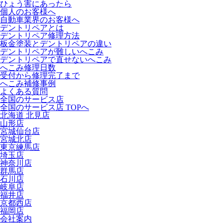
ひょう害にあったら
個人のお客様へ
自動車業界のお客様へ
デントリペアとは
デントリペア修理方法
板金塗装とデントリペアの違い
デントリペアが難しいへこみ
デントリペアで直せないへこみ
へこみ修理日数
受付から修理完了まで
へこみ補修事例
よくある質問
全国のサービス店
全国のサービス店 TOPへ
北海道 北見店
山形店
宮城仙台店
宮城北店
東京練馬店
埼玉店
神奈川店
群馬店
石川店
岐阜店
福井店
京都西店
福岡店
会社案内