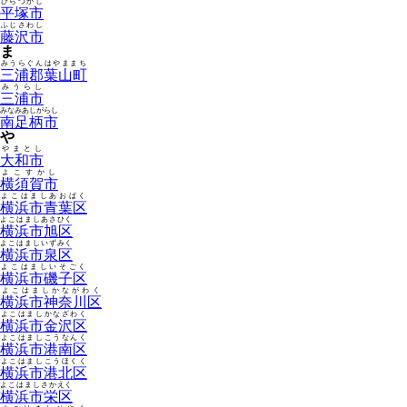
ひらつかし
平塚市
ふじさわし
藤沢市
ま
みうらぐんはやままち
三浦郡葉山町
みうらし
三浦市
みなみあしがらし
南足柄市
や
やまとし
大和市
よこすかし
横須賀市
よこはましあおばく
横浜市青葉区
よこはましあさひく
横浜市旭区
よこはましいずみく
横浜市泉区
よこはましいそごく
横浜市磯子区
よこはましかながわく
横浜市神奈川区
よこはましかなざわく
横浜市金沢区
よこはましこうなんく
横浜市港南区
よこはましこうほくく
横浜市港北区
よこはましさかえく
横浜市栄区