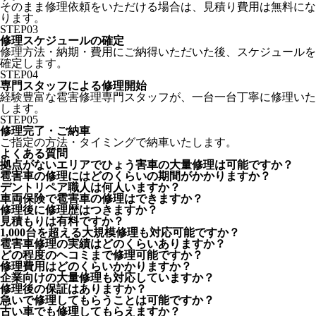
そのまま修理依頼をいただける場合は、見積り費用は無料にな
ります。
STEP
03
修理スケジュールの確定
修理方法・納期・費用にご納得いただいた後、スケジュールを
確定します。
STEP
04
専門スタッフによる修理開始
経験豊富な雹害修理専門スタッフが、一台一台丁寧に修理いた
します。
STEP
05
修理完了・ご納車
ご指定の方法・タイミングで納車いたします。
よくある質問
拠点がないエリアでひょう害車の大量修理は可能ですか？
雹害車の修理にはどのくらいの期間がかかりますか？
デントリペア職人は何人いますか？
車両保険で雹害車の修理はできますか？
修理後に修理歴はつきますか？
見積もりは有料ですか？
1,000台を超える大規模修理も対応可能ですか？
雹害車修理の実績はどのくらいありますか？
どの程度のヘコミまで修理可能ですか？
修理費用はどのくらいかかりますか？
企業向けの大量修理も対応していますか？
修理後の保証はありますか？
急いで修理してもらうことは可能ですか？
古い車でも修理してもらえますか？