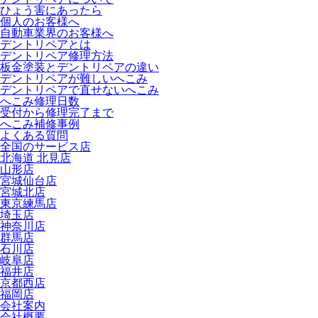
ひょう害にあったら
個人のお客様へ
自動車業界のお客様へ
デントリペアとは
デントリペア修理方法
板金塗装とデントリペアの違い
デントリペアが難しいへこみ
デントリペアで直せないへこみ
へこみ修理日数
受付から修理完了まで
へこみ補修事例
よくある質問
全国のサービス店
北海道 北見店
山形店
宮城仙台店
宮城北店
東京練馬店
埼玉店
神奈川店
群馬店
石川店
岐阜店
福井店
京都西店
福岡店
会社案内
会社概要