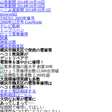
山形新聞 2014年10月16日
山形新聞 2014年10月18日
へこみ屋新聞 2014年10月1日
gooworld2
THE911 2005年春号
2006年12月号 GooWorld
テレビ取材
トップページ
ひょう害車修理
関東
神奈川県
横浜市鶴見区
横浜市鶴見区で突然の
雹被害
ヘコミ救急隊が
デントリペアで
雹害車を速やかに修理！
大規模修理実績も多数
横浜市鶴見区の雹害車修理は
ヘコミ救急隊へ！
今すぐ電話相談する
無料相談はこちら
大切なお車が雹害に
あってしまって･･･
短期間で修理してほしい
修理歴をつけずにどうにかしたい