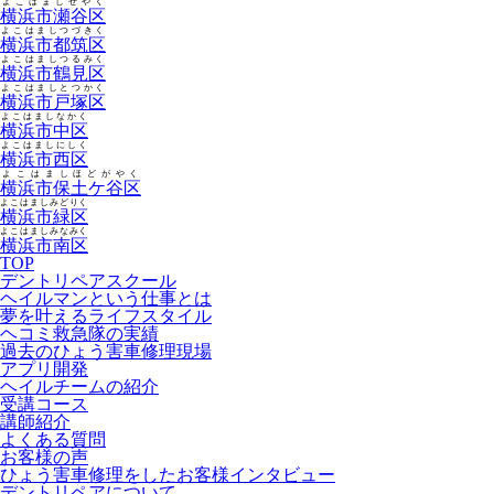
よこはましせやく
横浜市瀬谷区
よこはましつづきく
横浜市都筑区
よこはましつるみく
横浜市鶴見区
よこはましとつかく
横浜市戸塚区
よこはましなかく
横浜市中区
よこはましにしく
横浜市西区
よこはましほどがやく
横浜市保土ケ谷区
よこはましみどりく
横浜市緑区
よこはましみなみく
横浜市南区
TOP
デントリペアスクール
ヘイルマンという仕事とは
夢を叶えるライフスタイル
ヘコミ救急隊の実績
過去のひょう害車修理現場
アプリ開発
ヘイルチームの紹介
受講コース
講師紹介
よくある質問
お客様の声
ひょう害車修理をしたお客様インタビュー
デントリペアについて