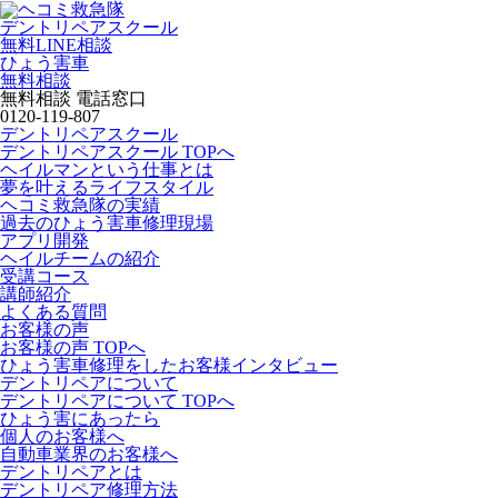
デントリペアスクール
無料LINE相談
ひょう害車
無料相談
無料相談 電話窓口
0120-119-807
デントリペアスクール
デントリペアスクール TOPへ
ヘイルマンという仕事とは
夢を叶えるライフスタイル
ヘコミ救急隊の実績
過去のひょう害車修理現場
アプリ開発
ヘイルチームの紹介
受講コース
講師紹介
よくある質問
お客様の声
お客様の声 TOPへ
ひょう害車修理をしたお客様インタビュー
デントリペアについて
デントリペアについて TOPへ
ひょう害にあったら
個人のお客様へ
自動車業界のお客様へ
デントリペアとは
デントリペア修理方法