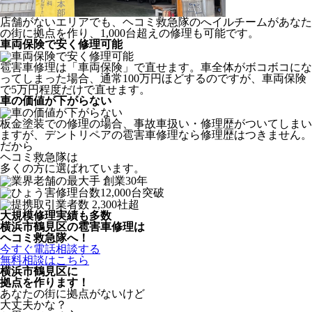
店舗がないエリアでも、ヘコミ救急隊のへイルチームがあなた
の街に拠点を作り、1,000台超えの修理も可能です。
車両保険で安く修理可能
雹害車修理は「車両保険」で直せます。車全体がボコボコにな
ってしまった場合、通常100万円ほどするのですが、車両保険
で5万円程度だけで直せます。
車の価値が下がらない
板金塗装での修理の場合、事故車扱い・修理歴がついてしまい
ますが、デントリペアの雹害車修理なら修理歴はつきません。
だから
ヘコミ救急隊は
多くの方に選ばれています。
大規模修理実績も多数
横浜市鶴見区の雹害車修理は
ヘコミ救急隊へ！
今すぐ電話相談する
無料相談はこちら
横浜市鶴見区
に
拠点を作ります！
あなたの街に拠点がないけど
大丈夫かな？