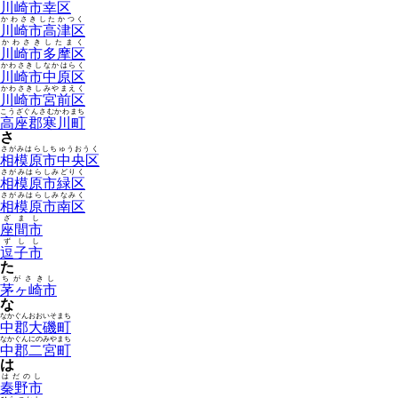
川崎市幸区
かわさきしたかつく
川崎市高津区
かわさきしたまく
川崎市多摩区
かわさきしなかはらく
川崎市中原区
かわさきしみやまえく
川崎市宮前区
こうざぐんさむかわまち
高座郡寒川町
さ
さがみはらしちゅうおうく
相模原市中央区
さがみはらしみどりく
相模原市緑区
さがみはらしみなみく
相模原市南区
ざまし
座間市
ずしし
逗子市
た
ちがさきし
茅ヶ崎市
な
なかぐんおおいそまち
中郡大磯町
なかぐんにのみやまち
中郡二宮町
は
はだのし
秦野市