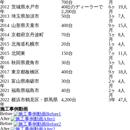
年
700台
月
2012
茨城県水戸市
40社のディーラーで
6ヶ
19人
年
2,200台
月
2013
埼玉県加須市
50台
3ヶ
7人
年
月
2014
山形県天童市
400台
9ヶ
15人
年
月
2014
京都府京丹波町
70台
3ヶ
8人
年
月
2015
北海道札幌市
20台
1ヶ
4人
年
月
2015
北関東
150台
7ヶ
11人
年
月
2016
秋田県鹿角市
30台
3ヶ
5人
年
月
2017
東京都板橋区
400台
9ヶ
18人
年
月
2021
富山県南砺市
30台
2ヶ
4人
年
月
2021
福島県福島市
40台
2ヶ
4人
年
月
2022
横浜市鶴見区・群馬県
4,200台
3年
47人
年
施工事例動画
Before
After
Before
After