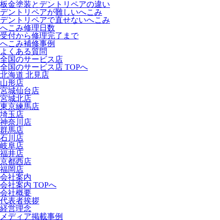
板金塗装とデントリペアの違い
デントリペアが難しいへこみ
デントリペアで直せないへこみ
へこみ修理日数
受付から修理完了まで
へこみ補修事例
よくある質問
全国のサービス店
全国のサービス店 TOPへ
北海道 北見店
山形店
宮城仙台店
宮城北店
東京練馬店
埼玉店
神奈川店
群馬店
石川店
岐阜店
福井店
京都西店
福岡店
会社案内
会社案内 TOPへ
会社概要
代表者挨拶
経営理念
メディア掲載事例