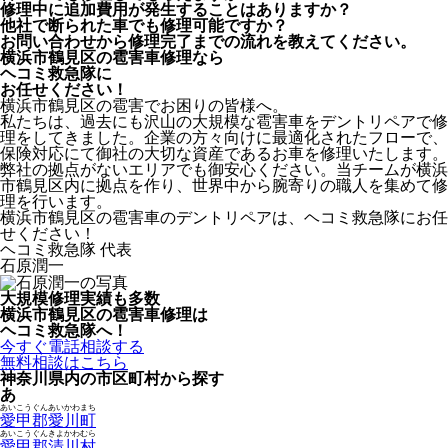
修理中に追加費用が発生することはありますか？
他社で断られた車でも修理可能ですか？
お問い合わせから修理完了までの流れを教えてください。
横浜市鶴見区の雹害車修理なら
ヘコミ救急隊
に
お任せください！
横浜市鶴見区の雹害でお困りの皆様へ。
私たちは、過去にも沢山の大規模な雹害車をデントリペアで修
理をしてきました。企業の方々向けに最適化されたフローで、
保険対応にて御社の大切な資産であるお車を修理いたします。
弊社の拠点がないエリアでも御安心ください。当チームが横浜
市鶴見区内に拠点を作り、世界中から腕寄りの職人を集めて修
理を行います。
横浜市鶴見区の雹害車のデントリペアは、ヘコミ救急隊にお任
せください！
ヘコミ救急隊 代表
石原潤一
大規模修理実績も多数
横浜市鶴見区の雹害車修理は
ヘコミ救急隊へ！
今すぐ電話相談する
無料相談はこちら
神奈川県内の市区町村から探す
あ
あいこうぐんあいかわまち
愛甲郡愛川町
あいこうぐんきよかわむら
愛甲郡清川村