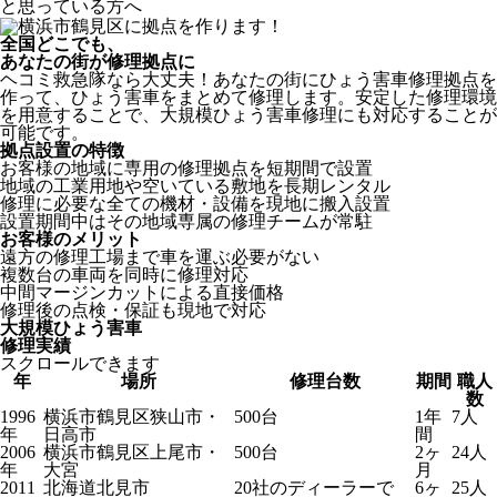
と思っている方へ
全国どこでも、
あなたの街が修理拠点に
ヘコミ救急隊なら大丈夫！あなたの街にひょう害車修理拠点を
作って、ひょう害車をまとめて修理します。安定した修理環境
を用意することで、大規模ひょう害車修理にも対応することが
可能です。
拠点設置の特徴
お客様の地域に専用の修理拠点を短期間で設置
地域の工業用地や空いている敷地を長期レンタル
修理に必要な全ての機材・設備を現地に搬入設置
設置期間中はその地域専属の修理チームが常駐
お客様のメリット
遠方の修理工場まで車を運ぶ必要がない
複数台の車両を同時に修理対応
中間マージンカットによる直接価格
修理後の点検・保証も現地で対応
大規模ひょう害車
修理実績
スクロールできます
年
場所
修理台数
期間
職人
数
1996
横浜市鶴見区狭山市・
500台
1年
7人
年
日高市
間
2006
横浜市鶴見区上尾市・
500台
2ヶ
24人
年
大宮
月
2011
北海道北見市
20社のディーラーで
6ヶ
25人