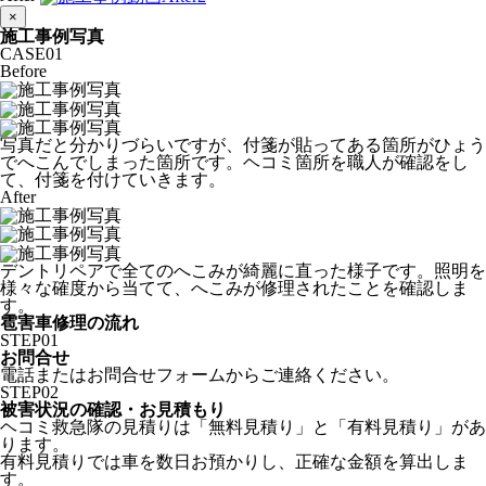
×
施工事例写真
CASE
01
Before
写真だと分かりづらいですが、付箋が貼ってある箇所がひょう
でへこんでしまった箇所です。ヘコミ箇所を職人が確認をし
て、付箋を付けていきます。
After
デントリペアで全てのへこみが綺麗に直った様子です。照明を
様々な確度から当てて、へこみが修理されたことを確認しま
す。
雹害車修理の流れ
STEP
01
お問合せ
電話またはお問合せフォームからご連絡ください。
STEP
02
被害状況の確認・お見積もり
ヘコミ救急隊の見積りは「無料見積り」と「有料見積り」があ
ります。
有料見積りでは車を数日お預かりし、正確な金額を算出しま
す。