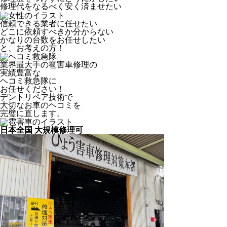
修理代をなるべく安く済ませたい
信頼できる業者に任せたい
どこに依頼すべきか分からない
かなりの台数をお任せしたい
と、お考えの方！
業界最大手の雹害車修理の
実績豊富な
ヘコミ救急隊
に
お任せください！
デントリペア技術で
大切なお車のヘコミを
完璧に直します。
日本全国 大規模修理可