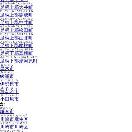
あしがらかみぐんおおいまち
足柄上郡大井町
あしがらかみぐんかいせいまち
足柄上郡開成町
あしがらかみぐんなかいまち
足柄上郡中井町
あしがらかみぐんまつだまち
足柄上郡松田町
あしがらかみぐんやまきたまち
足柄上郡山北町
あしがらしもぐんはこねまち
足柄下郡箱根町
あしがらしもぐんまなづるまち
足柄下郡真鶴町
あしがらしもぐんゆがわらまち
足柄下郡湯河原町
あつぎし
厚木市
あやせし
綾瀬市
いせはらし
伊勢原市
えびなし
海老名市
おだわらし
小田原市
か
かまくらし
鎌倉市
かわさきしあさおく
川崎市麻生区
かわさきしかわさきく
川崎市川崎区
かわさきしさいわいく