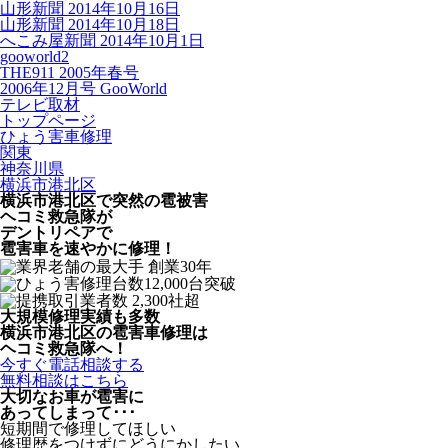
山形新聞 2014年10月16日
山形新聞 2014年10月18日
へこみ屋新聞 2014年10月1日
gooworld2
THE911 2005年春号
2006年12月号 GooWorld
テレビ取材
トップページ
ひょう害車修理
関東
神奈川県
横浜市港北区
横浜市港北区で突然の
雹被害
ヘコミ救急隊が
デントリペアで
雹害車を速やかに修理！
大規模修理実績も多数
横浜市港北区の雹害車修理は
ヘコミ救急隊へ！
今すぐ電話相談する
無料相談はこちら
大切なお車が雹害に
あってしまって･･･
短期間で修理してほしい
修理歴をつけずにどうにかしたい