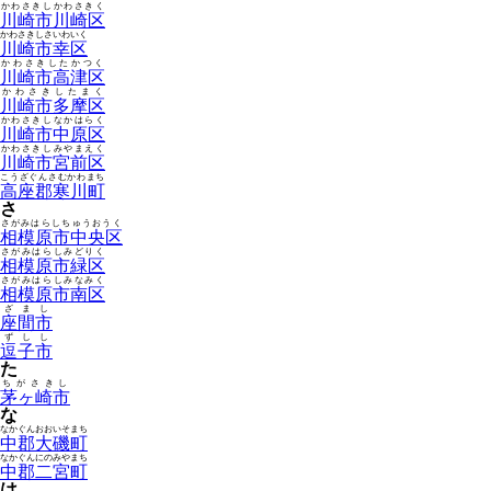
かわさきしかわさきく
川崎市川崎区
かわさきしさいわいく
川崎市幸区
かわさきしたかつく
川崎市高津区
かわさきしたまく
川崎市多摩区
かわさきしなかはらく
川崎市中原区
かわさきしみやまえく
川崎市宮前区
こうざぐんさむかわまち
高座郡寒川町
さ
さがみはらしちゅうおうく
相模原市中央区
さがみはらしみどりく
相模原市緑区
さがみはらしみなみく
相模原市南区
ざまし
座間市
ずしし
逗子市
た
ちがさきし
茅ヶ崎市
な
なかぐんおおいそまち
中郡大磯町
なかぐんにのみやまち
中郡二宮町
は