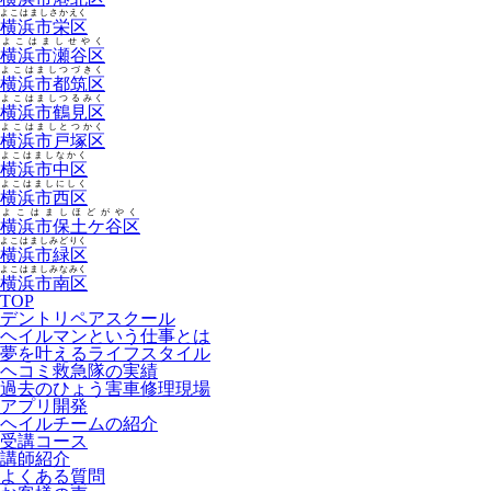
よこはましさかえく
横浜市栄区
よこはましせやく
横浜市瀬谷区
よこはましつづきく
横浜市都筑区
よこはましつるみく
横浜市鶴見区
よこはましとつかく
横浜市戸塚区
よこはましなかく
横浜市中区
よこはましにしく
横浜市西区
よこはましほどがやく
横浜市保土ケ谷区
よこはましみどりく
横浜市緑区
よこはましみなみく
横浜市南区
TOP
デントリペアスクール
ヘイルマンという仕事とは
夢を叶えるライフスタイル
ヘコミ救急隊の実績
過去のひょう害車修理現場
アプリ開発
ヘイルチームの紹介
受講コース
講師紹介
よくある質問