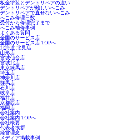
板金塗装とデントリペアの違い
デントリペアが難しいへこみ
デントリペアで直せないへこみ
へこみ修理日数
受付から修理完了まで
へこみ補修事例
よくある質問
全国のサービス店
全国のサービス店 TOPへ
北海道 北見店
山形店
宮城仙台店
宮城北店
東京練馬店
埼玉店
神奈川店
群馬店
石川店
岐阜店
福井店
京都西店
福岡店
会社案内
会社案内 TOPへ
会社概要
代表者挨拶
経営理念
メディア掲載事例