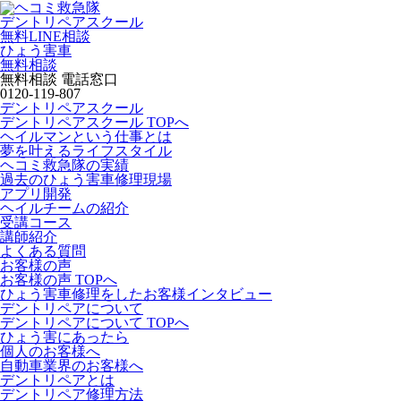
デントリペアスクール
無料LINE相談
ひょう害車
無料相談
無料相談 電話窓口
0120-119-807
デントリペアスクール
デントリペアスクール TOPへ
ヘイルマンという仕事とは
夢を叶えるライフスタイル
ヘコミ救急隊の実績
過去のひょう害車修理現場
アプリ開発
ヘイルチームの紹介
受講コース
講師紹介
よくある質問
お客様の声
お客様の声 TOPへ
ひょう害車修理をしたお客様インタビュー
デントリペアについて
デントリペアについて TOPへ
ひょう害にあったら
個人のお客様へ
自動車業界のお客様へ
デントリペアとは
デントリペア修理方法