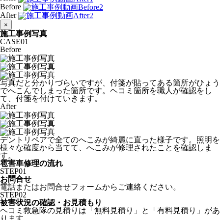
Before
After
×
施工事例写真
CASE
01
Before
写真だと分かりづらいですが、付箋が貼ってある箇所がひょう
でへこんでしまった箇所です。ヘコミ箇所を職人が確認をし
て、付箋を付けていきます。
After
デントリペアで全てのへこみが綺麗に直った様子です。照明を
様々な確度から当てて、へこみが修理されたことを確認しま
す。
雹害車修理の流れ
STEP
01
お問合せ
電話またはお問合せフォームからご連絡ください。
STEP
02
被害状況の確認・お見積もり
ヘコミ救急隊の見積りは「無料見積り」と「有料見積り」があ
ります。