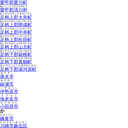
愛甲郡愛川町
あいこうぐんきよかわむら
愛甲郡清川村
あしがらかみぐんおおいまち
足柄上郡大井町
あしがらかみぐんかいせいまち
足柄上郡開成町
あしがらかみぐんなかいまち
足柄上郡中井町
あしがらかみぐんまつだまち
足柄上郡松田町
あしがらかみぐんやまきたまち
足柄上郡山北町
あしがらしもぐんはこねまち
足柄下郡箱根町
あしがらしもぐんまなづるまち
足柄下郡真鶴町
あしがらしもぐんゆがわらまち
足柄下郡湯河原町
あつぎし
厚木市
あやせし
綾瀬市
いせはらし
伊勢原市
えびなし
海老名市
おだわらし
小田原市
か
かまくらし
鎌倉市
かわさきしあさおく
川崎市麻生区