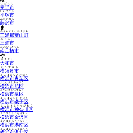
はだのし
秦野市
ひらつかし
平塚市
ふじさわし
藤沢市
ま
みうらぐんはやままち
三浦郡葉山町
みうらし
三浦市
みなみあしがらし
南足柄市
や
やまとし
大和市
よこすかし
横須賀市
よこはましあおばく
横浜市青葉区
よこはましあさひく
横浜市旭区
よこはましいずみく
横浜市泉区
よこはましいそごく
横浜市磯子区
よこはましかながわく
横浜市神奈川区
よこはましかなざわく
横浜市金沢区
よこはましこうなんく
横浜市港南区
よこはましこうほくく
横浜市港北区