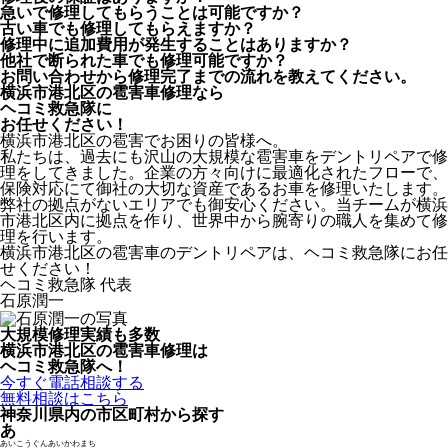
急いで修理してもらうことは可能ですか？
古い車でも修理してもらえますか？
修理中に追加費用が発生することはありますか？
他社で断られた車でも修理可能ですか？
お問い合わせから修理完了までの流れを教えてください。
横浜市港北区の雹害車修理なら
ヘコミ救急隊
に
お任せください！
横浜市港北区の雹害でお困りの皆様へ。
私たちは、過去にも沢山の大規模な雹害車をデントリペアで修
理をしてきました。企業の方々向けに最適化されたフローで、
保険対応にて御社の大切な資産であるお車を修理いたします。
弊社の拠点がないエリアでも御安心ください。当チームが横浜
市港北区内に拠点を作り、世界中から腕寄りの職人を集めて修
理を行います。
横浜市港北区の雹害車のデントリペアは、ヘコミ救急隊にお任
せください！
ヘコミ救急隊 代表
石原潤一
大規模修理実績も多数
横浜市港北区の雹害車修理は
ヘコミ救急隊へ！
今すぐ電話相談する
無料相談はこちら
神奈川県内の市区町村から探す
あ
あいこうぐんあいかわまち