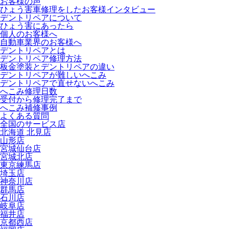
お客様の声
ひょう害車修理をしたお客様インタビュー
デントリペアについて
ひょう害にあったら
個人のお客様へ
自動車業界のお客様へ
デントリペアとは
デントリペア修理方法
板金塗装とデントリペアの違い
デントリペアが難しいへこみ
デントリペアで直せないへこみ
へこみ修理日数
受付から修理完了まで
へこみ補修事例
よくある質問
全国のサービス店
北海道 北見店
山形店
宮城仙台店
宮城北店
東京練馬店
埼玉店
神奈川店
群馬店
石川店
岐阜店
福井店
京都西店