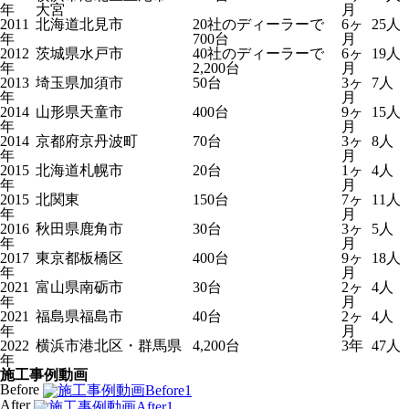
年
大宮
月
2011
北海道北見市
20社のディーラーで
6ヶ
25人
年
700台
月
2012
茨城県水戸市
40社のディーラーで
6ヶ
19人
年
2,200台
月
2013
埼玉県加須市
50台
3ヶ
7人
年
月
2014
山形県天童市
400台
9ヶ
15人
年
月
2014
京都府京丹波町
70台
3ヶ
8人
年
月
2015
北海道札幌市
20台
1ヶ
4人
年
月
2015
北関東
150台
7ヶ
11人
年
月
2016
秋田県鹿角市
30台
3ヶ
5人
年
月
2017
東京都板橋区
400台
9ヶ
18人
年
月
2021
富山県南砺市
30台
2ヶ
4人
年
月
2021
福島県福島市
40台
2ヶ
4人
年
月
2022
横浜市港北区・群馬県
4,200台
3年
47人
年
施工事例動画
Before
After