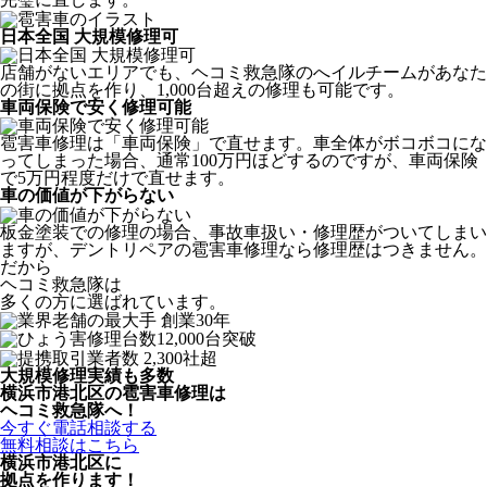
日本全国 大規模修理可
店舗がないエリアでも、ヘコミ救急隊のへイルチームがあなた
の街に拠点を作り、1,000台超えの修理も可能です。
車両保険で安く修理可能
雹害車修理は「車両保険」で直せます。車全体がボコボコにな
ってしまった場合、通常100万円ほどするのですが、車両保険
で5万円程度だけで直せます。
車の価値が下がらない
板金塗装での修理の場合、事故車扱い・修理歴がついてしまい
ますが、デントリペアの雹害車修理なら修理歴はつきません。
だから
ヘコミ救急隊は
多くの方に選ばれています。
大規模修理実績も多数
横浜市港北区の雹害車修理は
ヘコミ救急隊へ！
今すぐ電話相談する
無料相談はこちら
横浜市港北区
に
拠点を作ります！