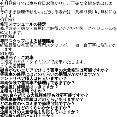
有料見積りでは車を数日お預かりし、正確な金額を算出しま
す。
そのまま修理依頼をいただける場合は、見積り費用は無料にな
ります。
STEP
03
修理スケジュールの確定
修理方法・納期・費用にご納得いただいた後、スケジュールを
確定します。
STEP
04
専門スタッフによる修理開始
経験豊富な雹害修理専門スタッフが、一台一台丁寧に修理いた
します。
STEP
05
修理完了・ご納車
ご指定の方法・タイミングで納車いたします。
よくある質問
拠点がないエリアでひょう害車の大量修理は可能ですか？
雹害車の修理にはどのくらいの期間がかかりますか？
デントリペア職人は何人いますか？
車両保険で雹害車の修理はできますか？
修理後に修理歴はつきますか？
見積もりは有料ですか？
1,000台を超える大規模修理も対応可能ですか？
雹害車修理の実績はどのくらいありますか？
どの程度のヘコミまで修理可能ですか？
修理費用はどのくらいかかりますか？
企業向けの大量修理も対応していますか？
修理後の保証はありますか？