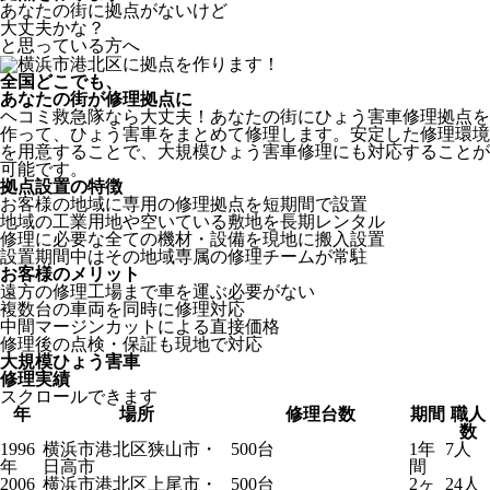
あなたの街に拠点がないけど
大丈夫かな？
と思っている方へ
全国どこでも、
あなたの街が修理拠点に
ヘコミ救急隊なら大丈夫！あなたの街にひょう害車修理拠点を
作って、ひょう害車をまとめて修理します。安定した修理環境
を用意することで、大規模ひょう害車修理にも対応することが
可能です。
拠点設置の特徴
お客様の地域に専用の修理拠点を短期間で設置
地域の工業用地や空いている敷地を長期レンタル
修理に必要な全ての機材・設備を現地に搬入設置
設置期間中はその地域専属の修理チームが常駐
お客様のメリット
遠方の修理工場まで車を運ぶ必要がない
複数台の車両を同時に修理対応
中間マージンカットによる直接価格
修理後の点検・保証も現地で対応
大規模ひょう害車
修理実績
スクロールできます
年
場所
修理台数
期間
職人
数
1996
横浜市港北区狭山市・
500台
1年
7人
年
日高市
間
2006
横浜市港北区上尾市・
500台
2ヶ
24人