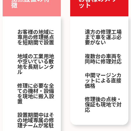
徴
ット
お客様の地域に
遠方の修理工場
専用の修理拠点
まで車を運ぶ必
を短期間で設置
要がない
地域の工業用地
複数台の車両を
や空いている敷
同時に修理対応
地を長期レンタ
ル
中間マージンカ
ットによる直接
修理に必要な全
価格
ての機材・設備
を現地に搬入設
修理後の点検・
置
保証も現地で対
応
設置期間中はそ
の地域専属の修
理チームが常駐