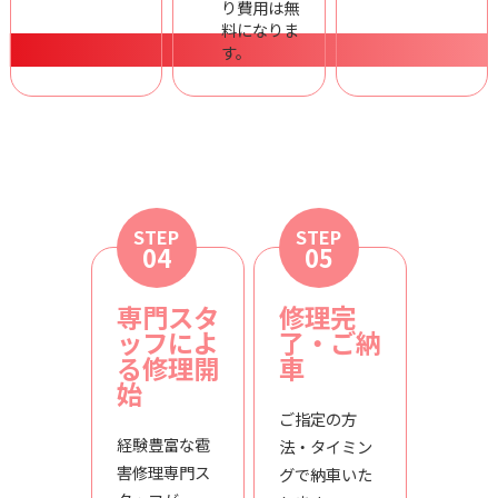
り費用は無
料になりま
す。
STEP
STEP
04
05
専門スタ
修理完
ッフによ
了・ご納
る修理開
車
始
ご指定の方
経験豊富な雹
法・タイミン
害修理専門ス
グで納車いた