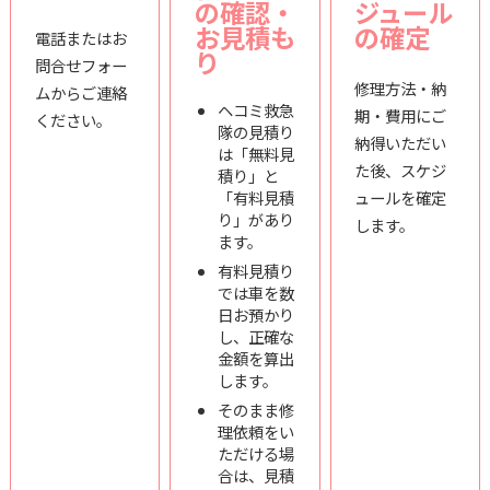
の確認・
ジュール
お見積も
の確定
電話またはお
り
問合せフォー
修理方法・納
ムからご連絡
ヘコミ救急
期・費用にご
ください。
隊の見積り
納得いただい
は「無料見
た後、スケジ
積り」と
「有料見積
ュールを確定
り」があり
します。
ます。
有料見積り
では車を数
日お預かり
し、正確な
金額を算出
します。
そのまま修
理依頼をい
ただける場
合は、見積