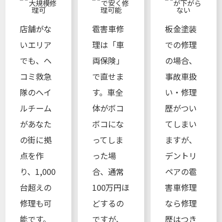
店舗がな
雹害車修
板金塗装
いエリア
理は「車
での修理
でも、ヘ
両保険」
の場合、
コミ救急
で直せま
事故車扱
隊のへイ
す。車全
い・修理
ルチーム
体がボコ
歴がつい
があなた
ボコにな
てしまい
の街に拠
ってしま
ますが、
点を作
った場
デントリ
り、1,000
合、通常
ペアの雹
台超えの
100万円ほ
害車修理
修理も可
どするの
なら修理
能です。
ですが、
歴はつき