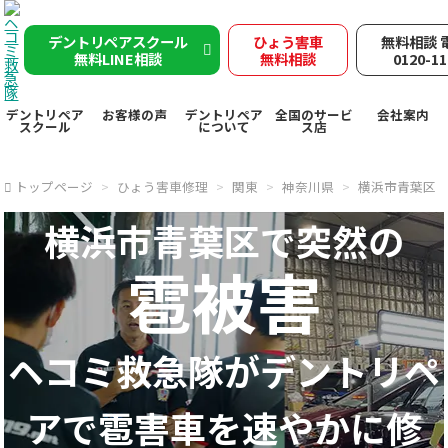
デントリペアスクール
ひょう害車
無料相談 
無料LINE相談
無料相談
0120-11
デントリペア
お客様の声
デントリペア
全国のサービ
会社案内
スクール
について
ス店
トップページ
ひょう害車修理
関東
神奈川県
横浜市青葉区
横浜市青葉区で突然の
雹被害
ヘコミ救急隊が
デントリペ
アで
雹害車を速やかに修