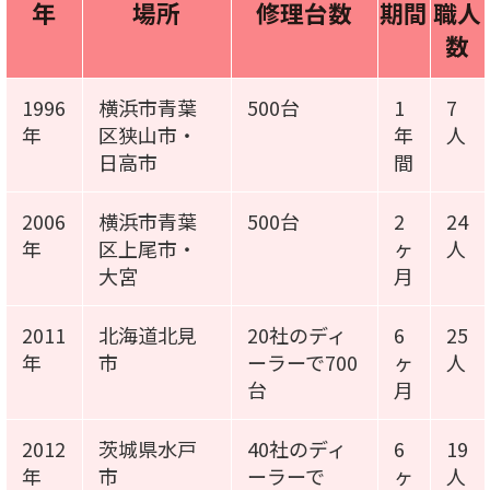
年
場所
修理台数
期間
職人
数
1996
横浜市青葉
500台
1
7
年
区狭山市・
年
人
日高市
間
2006
横浜市青葉
500台
2
24
年
区上尾市・
ヶ
人
大宮
月
2011
北海道北見
20社のディ
6
25
年
市
ーラーで700
ヶ
人
台
月
2012
茨城県水戸
40社のディ
6
19
年
市
ーラーで
ヶ
人