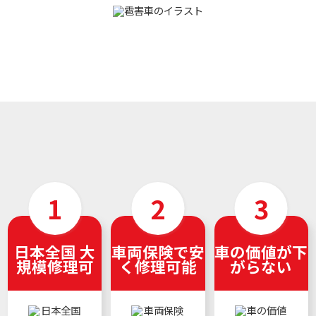
日本全国 大
車両保険で安
車の価値が下
規模修理可
く修理可能
がらない