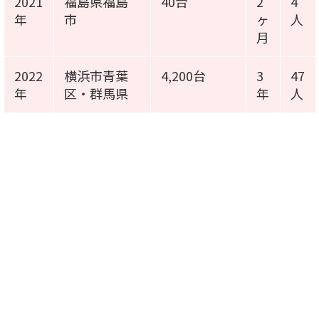
2021
福島県福島
40台
2
4
年
市
ヶ
人
月
2022
横浜市青葉
4,200台
3
47
年
区・群馬県
年
人
施工事例動画