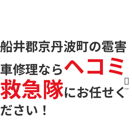
船井郡京丹波町の雹害
ヘコミ
車修理なら
救急隊
に
お任せく
TOP
ださい！