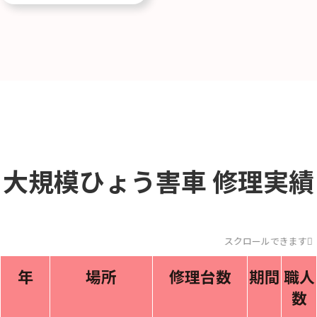
大規模ひょう害車
修理実績
スクロールできます
年
場所
修理台数
期間
職人
数