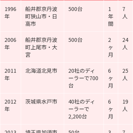
1996
船井郡京丹波
500台
1
7
年
町狭山市・日
年
人
高市
間
2006
船井郡京丹波
500台
2
24
年
町上尾市・大
ヶ
人
宮
月
2011
北海道北見市
20社のディ
6
25
年
ーラーで700
ヶ
人
台
月
2012
茨城県水戸市
40社のディ
6
19
年
ーラーで
ヶ
人
2,200台
月
2013
埼玉県加須市
50台
3
7