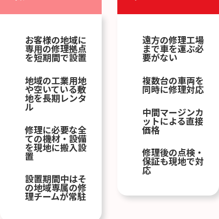
お客様の地域に
遠方の修理工場
専用の修理拠点
まで車を運ぶ必
を短期間で設置
要がない
地域の工業用地
複数台の車両を
や空いている敷
同時に修理対応
地を長期レンタ
ル
中間マージンカ
ットによる直接
修理に必要な全
価格
ての機材・設備
を現地に搬入設
修理後の点検・
置
保証も現地で対
応
設置期間中はそ
の地域専属の修
理チームが常駐