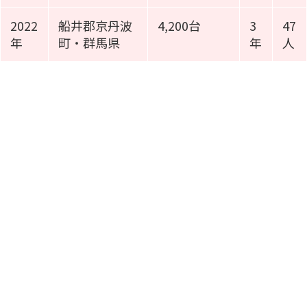
2022
船井郡京丹波
4,200台
3
47
年
町・群馬県
年
人
施工事例動画