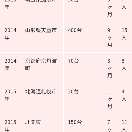
年
ヶ
人
月
2014
山形県天童市
400台
9
15
年
ヶ
人
月
2014
京都府京丹波
70台
3
8
年
町
ヶ
人
月
2015
北海道札幌市
20台
1
4
年
ヶ
人
月
2015
北関東
150台
7
11
年
ヶ
人