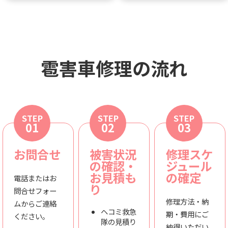
雹害車修理の流れ
STEP
STEP
STEP
01
02
03
お問合せ
被害状況
修理スケ
の確認・
ジュール
お見積も
の確定
電話またはお
り
問合せフォー
修理方法・納
ムからご連絡
ヘコミ救急
期・費用にご
ください。
隊の見積り
納得いただい