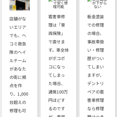
雹害車修
板金塗装
店舗がな
理は「車
での修理
いエリア
両保険」
の場合、
でも、ヘ
で直せま
事故車扱
コミ救急
す。車全体
い・修理
隊のへイ
がボコボ
歴がつい
ルチーム
コになっ
てしまい
があなた
てしまっ
ますが、
の街に拠
た場合、
デントリ
点を作
通常100万
ペアの雹
り、1,000
円ほどす
害車修理
台超えの
るのです
なら修理
修理も可
が、車両
歴はつき