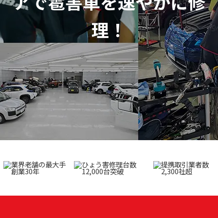
アで
雹害車を速やかに修
理！