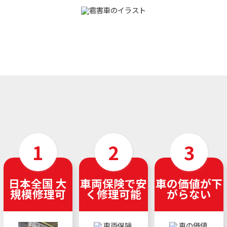
日本全国 大
車両保険で安
車の価値が下
規模修理可
く修理可能
がらない