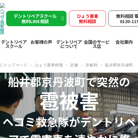
デントリペアスクール
ひょう害車
無料相談 
無料LINE相談
無料相談
0120-11
デントリペア
お客様の声
デントリペア
全国のサービ
会社案内
スクール
について
ス店
トップページ
ひょう害車修理
近畿
京都府
船井郡京丹波町
船井郡京丹波町で突然の
雹被害
ヘコミ救急隊が
デントリペ