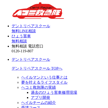
デントリペアスクール
無料LINE相談
ひょう害車
無料相談
無料相談 電話窓口
0120-119-807
デントリペアスクール
デントリペアスクール TOPへ
ヘイルマンという仕事とは
夢を叶えるライフスタイル
ヘコミ救急隊の実績
過去のひょう害車修理現場
アプリ開発
ヘイルチームの紹介
受講コース