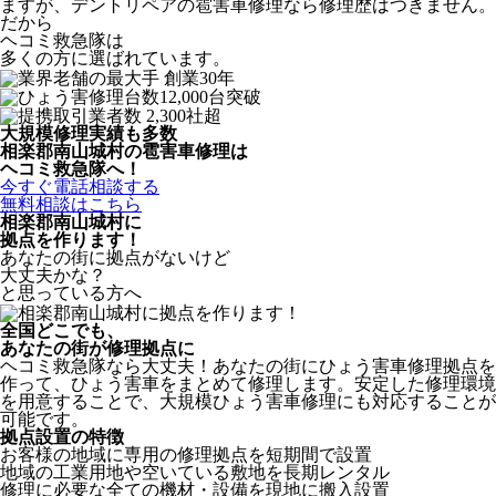
ますが、デントリペアの雹害車修理なら修理歴はつきません。
だから
ヘコミ救急隊は
多くの方に選ばれています。
大規模修理実績も多数
相楽郡南山城村の雹害車修理は
ヘコミ救急隊へ！
今すぐ電話相談する
無料相談はこちら
相楽郡南山城村
に
拠点を作ります！
あなたの街に拠点がないけど
大丈夫かな？
と思っている方へ
全国どこでも、
あなたの街が修理拠点に
ヘコミ救急隊なら大丈夫！あなたの街にひょう害車修理拠点を
作って、ひょう害車をまとめて修理します。安定した修理環境
を用意することで、大規模ひょう害車修理にも対応することが
可能です。
拠点設置の特徴
お客様の地域に専用の修理拠点を短期間で設置
地域の工業用地や空いている敷地を長期レンタル
修理に必要な全ての機材・設備を現地に搬入設置