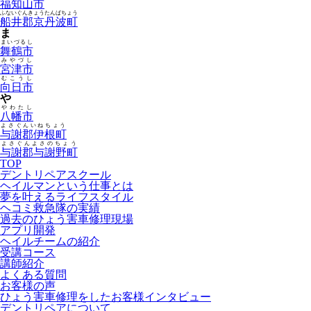
福知山市
ふないぐんきょうたんばちょう
船井郡京丹波町
ま
まいづるし
舞鶴市
みやづし
宮津市
むこうし
向日市
や
やわたし
八幡市
よさぐんいねちょう
与謝郡伊根町
よさぐんよさのちょう
与謝郡与謝野町
TOP
デントリペアスクール
ヘイルマンという仕事とは
夢を叶えるライフスタイル
ヘコミ救急隊の実績
過去のひょう害車修理現場
アプリ開発
ヘイルチームの紹介
受講コース
講師紹介
よくある質問
お客様の声
ひょう害車修理をしたお客様インタビュー
デントリペアについて