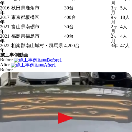
年
月
2016
秋田県鹿角市
30台
3ヶ
5人
年
月
2017
東京都板橋区
400台
9ヶ
18人
年
月
2021
富山県南砺市
30台
2ヶ
4人
年
月
2021
福島県福島市
40台
2ヶ
4人
年
月
2022
相楽郡南山城村・群馬県
4,200台
3年
47人
年
施工事例動画
Before
After
Before