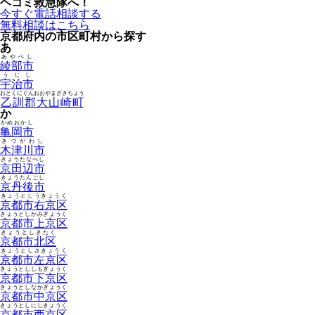
ヘコミ救急隊へ！
今すぐ電話相談する
無料相談はこちら
京都府内の市区町村から探す
あ
あやべし
綾部市
うじし
宇治市
おとくにぐんおおやまざきちょう
乙訓郡大山崎町
か
かめおかし
亀岡市
きづがわし
木津川市
きょうたなべし
京田辺市
きょうたんごし
京丹後市
きょうとしうきょうく
京都市右京区
きょうとしかみぎょうく
京都市上京区
きょうとしきたく
京都市北区
きょうとしさきょうく
京都市左京区
きょうとししもぎょうく
京都市下京区
きょうとしなかぎょうく
京都市中京区
きょうとしにしきょうく
京都市西京区