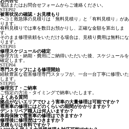
お問合せ
電話またはお問合せフォームからご連絡ください。
STEP
02
被害状況の確認・お見積もり
ヘコミ救急隊の見積りは「無料見積り」と「有料見積り」があ
ります。
有料見積りでは車を数日お預かりし、正確な金額を算出しま
す。
そのまま修理依頼をいただける場合は、見積り費用は無料にな
ります。
STEP
03
修理スケジュールの確定
修理方法・納期・費用にご納得いただいた後、スケジュールを
確定します。
STEP
04
専門スタッフによる修理開始
経験豊富な雹害修理専門スタッフが、一台一台丁寧に修理いた
します。
STEP
05
修理完了・ご納車
ご指定の方法・タイミングで納車いたします。
よくある質問
拠点がないエリアでひょう害車の大量修理は可能ですか？
雹害車の修理にはどのくらいの期間がかかりますか？
デントリペア職人は何人いますか？
車両保険で雹害車の修理はできますか？
修理後に修理歴はつきますか？
見積もりは有料ですか？