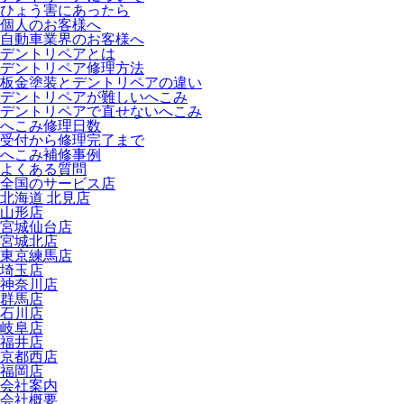
ひょう害にあったら
個人のお客様へ
自動車業界のお客様へ
デントリペアとは
デントリペア修理方法
板金塗装とデントリペアの違い
デントリペアが難しいへこみ
デントリペアで直せないへこみ
へこみ修理日数
受付から修理完了まで
へこみ補修事例
よくある質問
全国のサービス店
北海道 北見店
山形店
宮城仙台店
宮城北店
東京練馬店
埼玉店
神奈川店
群馬店
石川店
岐阜店
福井店
京都西店
福岡店
会社案内
会社概要