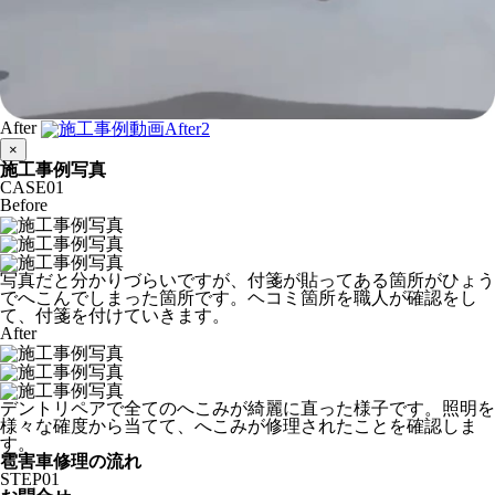
After
×
施工事例写真
CASE
01
Before
写真だと分かりづらいですが、付箋が貼ってある箇所がひょう
でへこんでしまった箇所です。ヘコミ箇所を職人が確認をし
て、付箋を付けていきます。
After
デントリペアで全てのへこみが綺麗に直った様子です。照明を
様々な確度から当てて、へこみが修理されたことを確認しま
す。
雹害車修理の流れ
STEP
01