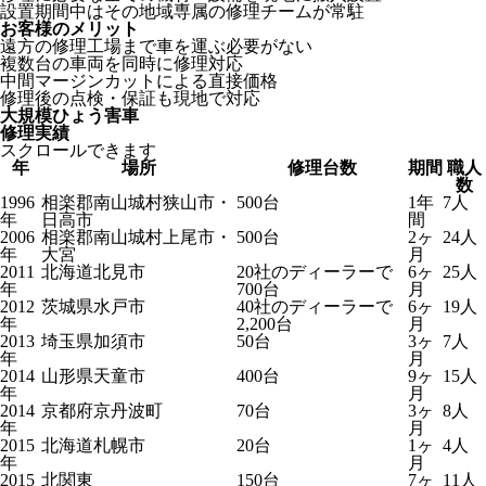
設置期間中はその地域専属の修理チームが常駐
お客様のメリット
遠方の修理工場まで車を運ぶ必要がない
複数台の車両を同時に修理対応
中間マージンカットによる直接価格
修理後の点検・保証も現地で対応
大規模ひょう害車
修理実績
スクロールできます
年
場所
修理台数
期間
職人
数
1996
相楽郡南山城村狭山市・
500台
1年
7人
年
日高市
間
2006
相楽郡南山城村上尾市・
500台
2ヶ
24人
年
大宮
月
2011
北海道北見市
20社のディーラーで
6ヶ
25人
年
700台
月
2012
茨城県水戸市
40社のディーラーで
6ヶ
19人
年
2,200台
月
2013
埼玉県加須市
50台
3ヶ
7人
年
月
2014
山形県天童市
400台
9ヶ
15人
年
月
2014
京都府京丹波町
70台
3ヶ
8人
年
月
2015
北海道札幌市
20台
1ヶ
4人
年
月
2015
北関東
150台
7ヶ
11人