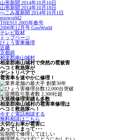
山形新聞 2014年10月16日
山形新聞 2014年10月18日
へこみ屋新聞 2014年10月1日
gooworld2
THE911 2005年春号
2006年12月号 GooWorld
テレビ取材
トップページ
ひょう害車修理
近畿
京都府
相楽郡南山城村
相楽郡南山城村で突然の
雹被害
ヘコミ救急隊が
デントリペアで
雹害車を速やかに修理！
大規模修理実績も多数
相楽郡南山城村の雹害車修理は
ヘコミ救急隊へ！
今すぐ電話相談する
無料相談はこちら
大切なお車が雹害に
あってしまって･･･
短期間で修理してほしい
修理歴をつけずにどうにかしたい