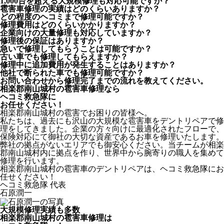
1,000台を超える大規模修理も対応可能ですか？
雹害車修理の実績はどのくらいありますか？
どの程度のヘコミまで修理可能ですか？
修理費用はどのくらいかかりますか？
企業向けの大量修理も対応していますか？
修理後の保証はありますか？
急いで修理してもらうことは可能ですか？
古い車でも修理してもらえますか？
修理中に追加費用が発生することはありますか？
他社で断られた車でも修理可能ですか？
お問い合わせから修理完了までの流れを教えてください。
相楽郡南山城村の雹害車修理なら
ヘコミ救急隊
に
お任せください！
相楽郡南山城村の雹害でお困りの皆様へ。
私たちは、過去にも沢山の大規模な雹害車をデントリペアで修
理をしてきました。企業の方々向けに最適化されたフローで、
保険対応にて御社の大切な資産であるお車を修理いたします。
弊社の拠点がないエリアでも御安心ください。当チームが相楽
郡南山城村内に拠点を作り、世界中から腕寄りの職人を集めて
修理を行います。
相楽郡南山城村の雹害車のデントリペアは、ヘコミ救急隊にお
任せください！
ヘコミ救急隊 代表
石原潤一
大規模修理実績も多数
相楽郡南山城村の雹害車修理は