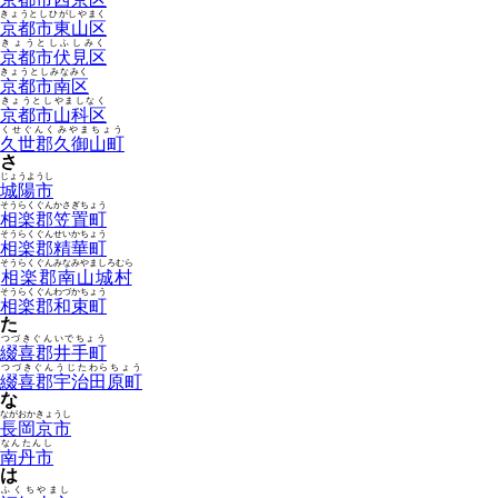
きょうとしひがしやまく
京都市東山区
きょうとしふしみく
京都市伏見区
きょうとしみなみく
京都市南区
きょうとしやましなく
京都市山科区
くせぐんくみやまちょう
久世郡久御山町
さ
じょうようし
城陽市
そうらくぐんかさぎちょう
相楽郡笠置町
そうらくぐんせいかちょう
相楽郡精華町
そうらくぐんみなみやましろむら
相楽郡南山城村
そうらくぐんわづかちょう
相楽郡和束町
た
つづきぐんいでちょう
綴喜郡井手町
つづきぐんうじたわらちょう
綴喜郡宇治田原町
な
ながおかきょうし
長岡京市
なんたんし
南丹市
は
ふくちやまし