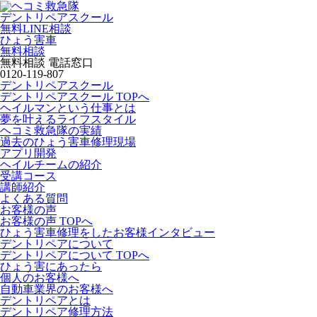
デントリペアスクール
無料LINE相談
ひょう害車
無料相談
無料相談 電話窓口
0120-119-807
デントリペアスクール
デントリペアスクール TOPへ
ヘイルマンという仕事とは
夢を叶えるライフスタイル
ヘコミ救急隊の実績
過去のひょう害車修理現場
アプリ開発
ヘイルチームの紹介
受講コース
講師紹介
よくある質問
お客様の声
お客様の声 TOPへ
ひょう害車修理をしたお客様インタビュー
デントリペアについて
デントリペアについて TOPへ
ひょう害にあったら
個人のお客様へ
自動車業界のお客様へ
デントリペアとは
デントリペア修理方法