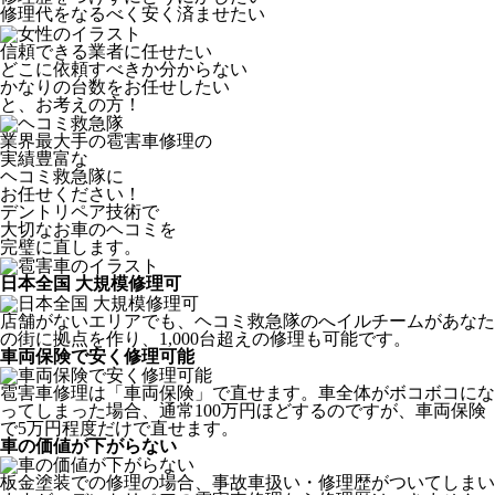
修理代をなるべく安く済ませたい
信頼できる業者に任せたい
どこに依頼すべきか分からない
かなりの台数をお任せしたい
と、お考えの方！
業界最大手の雹害車修理の
実績豊富な
ヘコミ救急隊
に
お任せください！
デントリペア技術で
大切なお車のヘコミを
完璧に直します。
日本全国 大規模修理可
店舗がないエリアでも、ヘコミ救急隊のへイルチームがあなた
の街に拠点を作り、1,000台超えの修理も可能です。
車両保険で安く修理可能
雹害車修理は「車両保険」で直せます。車全体がボコボコにな
ってしまった場合、通常100万円ほどするのですが、車両保険
で5万円程度だけで直せます。
車の価値が下がらない
板金塗装での修理の場合、事故車扱い・修理歴がついてしまい