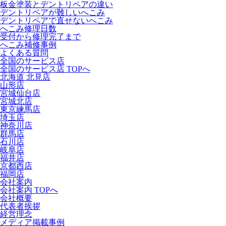
板金塗装とデントリペアの違い
デントリペアが難しいへこみ
デントリペアで直せないへこみ
へこみ修理日数
受付から修理完了まで
へこみ補修事例
よくある質問
全国のサービス店
全国のサービス店 TOPへ
北海道 北見店
山形店
宮城仙台店
宮城北店
東京練馬店
埼玉店
神奈川店
群馬店
石川店
岐阜店
福井店
京都西店
福岡店
会社案内
会社案内 TOPへ
会社概要
代表者挨拶
経営理念
メディア掲載事例