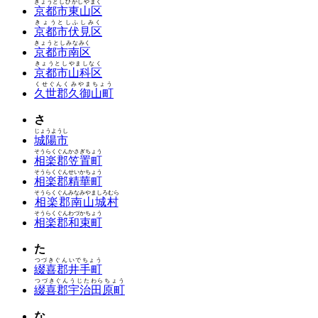
きょうとしひがしやまく
京都市東山区
きょうとしふしみく
京都市伏見区
きょうとしみなみく
京都市南区
きょうとしやましなく
京都市山科区
くせぐんくみやまちょう
久世郡久御山町
さ
じょうようし
城陽市
そうらくぐんかさぎちょう
相楽郡笠置町
そうらくぐんせいかちょう
相楽郡精華町
そうらくぐんみなみやましろむら
相楽郡南山城村
そうらくぐんわづかちょう
相楽郡和束町
た
つづきぐんいでちょう
綴喜郡井手町
つづきぐんうじたわらちょう
綴喜郡宇治田原町
な