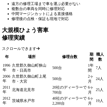
遠方の修理工場まで車を運ぶ必要がない
複数台の車両を同時に修理対応
中間マージンカットによる直接価格
修理後の点検・保証も現地で対応
大規模ひょう害車
修理実績
スクロールできます
期
職人
年
場所
修理台数
間
数
1996
久世郡久御山町狭山
1年
500台
7人
年
市・日高市
間
2006
久世郡久御山町上尾
2ヶ
500台
24人
年
市・大宮
月
2011
20社のディーラーで
6ヶ
北海道北見市
25人
年
700台
月
2012
40社のディーラーで
6ヶ
茨城県水戸市
19人
年
2,200台
月