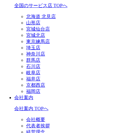
全国のサービス店 TOPへ
北海道 北見店
山形店
宮城仙台店
宮城北店
東京練馬店
埼玉店
神奈川店
群馬店
石川店
岐阜店
福井店
京都西店
福岡店
会社案内
会社案内 TOPへ
会社概要
代表者挨拶
経営理念