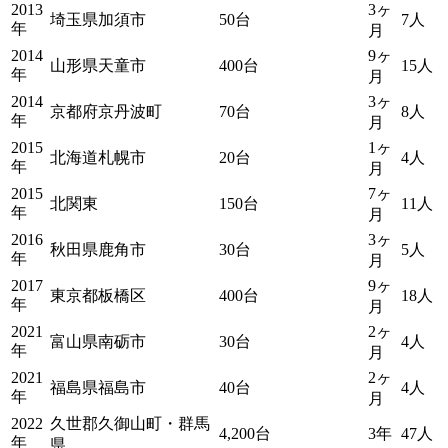
2013
3ヶ
埼玉県加須市
50台
7人
年
月
2014
9ヶ
山形県天童市
400台
15人
年
月
2014
3ヶ
京都府京丹波町
70台
8人
年
月
2015
1ヶ
北海道札幌市
20台
4人
年
月
2015
7ヶ
北関東
150台
11人
年
月
2016
3ヶ
秋田県鹿角市
30台
5人
年
月
2017
9ヶ
東京都板橋区
400台
18人
年
月
2021
2ヶ
富山県南砺市
30台
4人
年
月
2021
2ヶ
福島県福島市
40台
4人
年
月
2022
久世郡久御山町・群馬
4,200台
3年
47人
年
県