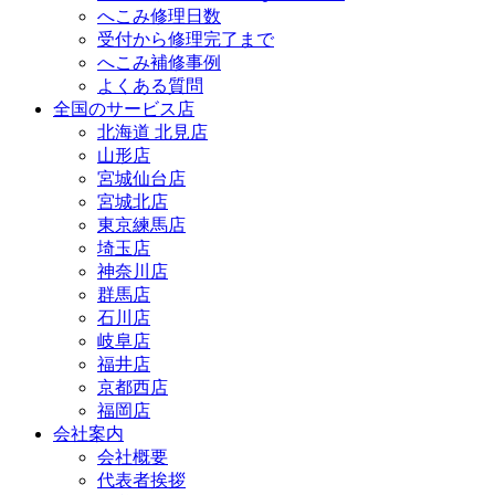
へこみ修理日数
受付から修理完了まで
へこみ補修事例
よくある質問
全国のサービス店
北海道 北見店
山形店
宮城仙台店
宮城北店
東京練馬店
埼玉店
神奈川店
群馬店
石川店
岐阜店
福井店
京都西店
福岡店
会社案内
会社概要
代表者挨拶