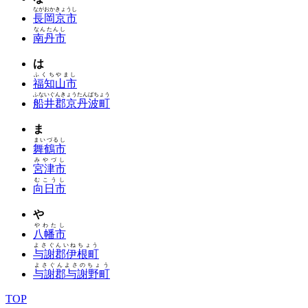
ながおかきょうし
長岡京市
なんたんし
南丹市
は
ふくちやまし
福知山市
ふないぐんきょうたんばちょう
船井郡京丹波町
ま
まいづるし
舞鶴市
みやづし
宮津市
むこうし
向日市
や
やわたし
八幡市
よさぐんいねちょう
与謝郡伊根町
よさぐんよさのちょう
与謝郡与謝野町
TOP