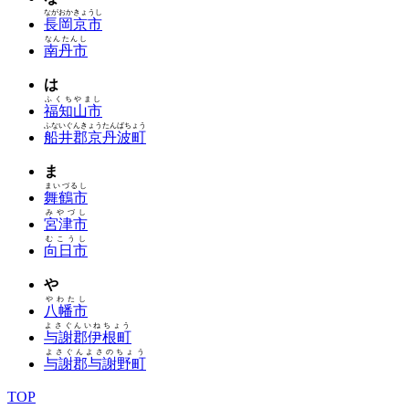
ながおかきょうし
長岡京市
なんたんし
南丹市
は
ふくちやまし
福知山市
ふないぐんきょうたんばちょう
船井郡京丹波町
ま
まいづるし
舞鶴市
みやづし
宮津市
むこうし
向日市
や
やわたし
八幡市
よさぐんいねちょう
与謝郡伊根町
よさぐんよさのちょう
与謝郡与謝野町
TOP