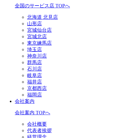
全国のサービス店 TOPへ
北海道 北見店
山形店
宮城仙台店
宮城北店
東京練馬店
埼玉店
神奈川店
群馬店
石川店
岐阜店
福井店
京都西店
福岡店
会社案内
会社案内 TOPへ
会社概要
代表者挨拶
経営理念