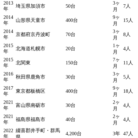
2013
3ヶ
埼玉県加須市
50台
7人
年
月
2014
9ヶ
山形県天童市
400台
15人
年
月
2014
3ヶ
京都府京丹波町
70台
8人
年
月
2015
1ヶ
北海道札幌市
20台
4人
年
月
2015
7ヶ
北関東
150台
11人
年
月
2016
3ヶ
秋田県鹿角市
30台
5人
年
月
2017
9ヶ
東京都板橋区
400台
18人
年
月
2021
2ヶ
富山県南砺市
30台
4人
年
月
2021
2ヶ
福島県福島市
40台
4人
年
月
2022
綴喜郡井手町・群馬
4,200台
3年
47人
年
県