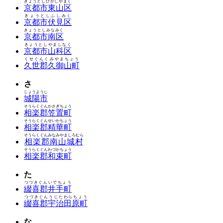
きょうとしひがしやまく
京都市東山区
きょうとしふしみく
京都市伏見区
きょうとしみなみく
京都市南区
きょうとしやましなく
京都市山科区
くせぐんくみやまちょう
久世郡久御山町
さ
じょうようし
城陽市
そうらくぐんかさぎちょう
相楽郡笠置町
そうらくぐんせいかちょう
相楽郡精華町
そうらくぐんみなみやましろむら
相楽郡南山城村
そうらくぐんわづかちょう
相楽郡和束町
た
つづきぐんいでちょう
綴喜郡井手町
つづきぐんうじたわらちょう
綴喜郡宇治田原町
な