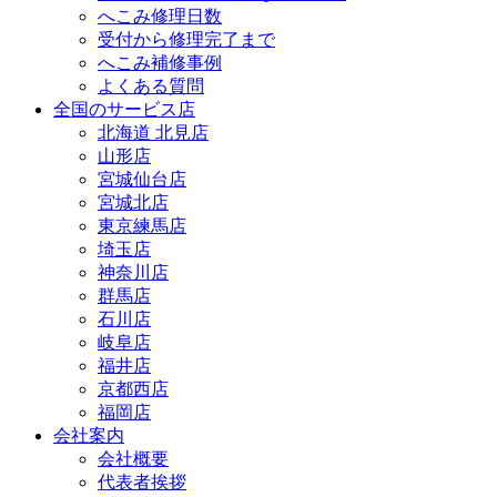
へこみ修理日数
受付から修理完了まで
へこみ補修事例
よくある質問
全国のサービス店
北海道 北見店
山形店
宮城仙台店
宮城北店
東京練馬店
埼玉店
神奈川店
群馬店
石川店
岐阜店
福井店
京都西店
福岡店
会社案内
会社概要
代表者挨拶