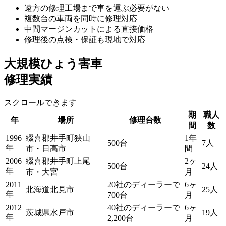
遠方の修理工場まで車を運ぶ必要がない
複数台の車両を同時に修理対応
中間マージンカットによる直接価格
修理後の点検・保証も現地で対応
大規模ひょう害車
修理実績
スクロールできます
期
職人
年
場所
修理台数
間
数
1996
綴喜郡井手町狭山
1年
500台
7人
年
市・日高市
間
2006
綴喜郡井手町上尾
2ヶ
500台
24人
年
市・大宮
月
2011
20社のディーラーで
6ヶ
北海道北見市
25人
年
700台
月
2012
40社のディーラーで
6ヶ
茨城県水戸市
19人
年
2,200台
月