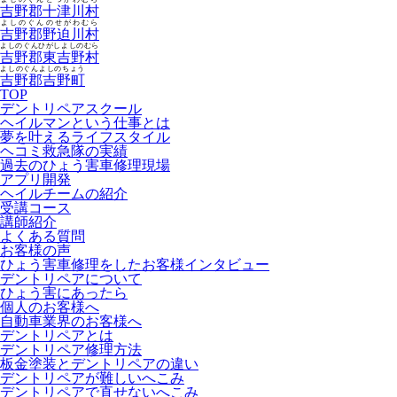
吉野郡十津川村
よしのぐんのせがわむら
吉野郡野迫川村
よしのぐんひがしよしのむら
吉野郡東吉野村
よしのぐんよしのちょう
吉野郡吉野町
TOP
デントリペアスクール
ヘイルマンという仕事とは
夢を叶えるライフスタイル
ヘコミ救急隊の実績
過去のひょう害車修理現場
アプリ開発
ヘイルチームの紹介
受講コース
講師紹介
よくある質問
お客様の声
ひょう害車修理をしたお客様インタビュー
デントリペアについて
ひょう害にあったら
個人のお客様へ
自動車業界のお客様へ
デントリペアとは
デントリペア修理方法
板金塗装とデントリペアの違い
デントリペアが難しいへこみ
デントリペアで直せないへこみ