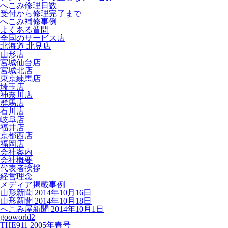
へこみ修理日数
受付から修理完了まで
へこみ補修事例
よくある質問
全国のサービス店
北海道 北見店
山形店
宮城仙台店
宮城北店
東京練馬店
埼玉店
神奈川店
群馬店
石川店
岐阜店
福井店
京都西店
福岡店
会社案内
会社概要
代表者挨拶
経営理念
メディア掲載事例
山形新聞 2014年10月16日
山形新聞 2014年10月18日
へこみ屋新聞 2014年10月1日
gooworld2
THE911 2005年春号