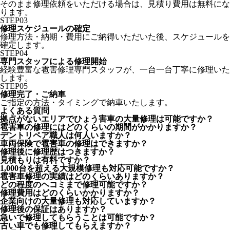
そのまま修理依頼をいただける場合は、見積り費用は無料にな
ります。
STEP
03
修理スケジュールの確定
修理方法・納期・費用にご納得いただいた後、スケジュールを
確定します。
STEP
04
専門スタッフによる修理開始
経験豊富な雹害修理専門スタッフが、一台一台丁寧に修理いた
します。
STEP
05
修理完了・ご納車
ご指定の方法・タイミングで納車いたします。
よくある質問
拠点がないエリアでひょう害車の大量修理は可能ですか？
雹害車の修理にはどのくらいの期間がかかりますか？
デントリペア職人は何人いますか？
車両保険で雹害車の修理はできますか？
修理後に修理歴はつきますか？
見積もりは有料ですか？
1,000台を超える大規模修理も対応可能ですか？
雹害車修理の実績はどのくらいありますか？
どの程度のヘコミまで修理可能ですか？
修理費用はどのくらいかかりますか？
企業向けの大量修理も対応していますか？
修理後の保証はありますか？
急いで修理してもらうことは可能ですか？
古い車でも修理してもらえますか？