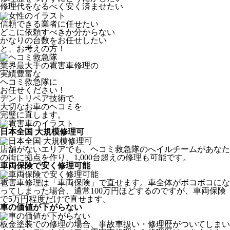
修理代をなるべく安く済ませたい
信頼できる業者に任せたい
どこに依頼すべきか分からない
かなりの台数をお任せしたい
と、お考えの方！
業界最大手の雹害車修理の
実績豊富な
ヘコミ救急隊
に
お任せください！
デントリペア技術で
大切なお車のヘコミを
完璧に直します。
日本全国 大規模修理可
店舗がないエリアでも、ヘコミ救急隊のへイルチームがあなた
の街に拠点を作り、1,000台超えの修理も可能です。
車両保険で安く修理可能
雹害車修理は「車両保険」で直せます。車全体がボコボコにな
ってしまった場合、通常100万円ほどするのですが、車両保険
で5万円程度だけで直せます。
車の価値が下がらない
板金塗装での修理の場合、事故車扱い・修理歴がついてしまい