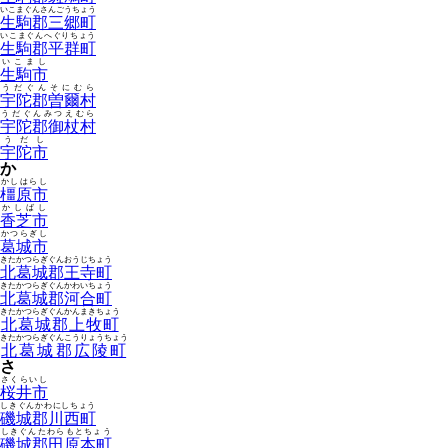
いこまぐんさんごうちょう
生駒郡三郷町
いこまぐんへぐりちょう
生駒郡平群町
いこまし
生駒市
うだぐんそにむら
宇陀郡曽爾村
うだぐんみつえむら
宇陀郡御杖村
うだし
宇陀市
か
かしはらし
橿原市
かしばし
香芝市
かつらぎし
葛城市
きたかつらぎぐんおうじちょう
北葛城郡王寺町
きたかつらぎぐんかわいちょう
北葛城郡河合町
きたかつらぎぐんかんまきちょう
北葛城郡上牧町
きたかつらぎぐんこうりょうちょう
北葛城郡広陵町
さ
さくらいし
桜井市
しきぐんかわにしちょう
磯城郡川西町
しきぐんたわらもとちょう
磯城郡田原本町