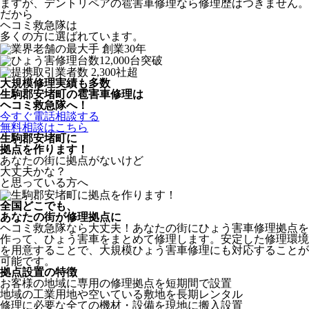
ますが、デントリペアの雹害車修理なら修理歴はつきません。
だから
ヘコミ救急隊は
多くの方に選ばれています。
大規模修理実績も多数
生駒郡安堵町の雹害車修理は
ヘコミ救急隊へ！
今すぐ電話相談する
無料相談はこちら
生駒郡安堵町
に
拠点を作ります！
あなたの街に拠点がないけど
大丈夫かな？
と思っている方へ
全国どこでも、
あなたの街が修理拠点に
ヘコミ救急隊なら大丈夫！あなたの街にひょう害車修理拠点を
作って、ひょう害車をまとめて修理します。安定した修理環境
を用意することで、大規模ひょう害車修理にも対応することが
可能です。
拠点設置の特徴
お客様の地域に専用の修理拠点を短期間で設置
地域の工業用地や空いている敷地を長期レンタル
修理に必要な全ての機材・設備を現地に搬入設置