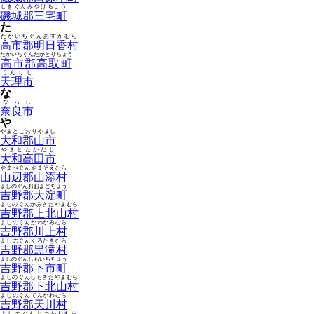
しきぐんみやけちょう
磯城郡三宅町
た
たかいちぐんあすかむら
高市郡明日香村
たかいちぐんたかとりちょう
高市郡高取町
てんりし
天理市
な
ならし
奈良市
や
やまとこおりやまし
大和郡山市
やまとたかだし
大和高田市
やまべぐんやまぞえむら
山辺郡山添村
よしのぐんおおよどちょう
吉野郡大淀町
よしのぐんかみきたやまむら
吉野郡上北山村
よしのぐんかわかみむら
吉野郡川上村
よしのぐんくろたきむら
吉野郡黒滝村
よしのぐんしもいちちょう
吉野郡下市町
よしのぐんしもきたやまむら
吉野郡下北山村
よしのぐんてんかわむら
吉野郡天川村
よしのぐんとつかわむら