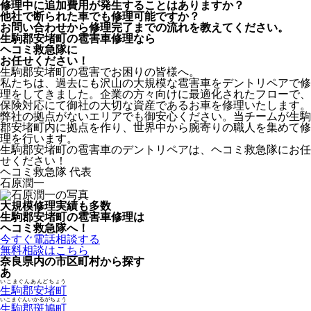
修理中に追加費用が発生することはありますか？
他社で断られた車でも修理可能ですか？
お問い合わせから修理完了までの流れを教えてください。
生駒郡安堵町の雹害車修理なら
ヘコミ救急隊
に
お任せください！
生駒郡安堵町の雹害でお困りの皆様へ。
私たちは、過去にも沢山の大規模な雹害車をデントリペアで修
理をしてきました。企業の方々向けに最適化されたフローで、
保険対応にて御社の大切な資産であるお車を修理いたします。
弊社の拠点がないエリアでも御安心ください。当チームが生駒
郡安堵町内に拠点を作り、世界中から腕寄りの職人を集めて修
理を行います。
生駒郡安堵町の雹害車のデントリペアは、ヘコミ救急隊にお任
せください！
ヘコミ救急隊 代表
石原潤一
大規模修理実績も多数
生駒郡安堵町の雹害車修理は
ヘコミ救急隊へ！
今すぐ電話相談する
無料相談はこちら
奈良県内の市区町村から探す
あ
いこまぐんあんどちょう
生駒郡安堵町
いこまぐんいかるがちょう
生駒郡斑鳩町