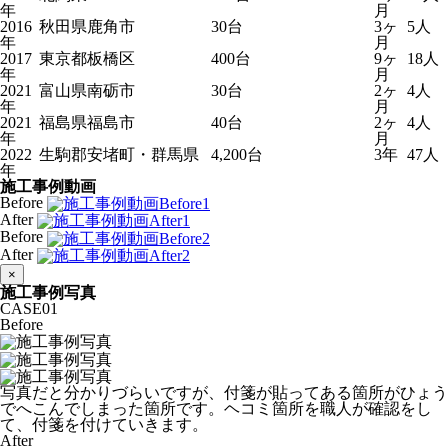
年
月
2016
秋田県鹿角市
30台
3ヶ
5人
年
月
2017
東京都板橋区
400台
9ヶ
18人
年
月
2021
富山県南砺市
30台
2ヶ
4人
年
月
2021
福島県福島市
40台
2ヶ
4人
年
月
2022
生駒郡安堵町・群馬県
4,200台
3年
47人
年
施工事例動画
Before
After
Before
After
×
施工事例写真
CASE
01
Before
写真だと分かりづらいですが、付箋が貼ってある箇所がひょう
でへこんでしまった箇所です。ヘコミ箇所を職人が確認をし
て、付箋を付けていきます。
After