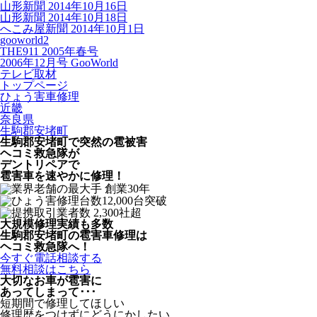
山形新聞 2014年10月16日
山形新聞 2014年10月18日
へこみ屋新聞 2014年10月1日
gooworld2
THE911 2005年春号
2006年12月号 GooWorld
テレビ取材
トップページ
ひょう害車修理
近畿
奈良県
生駒郡安堵町
生駒郡安堵町で突然の
雹被害
ヘコミ救急隊が
デントリペアで
雹害車を速やかに修理！
大規模修理実績も多数
生駒郡安堵町の雹害車修理は
ヘコミ救急隊へ！
今すぐ電話相談する
無料相談はこちら
大切なお車が雹害に
あってしまって･･･
短期間で修理してほしい
修理歴をつけずにどうにかしたい