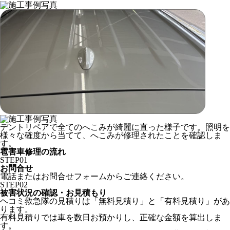
デントリペアで全てのへこみが綺麗に直った様子です。照明を
様々な確度から当てて、へこみが修理されたことを確認しま
す。
雹害車修理の流れ
STEP
01
お問合せ
電話またはお問合せフォームからご連絡ください。
STEP
02
被害状況の確認・お見積もり
ヘコミ救急隊の見積りは「無料見積り」と「有料見積り」があ
ります。
有料見積りでは車を数日お預かりし、正確な金額を算出しま
す。