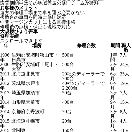
設置期間中はその地域専属の修理チームが常駐
お客様のメリット
遠方の修理工場まで車を運ぶ必要がない
複数台の車両を同時に修理対応
中間マージンカットによる直接価格
修理後の点検・保証も現地で対応
大規模ひょう害車
修理実績
スクロールできます
年
場所
修理台数
期間
職人
数
1996
生駒郡安堵町狭山市・
500台
1年
7人
年
日高市
間
2006
生駒郡安堵町上尾市・
500台
2ヶ
24人
年
大宮
月
2011
北海道北見市
20社のディーラーで
6ヶ
25人
年
700台
月
2012
茨城県水戸市
40社のディーラーで
6ヶ
19人
年
2,200台
月
2013
埼玉県加須市
50台
3ヶ
7人
年
月
2014
山形県天童市
400台
9ヶ
15人
年
月
2014
京都府京丹波町
70台
3ヶ
8人
年
月
2015
北海道札幌市
20台
1ヶ
4人
年
月
2015
北関東
150台
7ヶ
11人