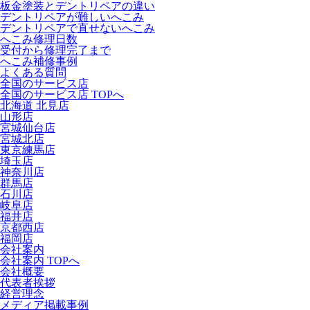
板金塗装とデントリペアの違い
デントリペアが難しいへこみ
デントリペアで直せないへこみ
へこみ修理日数
受付から修理完了まで
へこみ補修事例
よくある質問
全国のサービス店
全国のサービス店 TOPへ
北海道 北見店
山形店
宮城仙台店
宮城北店
東京練馬店
埼玉店
神奈川店
群馬店
石川店
岐阜店
福井店
京都西店
福岡店
会社案内
会社案内 TOPへ
会社概要
代表者挨拶
経営理念
メディア掲載事例