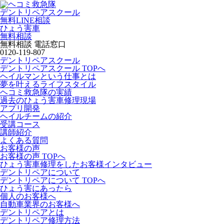
デントリペアスクール
無料LINE相談
ひょう害車
無料相談
無料相談 電話窓口
0120-119-807
デントリペアスクール
デントリペアスクール TOPへ
ヘイルマンという仕事とは
夢を叶えるライフスタイル
ヘコミ救急隊の実績
過去のひょう害車修理現場
アプリ開発
ヘイルチームの紹介
受講コース
講師紹介
よくある質問
お客様の声
お客様の声 TOPへ
ひょう害車修理をしたお客様インタビュー
デントリペアについて
デントリペアについて TOPへ
ひょう害にあったら
個人のお客様へ
自動車業界のお客様へ
デントリペアとは
デントリペア修理方法