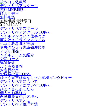
デントリペアスクール
無料LINE相談
ひょう害車
無料相談
無料相談 電話窓口
0120-119-807
デントリペアスクール
デントリペアスクール TOPへ
ヘイルマンという仕事とは
夢を叶えるライフスタイル
ヘコミ救急隊の実績
過去のひょう害車修理現場
アプリ開発
ヘイルチームの紹介
受講コース
講師紹介
よくある質問
お客様の声
お客様の声 TOPへ
ひょう害車修理をしたお客様インタビュー
デントリペアについて
デントリペアについて TOPへ
ひょう害にあったら
個人のお客様へ
自動車業界のお客様へ
デントリペアとは
デントリペア修理方法