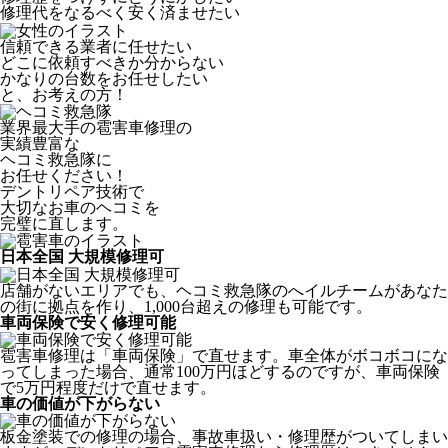
修理代をなるべく安く済ませたい
信頼できる業者に任せたい
どこに依頼すべきか分からない
かなりの台数をお任せしたい
と、お考えの方！
業界最大手の雹害車修理の
実績豊富な
ヘコミ救急隊
に
お任せください！
デントリペア技術で
大切なお車のヘコミを
完璧に直します。
日本全国 大規模修理可
店舗がないエリアでも、ヘコミ救急隊のへイルチームがあなた
の街に拠点を作り、1,000台超えの修理も可能です。
車両保険で安く修理可能
雹害車修理は「車両保険」で直せます。車全体がボコボコにな
ってしまった場合、通常100万円ほどするのですが、車両保険
で5万円程度だけで直せます。
車の価値が下がらない
板金塗装での修理の場合、事故車扱い・修理歴がついてしまい