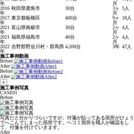
年
月
2016
秋田県鹿角市
30台
3ヶ
5人
年
月
2017
東京都板橋区
400台
9ヶ
18人
年
月
2021
富山県南砺市
30台
2ヶ
4人
年
月
2021
福島県福島市
40台
2ヶ
4人
年
月
2022
吉野郡野迫川村・群馬県
4,200台
3年
47人
年
施工事例動画
Before
After
Before
After
×
施工事例写真
CASE
01
Before
写真だと分かりづらいですが、付箋が貼ってある箇所がひょう
でへこんでしまった箇所です。ヘコミ箇所を職人が確認をし
て、付箋を付けていきます。
After