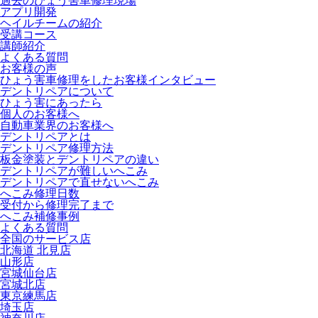
過去のひょう害車修理現場
アプリ開発
ヘイルチームの紹介
受講コース
講師紹介
よくある質問
お客様の声
ひょう害車修理をしたお客様インタビュー
デントリペアについて
ひょう害にあったら
個人のお客様へ
自動車業界のお客様へ
デントリペアとは
デントリペア修理方法
板金塗装とデントリペアの違い
デントリペアが難しいへこみ
デントリペアで直せないへこみ
へこみ修理日数
受付から修理完了まで
へこみ補修事例
よくある質問
全国のサービス店
北海道 北見店
山形店
宮城仙台店
宮城北店
東京練馬店
埼玉店