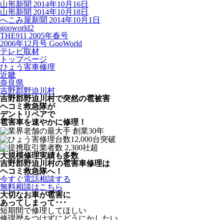
山形新聞 2014年10月16日
山形新聞 2014年10月18日
へこみ屋新聞 2014年10月1日
gooworld2
THE911 2005年春号
2006年12月号 GooWorld
テレビ取材
トップページ
ひょう害車修理
近畿
奈良県
吉野郡野迫川村
吉野郡野迫川村で突然の
雹被害
ヘコミ救急隊が
デントリペアで
雹害車を速やかに修理！
大規模修理実績も多数
吉野郡野迫川村の雹害車修理は
ヘコミ救急隊へ！
今すぐ電話相談する
無料相談はこちら
大切なお車が雹害に
あってしまって･･･
短期間で修理してほしい
修理歴をつけずにどうにかしたい