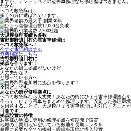
ますが、デントリペアの雹害車修理なら修理歴はつきません。
だから
ヘコミ救急隊は
多くの方に選ばれています。
大規模修理実績も多数
吉野郡野迫川村の雹害車修理は
ヘコミ救急隊へ！
今すぐ電話相談する
無料相談はこちら
吉野郡野迫川村
に
拠点を作ります！
あなたの街に拠点がないけど
大丈夫かな？
と思っている方へ
全国どこでも、
あなたの街が修理拠点に
ヘコミ救急隊なら大丈夫！あなたの街にひょう害車修理拠点を
作って、ひょう害車をまとめて修理します。安定した修理環境
を用意することで、大規模ひょう害車修理にも対応することが
可能です。
拠点設置の特徴
お客様の地域に専用の修理拠点を短期間で設置
地域の工業用地や空いている敷地を長期レンタル
修理に必要な全ての機材・設備を現地に搬入設置