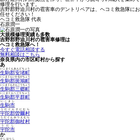
修理を行います。
吉野郡野迫川村の雹害車のデントリペアは、ヘコミ救急隊にお
任せください！
ヘコミ救急隊 代表
石原潤一
大規模修理実績も多数
吉野郡野迫川村の雹害車修理は
ヘコミ救急隊へ！
今すぐ電話相談する
無料相談はこちら
奈良県内の市区町村から探す
あ
いこまぐんあんどちょう
生駒郡安堵町
いこまぐんいかるがちょう
生駒郡斑鳩町
いこまぐんさんごうちょう
生駒郡三郷町
いこまぐんへぐりちょう
生駒郡平群町
いこまし
生駒市
うだぐんそにむら
宇陀郡曽爾村
うだぐんみつえむら
宇陀郡御杖村
うだし
宇陀市
か
かしはらし