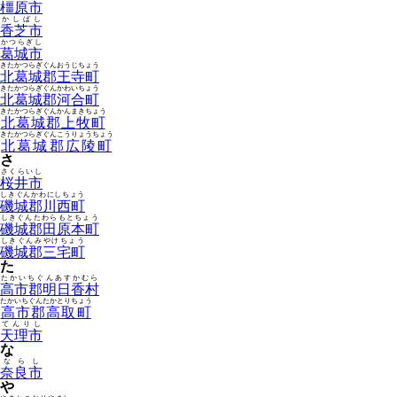
橿原市
かしばし
香芝市
かつらぎし
葛城市
きたかつらぎぐんおうじちょう
北葛城郡王寺町
きたかつらぎぐんかわいちょう
北葛城郡河合町
きたかつらぎぐんかんまきちょう
北葛城郡上牧町
きたかつらぎぐんこうりょうちょう
北葛城郡広陵町
さ
さくらいし
桜井市
しきぐんかわにしちょう
磯城郡川西町
しきぐんたわらもとちょう
磯城郡田原本町
しきぐんみやけちょう
磯城郡三宅町
た
たかいちぐんあすかむら
高市郡明日香村
たかいちぐんたかとりちょう
高市郡高取町
てんりし
天理市
な
ならし
奈良市
や