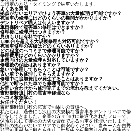
ご指定の方法・タイミングで納車いたします。
よくある質問
拠点がないエリアでひょう害車の大量修理は可能ですか？
雹害車の修理にはどのくらいの期間がかかりますか？
デントリペア職人は何人いますか？
車両保険で雹害車の修理はできますか？
修理後に修理歴はつきますか？
見積もりは有料ですか？
1,000台を超える大規模修理も対応可能ですか？
雹害車修理の実績はどのくらいありますか？
どの程度のヘコミまで修理可能ですか？
修理費用はどのくらいかかりますか？
企業向けの大量修理も対応していますか？
修理後の保証はありますか？
急いで修理してもらうことは可能ですか？
古い車でも修理してもらえますか？
修理中に追加費用が発生することはありますか？
他社で断られた車でも修理可能ですか？
お問い合わせから修理完了までの流れを教えてください。
吉野郡野迫川村の雹害車修理なら
ヘコミ救急隊
に
お任せください！
吉野郡野迫川村の雹害でお困りの皆様へ。
私たちは、過去にも沢山の大規模な雹害車をデントリペアで修
理をしてきました。企業の方々向けに最適化されたフローで、
保険対応にて御社の大切な資産であるお車を修理いたします。
弊社の拠点がないエリアでも御安心ください。当チームが吉野
郡野迫川村内に拠点を作り、世界中から腕寄りの職人を集めて