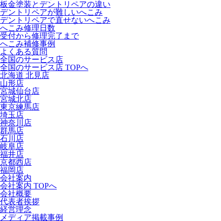
板金塗装とデントリペアの違い
デントリペアが難しいへこみ
デントリペアで直せないへこみ
へこみ修理日数
受付から修理完了まで
へこみ補修事例
よくある質問
全国のサービス店
全国のサービス店 TOPへ
北海道 北見店
山形店
宮城仙台店
宮城北店
東京練馬店
埼玉店
神奈川店
群馬店
石川店
岐阜店
福井店
京都西店
福岡店
会社案内
会社案内 TOPへ
会社概要
代表者挨拶
経営理念
メディア掲載事例