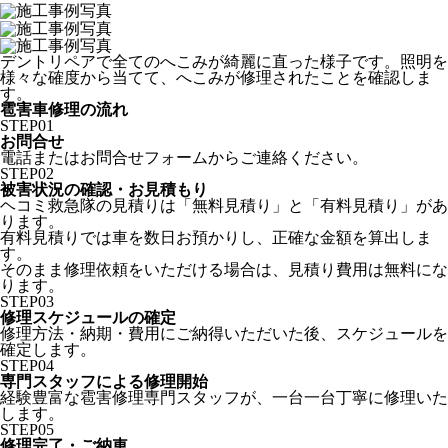
デントリペアで全てのへこみが綺麗に直った様子です。照明を
様々な確度から当てて、へこみが修理されたことを確認しま
す。
雹害車修理の流れ
STEP
01
お問合せ
電話またはお問合せフォームからご連絡ください。
STEP
02
被害状況の確認・お見積もり
ヘコミ救急隊の見積りは「無料見積り」と「有料見積り」があ
ります。
有料見積りでは車を数日お預かりし、正確な金額を算出しま
す。
そのまま修理依頼をいただける場合は、見積り費用は無料にな
ります。
STEP
03
修理スケジュールの確定
修理方法・納期・費用にご納得いただいた後、スケジュールを
確定します。
STEP
04
専門スタッフによる修理開始
経験豊富な雹害修理専門スタッフが、一台一台丁寧に修理いた
します。
STEP
05
修理完了・ご納車