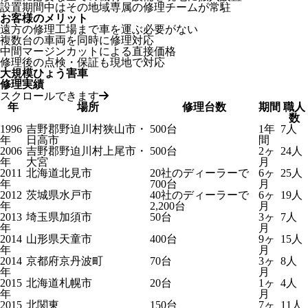
設置期間中はその地域専属の修理チームが常駐
お客様のメリット
遠方の修理工場まで車を運ぶ必要がない
複数台の車両を同時に修理対応
中間マージンカットによる直接価格
修理後の点検・保証も現地で対応
大規模ひょう害車
修理実績
スクロールできます
年
場所
修理台数
期間
職人
数
1996
吉野郡野迫川村狭山市・
500台
1年
7人
年
日高市
間
2006
吉野郡野迫川村上尾市・
500台
2ヶ
24人
年
大宮
月
2011
北海道北見市
20社のディーラーで
6ヶ
25人
年
700台
月
2012
茨城県水戸市
40社のディーラーで
6ヶ
19人
年
2,200台
月
2013
埼玉県加須市
50台
3ヶ
7人
年
月
2014
山形県天童市
400台
9ヶ
15人
年
月
2014
京都府京丹波町
70台
3ヶ
8人
年
月
2015
北海道札幌市
20台
1ヶ
4人
年
月
2015
北関東
150台
7ヶ
11人