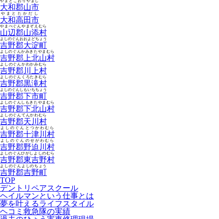
やまとこおりやまし
大和郡山市
やまとたかだし
大和高田市
やまべぐんやまぞえむら
山辺郡山添村
よしのぐんおおよどちょう
吉野郡大淀町
よしのぐんかみきたやまむら
吉野郡上北山村
よしのぐんかわかみむら
吉野郡川上村
よしのぐんくろたきむら
吉野郡黒滝村
よしのぐんしもいちちょう
吉野郡下市町
よしのぐんしもきたやまむら
吉野郡下北山村
よしのぐんてんかわむら
吉野郡天川村
よしのぐんとつかわむら
吉野郡十津川村
よしのぐんのせがわむら
吉野郡野迫川村
よしのぐんひがしよしのむら
吉野郡東吉野村
よしのぐんよしのちょう
吉野郡吉野町
TOP
デントリペアスクール
ヘイルマンという仕事とは
夢を叶えるライフスタイル
ヘコミ救急隊の実績