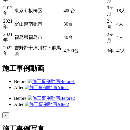
月
2017
9ヶ
東京都板橋区
400台
18人
年
月
2021
2ヶ
富山県南砺市
30台
4人
年
月
2021
2ヶ
福島県福島市
40台
4人
年
月
2022
吉野郡十津川村・群馬
4,200台
3年
47人
年
県
施工事例動画
Before
After
Before
After
×
施工事例写真