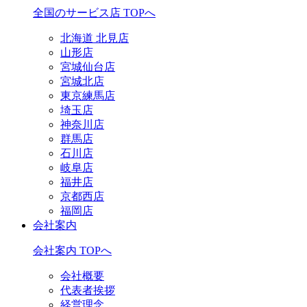
全国のサービス店 TOPへ
北海道 北見店
山形店
宮城仙台店
宮城北店
東京練馬店
埼玉店
神奈川店
群馬店
石川店
岐阜店
福井店
京都西店
福岡店
会社案内
会社案内 TOPへ
会社概要
代表者挨拶
経営理念