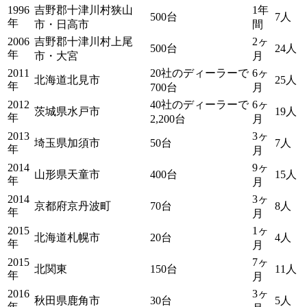
1996
吉野郡十津川村狭山
1年
500台
7人
年
市・日高市
間
2006
吉野郡十津川村上尾
2ヶ
500台
24人
年
市・大宮
月
2011
20社のディーラーで
6ヶ
北海道北見市
25人
年
700台
月
2012
40社のディーラーで
6ヶ
茨城県水戸市
19人
年
2,200台
月
2013
3ヶ
埼玉県加須市
50台
7人
年
月
2014
9ヶ
山形県天童市
400台
15人
年
月
2014
3ヶ
京都府京丹波町
70台
8人
年
月
2015
1ヶ
北海道札幌市
20台
4人
年
月
2015
7ヶ
北関東
150台
11人
年
月
2016
3ヶ
秋田県鹿角市
30台
5人
年