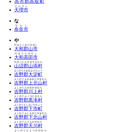
高市郡高取町
てんりし
天理市
な
ならし
奈良市
や
やまとこおりやまし
大和郡山市
やまとたかだし
大和高田市
やまべぐんやまぞえむら
山辺郡山添村
よしのぐんおおよどちょう
吉野郡大淀町
よしのぐんかみきたやまむら
吉野郡上北山村
よしのぐんかわかみむら
吉野郡川上村
よしのぐんくろたきむら
吉野郡黒滝村
よしのぐんしもいちちょう
吉野郡下市町
よしのぐんしもきたやまむら
吉野郡下北山村
よしのぐんてんかわむら
吉野郡天川村
よしのぐんとつかわむら