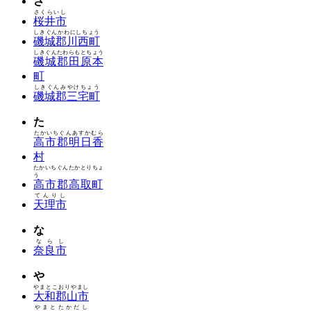
さ
さくらいし
桜井市
しきぐんかわにしちょう
磯城郡川西町
しきぐんたわらもとちょう
磯城郡田原本
町
しきぐんみやけちょう
磯城郡三宅町
た
たかいちぐんあすかむら
高市郡明日香
村
たかいちぐんたかとりちょ
う
高市郡高取町
てんりし
天理市
な
ならし
奈良市
や
やまとこおりやまし
大和郡山市
やまとたかだし