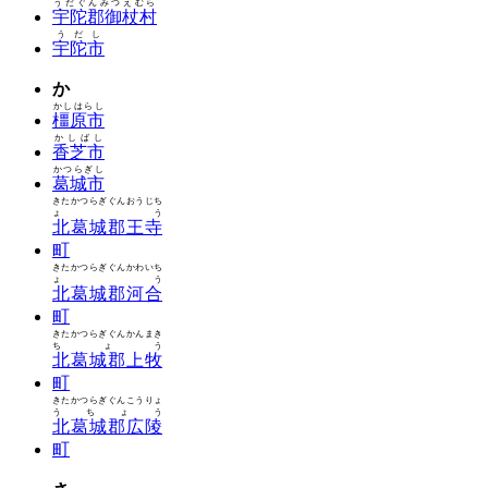
うだぐんみつえむら
宇陀郡御杖村
うだし
宇陀市
か
かしはらし
橿原市
かしばし
香芝市
かつらぎし
葛城市
きたかつらぎぐんおうじち
ょう
北葛城郡王寺
町
きたかつらぎぐんかわいち
ょう
北葛城郡河合
町
きたかつらぎぐんかんまき
ちょう
北葛城郡上牧
町
きたかつらぎぐんこうりょ
うちょう
北葛城郡広陵
町