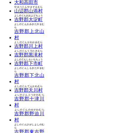
大和高田市
やまべぐんやまぞえむら
山辺郡山添村
よしのぐんおおよどちょう
吉野郡大淀町
よしのぐんかみきたやまむ
ら
吉野郡上北山
村
よしのぐんかわかみむら
吉野郡川上村
よしのぐんくろたきむら
吉野郡黒滝村
よしのぐんしもいちちょう
吉野郡下市町
よしのぐんしもきたやまむ
ら
吉野郡下北山
村
よしのぐんてんかわむら
吉野郡天川村
よしのぐんとつかわむら
吉野郡十津川
村
よしのぐんのせがわむら
吉野郡野迫川
村
よしのぐんひがしよしのむ
ら
吉野郡東吉野