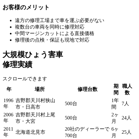
お客様のメリット
遠方の修理工場まで車を運ぶ必要がない
複数台の車両を同時に修理対応
中間マージンカットによる直接価格
修理後の点検・保証も現地で対応
大規模ひょう害車
修理実績
スクロールできます
期
職人
年
場所
修理台数
間
数
1996
吉野郡天川村狭山
1年
500台
7人
年
市・日高市
間
2006
吉野郡天川村上尾
2ヶ
500台
24人
年
市・大宮
月
2011
20社のディーラーで
6ヶ
北海道北見市
25人
年
700台
月