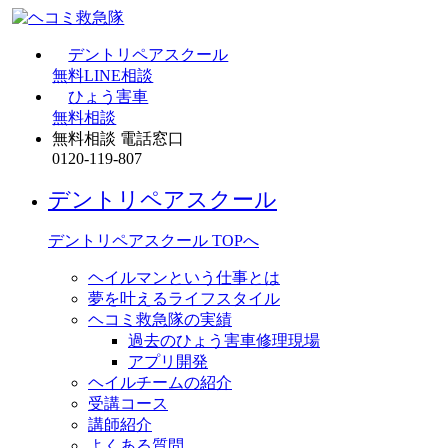
デントリペアスクール
無料LINE相談
ひょう害車
無料相談
無料相談 電話窓口
0120-119-807
デントリペアスクール
デントリペアスクール TOPへ
ヘイルマンという仕事とは
夢を叶えるライフスタイル
ヘコミ救急隊の実績
過去のひょう害車修理現場
アプリ開発
ヘイルチームの紹介
受講コース
講師紹介
よくある質問