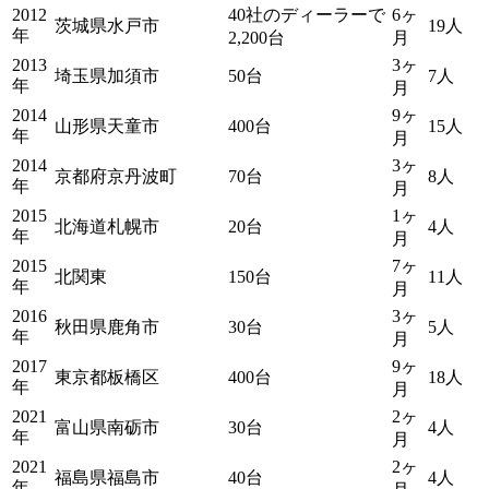
2012
40社のディーラーで
6ヶ
茨城県水戸市
19人
年
2,200台
月
2013
3ヶ
埼玉県加須市
50台
7人
年
月
2014
9ヶ
山形県天童市
400台
15人
年
月
2014
3ヶ
京都府京丹波町
70台
8人
年
月
2015
1ヶ
北海道札幌市
20台
4人
年
月
2015
7ヶ
北関東
150台
11人
年
月
2016
3ヶ
秋田県鹿角市
30台
5人
年
月
2017
9ヶ
東京都板橋区
400台
18人
年
月
2021
2ヶ
富山県南砺市
30台
4人
年
月
2021
2ヶ
福島県福島市
40台
4人
年