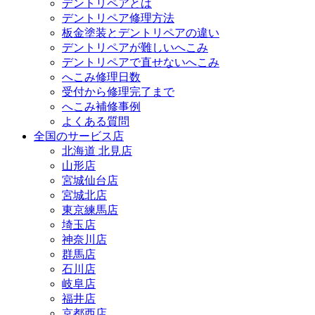
デントリペアとは
デントリペア修理方法
板金塗装とデントリペアの違い
デントリペアが難しいへこみ
デントリペアで直せないへこみ
へこみ修理日数
受付から修理完了まで
へこみ補修事例
よくある質問
全国のサービス店
北海道 北見店
山形店
宮城仙台店
宮城北店
東京練馬店
埼玉店
神奈川店
群馬店
石川店
岐阜店
福井店
京都西店