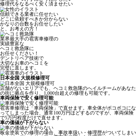
修理代をなるべく安く済ませたい
信頼できる業者に任せたい
どこに依頼すべきか分からない
かなりの台数をお任せしたい
と、お考えの方！
業界最大手の雹害車修理の
実績豊富な
ヘコミ救急隊
に
お任せください！
デントリペア技術で
大切なお車のヘコミを
完璧に直します。
日本全国 大規模修理可
店舗がないエリアでも、ヘコミ救急隊のへイルチームがあなた
の街に拠点を作り、1,000台超えの修理も可能です。
車両保険で安く修理可能
雹害車修理は「車両保険」で直せます。車全体がボコボコにな
ってしまった場合、通常100万円ほどするのですが、車両保険
で5万円程度だけで直せます。
車の価値が下がらない
板金塗装での修理の場合、事故車扱い・修理歴がついてしまい