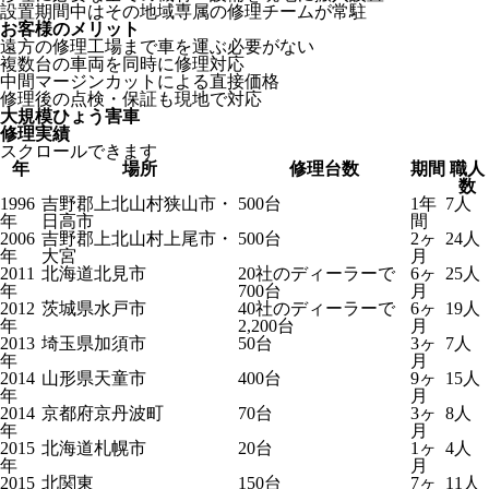
設置期間中はその地域専属の修理チームが常駐
お客様のメリット
遠方の修理工場まで車を運ぶ必要がない
複数台の車両を同時に修理対応
中間マージンカットによる直接価格
修理後の点検・保証も現地で対応
大規模ひょう害車
修理実績
スクロールできます
年
場所
修理台数
期間
職人
数
1996
吉野郡上北山村狭山市・
500台
1年
7人
年
日高市
間
2006
吉野郡上北山村上尾市・
500台
2ヶ
24人
年
大宮
月
2011
北海道北見市
20社のディーラーで
6ヶ
25人
年
700台
月
2012
茨城県水戸市
40社のディーラーで
6ヶ
19人
年
2,200台
月
2013
埼玉県加須市
50台
3ヶ
7人
年
月
2014
山形県天童市
400台
9ヶ
15人
年
月
2014
京都府京丹波町
70台
3ヶ
8人
年
月
2015
北海道札幌市
20台
1ヶ
4人
年
月
2015
北関東
150台
7ヶ
11人