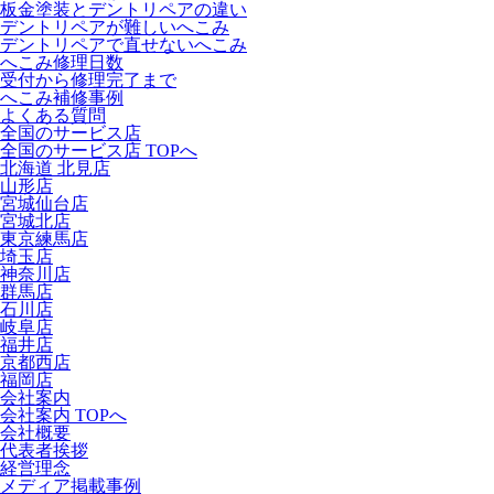
板金塗装とデントリペアの違い
デントリペアが難しいへこみ
デントリペアで直せないへこみ
へこみ修理日数
受付から修理完了まで
へこみ補修事例
よくある質問
全国のサービス店
全国のサービス店 TOPへ
北海道 北見店
山形店
宮城仙台店
宮城北店
東京練馬店
埼玉店
神奈川店
群馬店
石川店
岐阜店
福井店
京都西店
福岡店
会社案内
会社案内 TOPへ
会社概要
代表者挨拶
経営理念
メディア掲載事例