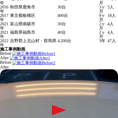
年
月
2016
秋田県鹿角市
30台
3ヶ
5人
年
月
2017
東京都板橋区
400台
9ヶ
18人
年
月
2021
富山県南砺市
30台
2ヶ
4人
年
月
2021
福島県福島市
40台
2ヶ
4人
年
月
2022
吉野郡上北山村・群馬県
4,200台
3年
47人
年
施工事例動画
Before
After
Before
After