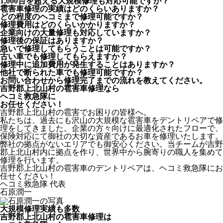
1,000台を超える大規模修理も対応可能ですか？
雹害車修理の実績はどのくらいありますか？
どの程度のヘコミまで修理可能ですか？
修理費用はどのくらいかかりますか？
企業向けの大量修理も対応していますか？
修理後の保証はありますか？
急いで修理してもらうことは可能ですか？
古い車でも修理してもらえますか？
修理中に追加費用が発生することはありますか？
他社で断られた車でも修理可能ですか？
お問い合わせから修理完了までの流れを教えてください。
吉野郡上北山村の雹害車修理なら
ヘコミ救急隊
に
お任せください！
吉野郡上北山村の雹害でお困りの皆様へ。
私たちは、過去にも沢山の大規模な雹害車をデントリペアで修
理をしてきました。企業の方々向けに最適化されたフローで、
保険対応にて御社の大切な資産であるお車を修理いたします。
弊社の拠点がないエリアでも御安心ください。当チームが吉野
郡上北山村内に拠点を作り、世界中から腕寄りの職人を集めて
修理を行います。
吉野郡上北山村の雹害車のデントリペアは、ヘコミ救急隊にお
任せください！
ヘコミ救急隊 代表
石原潤一
大規模修理実績も多数
吉野郡上北山村の雹害車修理は