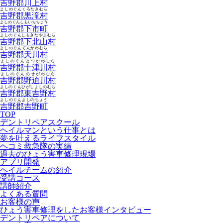
吉野郡川上村
よしのぐんくろたきむら
吉野郡黒滝村
よしのぐんしもいちちょう
吉野郡下市町
よしのぐんしもきたやまむら
吉野郡下北山村
よしのぐんてんかわむら
吉野郡天川村
よしのぐんとつかわむら
吉野郡十津川村
よしのぐんのせがわむら
吉野郡野迫川村
よしのぐんひがしよしのむら
吉野郡東吉野村
よしのぐんよしのちょう
吉野郡吉野町
TOP
デントリペアスクール
ヘイルマンという仕事とは
夢を叶えるライフスタイル
ヘコミ救急隊の実績
過去のひょう害車修理現場
アプリ開発
ヘイルチームの紹介
受講コース
講師紹介
よくある質問
お客様の声
ひょう害車修理をしたお客様インタビュー
デントリペアについて