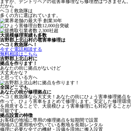
ますが、デントリペアの雹害車修理なら修理歴はつきません。
だから
ヘコミ救急隊は
多くの方に選ばれています。
大規模修理実績も多数
吉野郡上北山村の雹害車修理は
ヘコミ救急隊へ！
今すぐ電話相談する
無料相談はこちら
吉野郡上北山村
に
拠点を作ります！
あなたの街に拠点がないけど
大丈夫かな？
と思っている方へ
全国どこでも、
あなたの街が修理拠点に
ヘコミ救急隊なら大丈夫！あなたの街にひょう害車修理拠点を
作って、ひょう害車をまとめて修理します。安定した修理環境
を用意することで、大規模ひょう害車修理にも対応することが
可能です。
拠点設置の特徴
お客様の地域に専用の修理拠点を短期間で設置
地域の工業用地や空いている敷地を長期レンタル
修理に必要な全ての機材・設備を現地に搬入設置