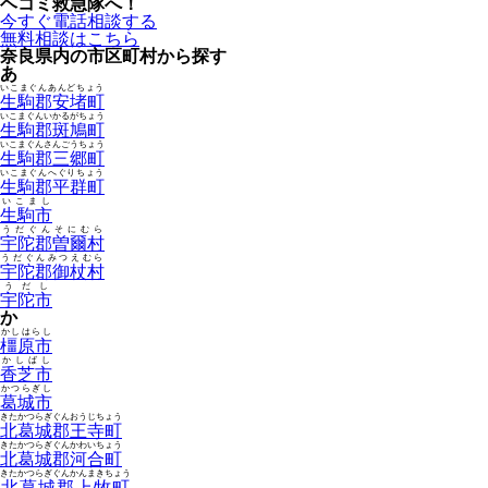
ヘコミ救急隊へ！
今すぐ電話相談する
無料相談はこちら
奈良県内の市区町村から探す
あ
いこまぐんあんどちょう
生駒郡安堵町
いこまぐんいかるがちょう
生駒郡斑鳩町
いこまぐんさんごうちょう
生駒郡三郷町
いこまぐんへぐりちょう
生駒郡平群町
いこまし
生駒市
うだぐんそにむら
宇陀郡曽爾村
うだぐんみつえむら
宇陀郡御杖村
うだし
宇陀市
か
かしはらし
橿原市
かしばし
香芝市
かつらぎし
葛城市
きたかつらぎぐんおうじちょう
北葛城郡王寺町
きたかつらぎぐんかわいちょう
北葛城郡河合町
きたかつらぎぐんかんまきちょう
北葛城郡上牧町