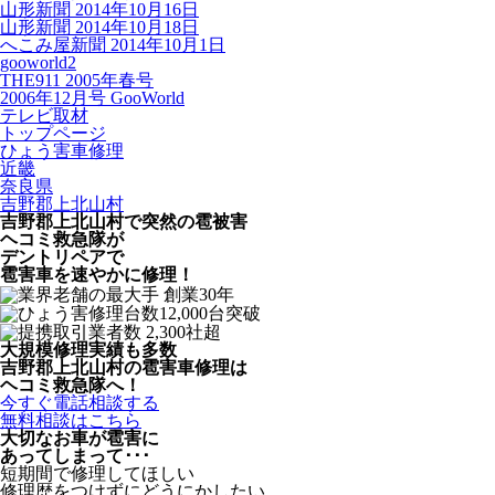
山形新聞 2014年10月16日
山形新聞 2014年10月18日
へこみ屋新聞 2014年10月1日
gooworld2
THE911 2005年春号
2006年12月号 GooWorld
テレビ取材
トップページ
ひょう害車修理
近畿
奈良県
吉野郡上北山村
吉野郡上北山村で突然の
雹被害
ヘコミ救急隊が
デントリペアで
雹害車を速やかに修理！
大規模修理実績も多数
吉野郡上北山村の雹害車修理は
ヘコミ救急隊へ！
今すぐ電話相談する
無料相談はこちら
大切なお車が雹害に
あってしまって･･･
短期間で修理してほしい
修理歴をつけずにどうにかしたい