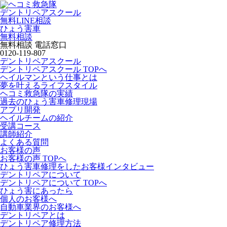
デントリペアスクール
無料LINE相談
ひょう害車
無料相談
無料相談 電話窓口
0120-119-807
デントリペアスクール
デントリペアスクール TOPへ
ヘイルマンという仕事とは
夢を叶えるライフスタイル
ヘコミ救急隊の実績
過去のひょう害車修理現場
アプリ開発
ヘイルチームの紹介
受講コース
講師紹介
よくある質問
お客様の声
お客様の声 TOPへ
ひょう害車修理をしたお客様インタビュー
デントリペアについて
デントリペアについて TOPへ
ひょう害にあったら
個人のお客様へ
自動車業界のお客様へ
デントリペアとは
デントリペア修理方法