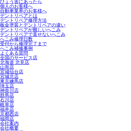
ひょう害にあったら
個人のお客様へ
自動車業界のお客様へ
デントリペアとは
デントリペア修理方法
板金塗装とデントリペアの違い
デントリペアが難しいへこみ
デントリペアで直せないへこみ
へこみ修理日数
受付から修理完了まで
へこみ補修事例
よくある質問
全国のサービス店
北海道 北見店
山形店
宮城仙台店
宮城北店
東京練馬店
埼玉店
神奈川店
群馬店
石川店
岐阜店
福井店
京都西店
福岡店
会社案内
会社概要