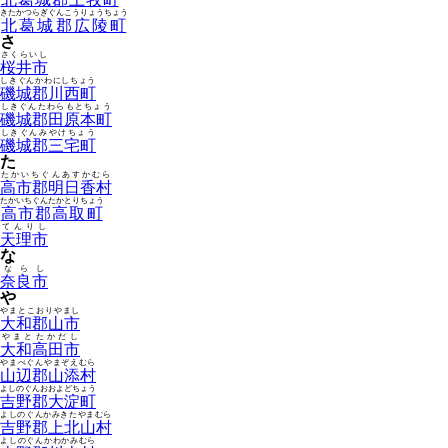
きたかつらぎぐんこうりょうちょう
北葛城郡広陵町
さ
さくらいし
桜井市
しきぐんかわにしちょう
磯城郡川西町
しきぐんたわらもとちょう
磯城郡田原本町
しきぐんみやけちょう
磯城郡三宅町
た
たかいちぐんあすかむら
高市郡明日香村
たかいちぐんたかとりちょう
高市郡高取町
てんりし
天理市
な
ならし
奈良市
や
やまとこおりやまし
大和郡山市
やまとたかだし
大和高田市
やまべぐんやまぞえむら
山辺郡山添村
よしのぐんおおよどちょう
吉野郡大淀町
よしのぐんかみきたやまむら
吉野郡上北山村
よしのぐんかわかみむら