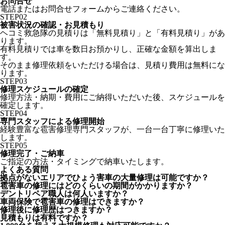
お問合せ
電話またはお問合せフォームからご連絡ください。
STEP
02
被害状況の確認・お見積もり
ヘコミ救急隊の見積りは「無料見積り」と「有料見積り」があ
ります。
有料見積りでは車を数日お預かりし、正確な金額を算出しま
す。
そのまま修理依頼をいただける場合は、見積り費用は無料にな
ります。
STEP
03
修理スケジュールの確定
修理方法・納期・費用にご納得いただいた後、スケジュールを
確定します。
STEP
04
専門スタッフによる修理開始
経験豊富な雹害修理専門スタッフが、一台一台丁寧に修理いた
します。
STEP
05
修理完了・ご納車
ご指定の方法・タイミングで納車いたします。
よくある質問
拠点がないエリアでひょう害車の大量修理は可能ですか？
雹害車の修理にはどのくらいの期間がかかりますか？
デントリペア職人は何人いますか？
車両保険で雹害車の修理はできますか？
修理後に修理歴はつきますか？
見積もりは有料ですか？