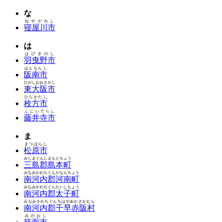
な
ねやがわし
寝屋川市
は
はびきのし
羽曳野市
はんなんし
阪南市
ひがしおおさかし
東大阪市
ひらかたし
枚方市
ふじいでらし
藤井寺市
ま
まつばらし
松原市
みしまぐんしまもとちょう
三島郡島本町
みなみかわちぐんかなんちょう
南河内郡河南町
みなみかわちぐんたいしちょう
南河内郡太子町
みなみかわちぐんちはやあかさかむら
南河内郡千早赤阪村
みのおし