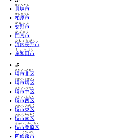
かいづかし
貝塚市
かしわらし
柏原市
かたのし
交野市
かどまし
門真市
かわちながのし
河内長野市
きしわだし
岸和田市
さ
さかいしきたく
堺市北区
さかいしさかいく
堺市堺区
さかいしなかく
堺市中区
さかいしにしく
堺市西区
さかいしひがしく
堺市東区
さかいしみなみく
堺市南区
さかいしみはらく
堺市美原区
しじょうなわてし
四條畷市