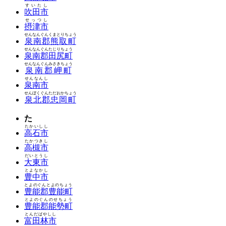
すいたし
吹田市
せっつし
摂津市
せんなんぐんくまとりちょう
泉南郡熊取町
せんなんぐんたじりちょう
泉南郡田尻町
せんなんぐんみさきちょう
泉南郡岬町
せんなんし
泉南市
せんぼくぐんただおかちょう
泉北郡忠岡町
た
たかいしし
高石市
たかつきし
高槻市
だいとうし
大東市
とよなかし
豊中市
とよのぐんとよのちょう
豊能郡豊能町
とよのぐんのせちょう
豊能郡能勢町
とんだばやしし
富田林市