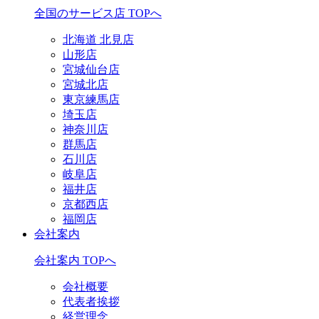
全国のサービス店 TOPへ
北海道 北見店
山形店
宮城仙台店
宮城北店
東京練馬店
埼玉店
神奈川店
群馬店
石川店
岐阜店
福井店
京都西店
福岡店
会社案内
会社案内 TOPへ
会社概要
代表者挨拶
経営理念