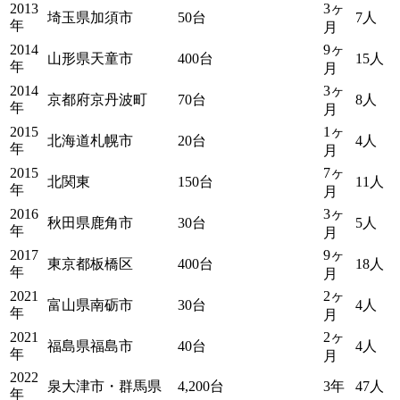
2013
3ヶ
埼玉県加須市
50台
7人
年
月
2014
9ヶ
山形県天童市
400台
15人
年
月
2014
3ヶ
京都府京丹波町
70台
8人
年
月
2015
1ヶ
北海道札幌市
20台
4人
年
月
2015
7ヶ
北関東
150台
11人
年
月
2016
3ヶ
秋田県鹿角市
30台
5人
年
月
2017
9ヶ
東京都板橋区
400台
18人
年
月
2021
2ヶ
富山県南砺市
30台
4人
年
月
2021
2ヶ
福島県福島市
40台
4人
年
月
2022
泉大津市・群馬県
4,200台
3年
47人
年