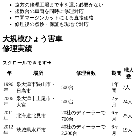
遠方の修理工場まで車を運ぶ必要がない
複数台の車両を同時に修理対応
中間マージンカットによる直接価格
修理後の点検・保証も現地で対応
大規模ひょう害車
修理実績
スクロールできます
職人
年
場所
修理台数
期間
数
1996
泉大津市狭山市・
1年
500台
7人
年
日高市
間
2006
泉大津市上尾市・
2ヶ
500台
24人
年
大宮
月
2011
20社のディーラーで
6ヶ
北海道北見市
25人
年
700台
月
2012
40社のディーラーで
6ヶ
茨城県水戸市
19人
年
2,200台
月