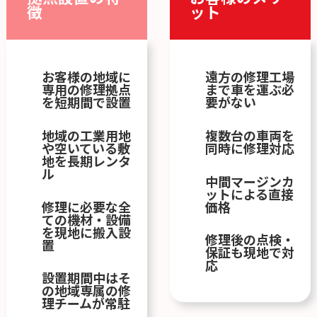
徴
ット
お客様の地域に
遠方の修理工場
専用の修理拠点
まで車を運ぶ必
を短期間で設置
要がない
地域の工業用地
複数台の車両を
や空いている敷
同時に修理対応
地を長期レンタ
ル
中間マージンカ
ットによる直接
修理に必要な全
価格
ての機材・設備
を現地に搬入設
修理後の点検・
置
保証も現地で対
応
設置期間中はそ
の地域専属の修
理チームが常駐