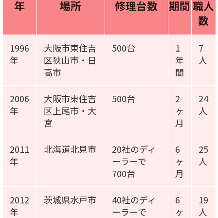
年
場所
修理台数
期間
職人
数
1996
大阪市東住吉
500台
1
7
年
区狭山市・日
年
人
高市
間
2006
大阪市東住吉
500台
2
24
年
区上尾市・大
ヶ
人
宮
月
2011
北海道北見市
20社のディ
6
25
年
ーラーで
ヶ
人
700台
月
2012
茨城県水戸市
40社のディ
6
19
年
ーラーで
ヶ
人