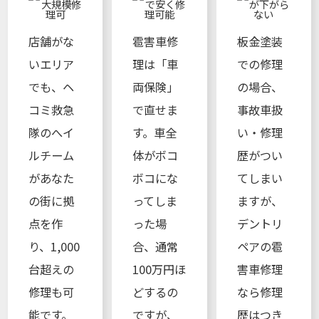
店舗がな
雹害車修
板金塗装
いエリア
理は「車
での修理
でも、ヘ
両保険」
の場合、
コミ救急
で直せま
事故車扱
隊のへイ
す。車全
い・修理
ルチーム
体がボコ
歴がつい
があなた
ボコにな
てしまい
の街に拠
ってしま
ますが、
点を作
った場
デントリ
り、1,000
合、通常
ペアの雹
台超えの
100万円ほ
害車修理
修理も可
どするの
なら修理
能です。
ですが、
歴はつき