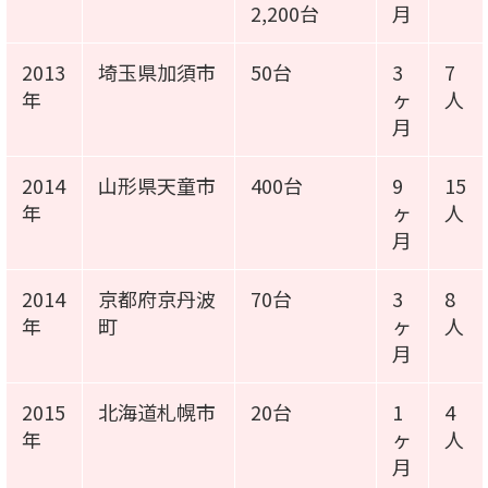
2,200台
月
2013
埼玉県加須市
50台
3
7
年
ヶ
人
月
2014
山形県天童市
400台
9
15
年
ヶ
人
月
2014
京都府京丹波
70台
3
8
年
町
ヶ
人
月
2015
北海道札幌市
20台
1
4
年
ヶ
人
月