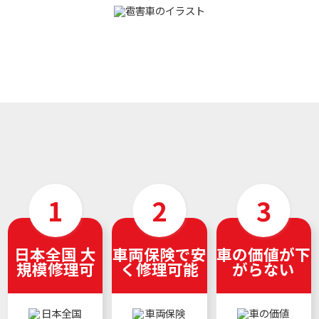
日本全国 大
車両保険で安
車の価値が下
規模修理可
く修理可能
がらない