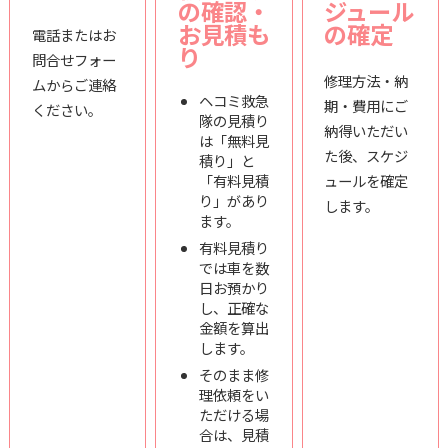
の確認・
ジュール
お見積も
の確定
電話またはお
り
問合せフォー
修理方法・納
ムからご連絡
ヘコミ救急
期・費用にご
ください。
隊の見積り
納得いただい
は「無料見
た後、スケジ
積り」と
「有料見積
ュールを確定
り」があり
します。
ます。
有料見積り
では車を数
日お預かり
し、正確な
金額を算出
します。
そのまま修
理依頼をい
ただける場
合は、見積