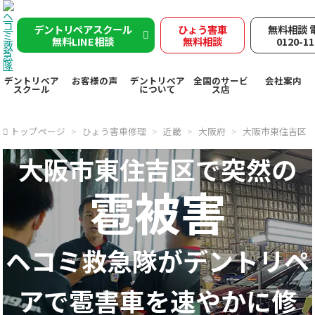
デントリペアスクール
ひょう害車
無料相談 
無料LINE相談
無料相談
0120-11
デントリペア
お客様の声
デントリペア
全国のサービ
会社案内
スクール
について
ス店
トップページ
ひょう害車修理
近畿
大阪府
大阪市東住吉区
大阪市東住吉区で突然の
雹被害
ヘコミ救急隊が
デントリペ
アで
雹害車を速やかに修