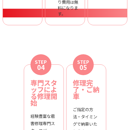
り費用は無
料になりま
す。
STEP
STEP
04
05
専門スタ
修理完
ッフによ
了・ご納
る修理開
車
始
ご指定の方
経験豊富な雹
法・タイミン
害修理専門ス
グで納車いた