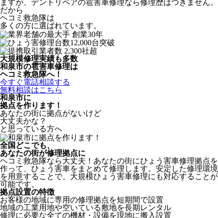
ますが、デントリペアの雹害車修理なら修理歴はつきません。
だから
ヘコミ救急隊は
多くの方に選ばれています。
大規模修理実績も多数
和泉市の雹害車修理は
ヘコミ救急隊へ！
今すぐ電話相談する
無料相談はこちら
和泉市
に
拠点を作ります！
あなたの街に拠点がないけど
大丈夫かな？
と思っている方へ
全国どこでも、
あなたの街が修理拠点に
ヘコミ救急隊なら大丈夫！あなたの街にひょう害車修理拠点を
作って、ひょう害車をまとめて修理します。安定した修理環境
を用意することで、大規模ひょう害車修理にも対応することが
可能です。
拠点設置の特徴
お客様の地域に専用の修理拠点を短期間で設置
地域の工業用地や空いている敷地を長期レンタル
修理に必要な全ての機材・設備を現地に搬入設置