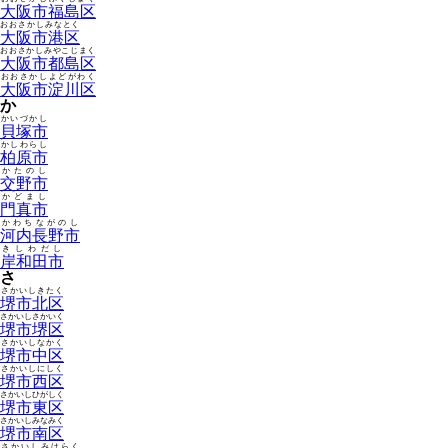
大阪市福島区
おおさかしみなとく
大阪市港区
おおさかしみやこじまく
大阪市都島区
おおさかしよどがわく
大阪市淀川区
か
かいづかし
貝塚市
かしわらし
柏原市
かたのし
交野市
かどまし
門真市
かわちながのし
河内長野市
きしわだし
岸和田市
さ
さかいしきたく
堺市北区
さかいしさかいく
堺市堺区
さかいしなかく
堺市中区
さかいしにしく
堺市西区
さかいしひがしく
堺市東区
さかいしみなみく
堺市南区
さかいしみはらく