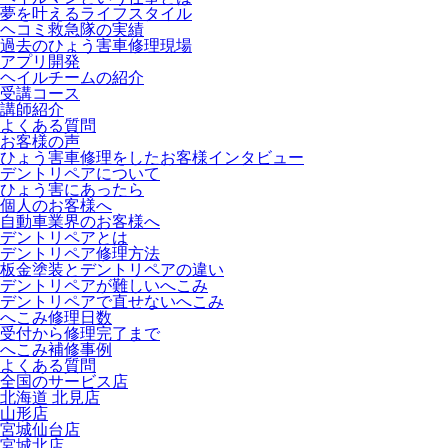
夢を叶えるライフスタイル
ヘコミ救急隊の実績
過去のひょう害車修理現場
アプリ開発
ヘイルチームの紹介
受講コース
講師紹介
よくある質問
お客様の声
ひょう害車修理をしたお客様インタビュー
デントリペアについて
ひょう害にあったら
個人のお客様へ
自動車業界のお客様へ
デントリペアとは
デントリペア修理方法
板金塗装とデントリペアの違い
デントリペアが難しいへこみ
デントリペアで直せないへこみ
へこみ修理日数
受付から修理完了まで
へこみ補修事例
よくある質問
全国のサービス店
北海道 北見店
山形店
宮城仙台店
宮城北店