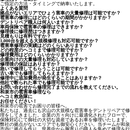
ご指定の方法・タイミングで納車いたします。
よくある質問
拠点がないエリアでひょう害車の大量修理は可能ですか？
雹害車の修理にはどのくらいの期間がかかりますか？
デントリペア職人は何人いますか？
車両保険で雹害車の修理はできますか？
修理後に修理歴はつきますか？
見積もりは有料ですか？
1,000台を超える大規模修理も対応可能ですか？
雹害車修理の実績はどのくらいありますか？
どの程度のヘコミまで修理可能ですか？
修理費用はどのくらいかかりますか？
企業向けの大量修理も対応していますか？
修理後の保証はありますか？
急いで修理してもらうことは可能ですか？
古い車でも修理してもらえますか？
修理中に追加費用が発生することはありますか？
他社で断られた車でも修理可能ですか？
お問い合わせから修理完了までの流れを教えてください。
和泉市の雹害車修理なら
ヘコミ救急隊
に
お任せください！
和泉市の雹害でお困りの皆様へ。
私たちは、過去にも沢山の大規模な雹害車をデントリペアで修
理をしてきました。企業の方々向けに最適化されたフローで、
保険対応にて御社の大切な資産であるお車を修理いたします。
弊社の拠点がないエリアでも御安心ください。当チームが和泉
市内に拠点を作り、世界中から腕寄りの職人を集めて修理を行