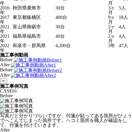
年
月
2016
秋田県鹿角市
30台
3ヶ
5人
年
月
2017
東京都板橋区
400台
9ヶ
18人
年
月
2021
富山県南砺市
30台
2ヶ
4人
年
月
2021
福島県福島市
40台
2ヶ
4人
年
月
2022
和泉市・群馬県
4,200台
3年
47人
年
施工事例動画
Before
After
Before
After
×
施工事例写真
CASE
01
Before
写真だと分かりづらいですが、付箋が貼ってある箇所がひょう
でへこんでしまった箇所です。ヘコミ箇所を職人が確認をし
て、付箋を付けていきます。
After