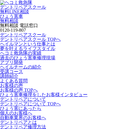
デントリペアスクール
無料LINE相談
ひょう害車
無料相談
無料相談 電話窓口
0120-119-807
デントリペアスクール
デントリペアスクール TOPへ
ヘイルマンという仕事とは
夢を叶えるライフスタイル
ヘコミ救急隊の実績
過去のひょう害車修理現場
アプリ開発
ヘイルチームの紹介
受講コース
講師紹介
よくある質問
お客様の声
お客様の声 TOPへ
ひょう害車修理をしたお客様インタビュー
デントリペアについて
デントリペアについて TOPへ
ひょう害にあったら
個人のお客様へ
自動車業界のお客様へ
デントリペアとは
デントリペア修理方法