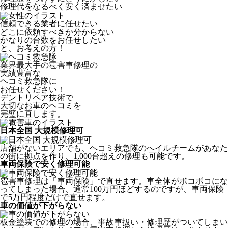
修理代をなるべく安く済ませたい
信頼できる業者に任せたい
どこに依頼すべきか分からない
かなりの台数をお任せしたい
と、お考えの方！
業界最大手の雹害車修理の
実績豊富な
ヘコミ救急隊
に
お任せください！
デントリペア技術で
大切なお車のヘコミを
完璧に直します。
日本全国 大規模修理可
店舗がないエリアでも、ヘコミ救急隊のへイルチームがあなた
の街に拠点を作り、1,000台超えの修理も可能です。
車両保険で安く修理可能
雹害車修理は「車両保険」で直せます。車全体がボコボコにな
ってしまった場合、通常100万円ほどするのですが、車両保険
で5万円程度だけで直せます。
車の価値が下がらない
板金塗装での修理の場合、事故車扱い・修理歴がついてしまい