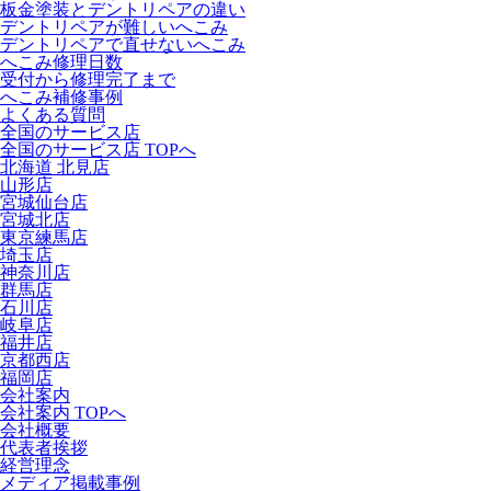
板金塗装とデントリペアの違い
デントリペアが難しいへこみ
デントリペアで直せないへこみ
へこみ修理日数
受付から修理完了まで
へこみ補修事例
よくある質問
全国のサービス店
全国のサービス店 TOPへ
北海道 北見店
山形店
宮城仙台店
宮城北店
東京練馬店
埼玉店
神奈川店
群馬店
石川店
岐阜店
福井店
京都西店
福岡店
会社案内
会社案内 TOPへ
会社概要
代表者挨拶
経営理念
メディア掲載事例