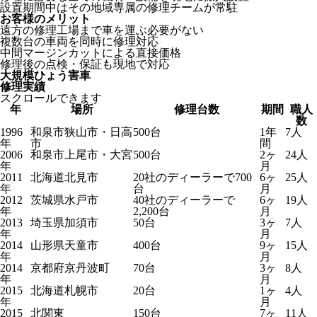
設置期間中はその地域専属の修理チームが常駐
お客様のメリット
遠方の修理工場まで車を運ぶ必要がない
複数台の車両を同時に修理対応
中間マージンカットによる直接価格
修理後の点検・保証も現地で対応
大規模ひょう害車
修理実績
スクロールできます
年
場所
修理台数
期間
職人
数
1996
和泉市狭山市・日高
500台
1年
7人
年
市
間
2006
和泉市上尾市・大宮
500台
2ヶ
24人
年
月
2011
北海道北見市
20社のディーラーで700
6ヶ
25人
年
台
月
2012
茨城県水戸市
40社のディーラーで
6ヶ
19人
年
2,200台
月
2013
埼玉県加須市
50台
3ヶ
7人
年
月
2014
山形県天童市
400台
9ヶ
15人
年
月
2014
京都府京丹波町
70台
3ヶ
8人
年
月
2015
北海道札幌市
20台
1ヶ
4人
年
月
2015
北関東
150台
7ヶ
11人