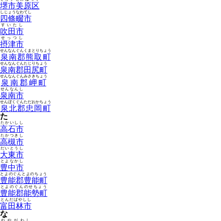
堺市美原区
しじょうなわてし
四條畷市
すいたし
吹田市
せっつし
摂津市
せんなんぐんくまとりちょう
泉南郡熊取町
せんなんぐんたじりちょう
泉南郡田尻町
せんなんぐんみさきちょう
泉南郡岬町
せんなんし
泉南市
せんぼくぐんただおかちょう
泉北郡忠岡町
た
たかいしし
高石市
たかつきし
高槻市
だいとうし
大東市
とよなかし
豊中市
とよのぐんとよのちょう
豊能郡豊能町
とよのぐんのせちょう
豊能郡能勢町
とんだばやしし
富田林市
な
ねやがわし