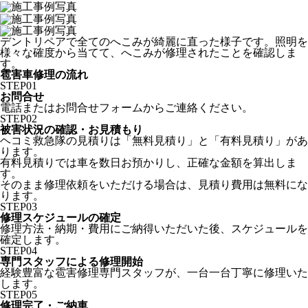
デントリペアで全てのへこみが綺麗に直った様子です。照明を
様々な確度から当てて、へこみが修理されたことを確認しま
す。
雹害車修理の流れ
STEP
01
お問合せ
電話またはお問合せフォームからご連絡ください。
STEP
02
被害状況の確認・お見積もり
ヘコミ救急隊の見積りは「無料見積り」と「有料見積り」があ
ります。
有料見積りでは車を数日お預かりし、正確な金額を算出しま
す。
そのまま修理依頼をいただける場合は、見積り費用は無料にな
ります。
STEP
03
修理スケジュールの確定
修理方法・納期・費用にご納得いただいた後、スケジュールを
確定します。
STEP
04
専門スタッフによる修理開始
経験豊富な雹害修理専門スタッフが、一台一台丁寧に修理いた
します。
STEP
05
修理完了・ご納車