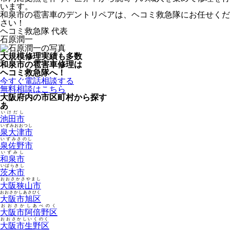
います。
和泉市の雹害車のデントリペアは、ヘコミ救急隊にお任せくだ
さい！
ヘコミ救急隊 代表
石原潤一
大規模修理実績も多数
和泉市の雹害車修理は
ヘコミ救急隊へ！
今すぐ電話相談する
無料相談はこちら
大阪府内の市区町村から探す
あ
いけだし
池田市
いずみおおつし
泉大津市
いずみさのし
泉佐野市
いずみし
和泉市
いばらきし
茨木市
おおさかさやまし
大阪狭山市
おおさかしあさひく
大阪市旭区
おおさかしあべのく
大阪市阿倍野区
おおさかしいくのく
大阪市生野区