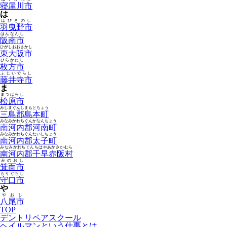
寝屋川市
は
はびきのし
羽曳野市
はんなんし
阪南市
ひがしおおさかし
東大阪市
ひらかたし
枚方市
ふじいでらし
藤井寺市
ま
まつばらし
松原市
みしまぐんしまもとちょう
三島郡島本町
みなみかわちぐんかなんちょう
南河内郡河南町
みなみかわちぐんたいしちょう
南河内郡太子町
みなみかわちぐんちはやあかさかむら
南河内郡千早赤阪村
みのおし
箕面市
もりぐちし
守口市
や
やおし
八尾市
TOP
デントリペアスクール
ヘイルマンという仕事とは