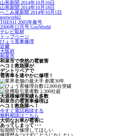
山形新聞 2014年10月16日
山形新聞 2014年10月18日
へこみ屋新聞 2014年10月1日
gooworld2
THE911 2005年春号
2006年12月号 GooWorld
テレビ取材
トップページ
ひょう害車修理
近畿
大阪府
和泉市
和泉市で突然の
雹被害
ヘコミ救急隊が
デントリペアで
雹害車を速やかに修理！
大規模修理実績も多数
和泉市の雹害車修理は
ヘコミ救急隊へ！
今すぐ電話相談する
無料相談はこちら
大切なお車が雹害に
あってしまって･･･
短期間で修理してほしい
修理歴をつけずにどうにかしたい