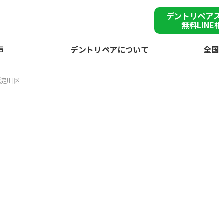
デントリペア
無料LINE
声
デントリペアについて
全国
淀川区
雹
市東淀川区で突然の
が
デントリペアで
雹害車を