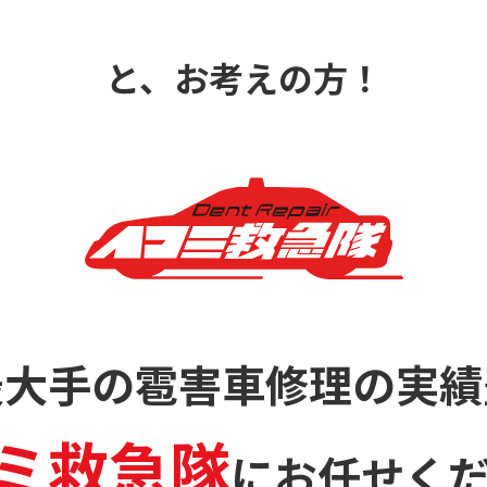
と、お考えの方！
最大手の雹害車修理の
実績
ミ救急隊
に
お任せく