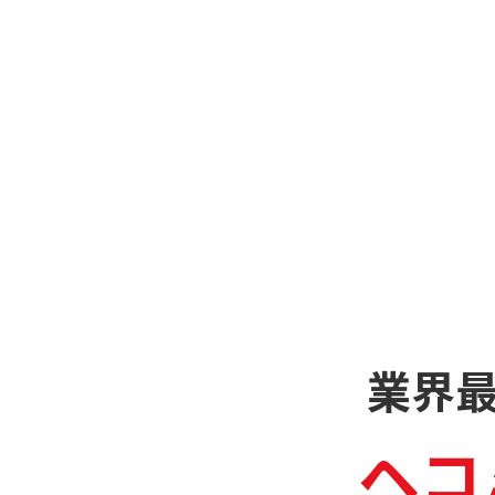
業界
ヘコ