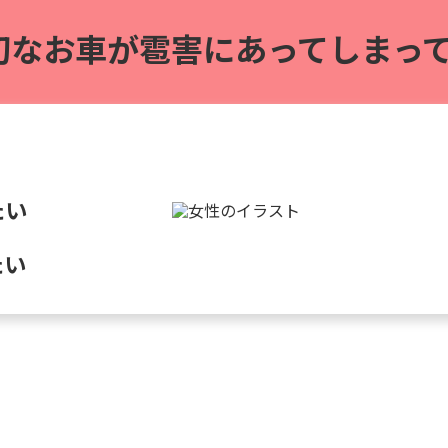
切なお車が雹害に
あってしまって
たい
たい