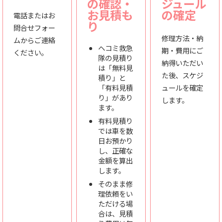
の確認・
ジュール
お見積も
の確定
電話またはお
り
問合せフォー
修理方法・納
ムからご連絡
ヘコミ救急
期・費用にご
ください。
隊の見積り
納得いただい
は「無料見
た後、スケジ
積り」と
「有料見積
ュールを確定
り」があり
します。
ます。
有料見積り
では車を数
日お預かり
し、正確な
金額を算出
します。
そのまま修
理依頼をい
ただける場
合は、見積