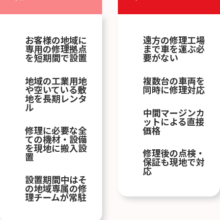
お客様の地域に
遠方の修理工場
専用の修理拠点
まで車を運ぶ必
を短期間で設置
要がない
地域の工業用地
複数台の車両を
や空いている敷
同時に修理対応
地を長期レンタ
ル
中間マージンカ
ットによる直接
修理に必要な全
価格
ての機材・設備
を現地に搬入設
修理後の点検・
置
保証も現地で対
応
設置期間中はそ
の地域専属の修
理チームが常駐