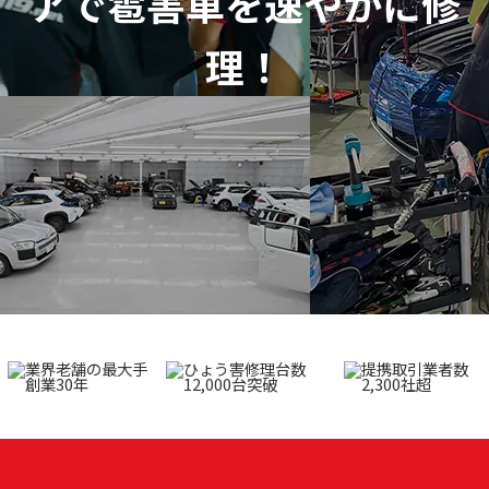
アで
雹害車を速やかに修
理！