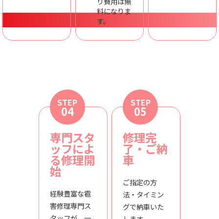
り費用は無
料になりま
す。
STEP
STEP
04
05
専門スタ
修理完
ッフによ
了・ご納
る修理開
車
始
ご指定の方
経験豊富な雹
法・タイミン
害修理専門ス
グで納車いた
タッフが、一
します。