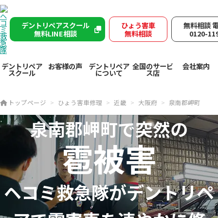
デントリペアスクール
ひょう害車
無料相談 
無料LINE相談
無料相談
0120-11
デントリペア
お客様の声
デントリペア
全国のサービ
会社案内
スクール
について
ス店
トップページ
ひょう害車修理
近畿
大阪府
泉南郡岬町
泉南郡岬町で突然の
雹被害
ヘコミ救急隊が
デントリペ