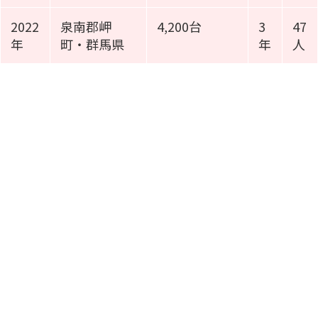
2022
泉南郡岬
4,200台
3
47
年
町・群馬県
年
人
施工事例動画