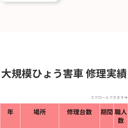
大規模ひょう害車
修理実績
スクロールできます
年
場所
修理台数
期間
職人
数