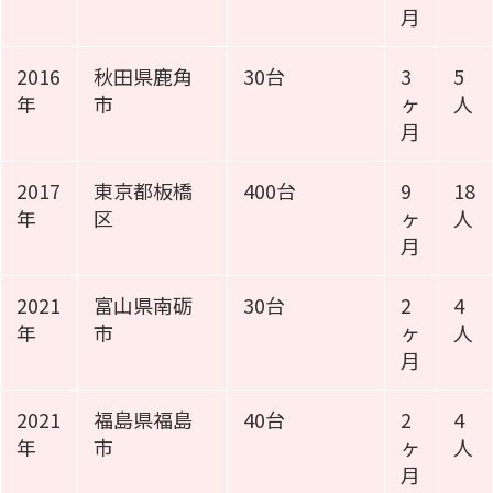
月
2016
秋田県鹿角
30台
3
5
年
市
ヶ
人
月
2017
東京都板橋
400台
9
18
年
区
ヶ
人
月
2021
富山県南砺
30台
2
4
年
市
ヶ
人
月
2021
福島県福島
40台
2
4
年
市
ヶ
人
月