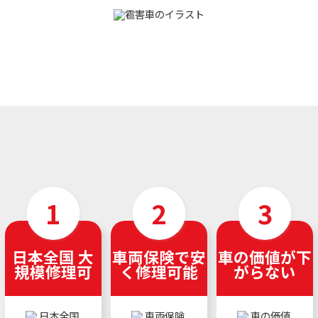
日本全国 大
車両保険で安
車の価値が下
規模修理可
く修理可能
がらない