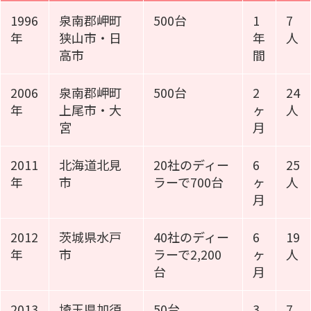
1996
泉南郡岬町
500台
1
7
年
狭山市・日
年
人
高市
間
2006
泉南郡岬町
500台
2
24
年
上尾市・大
ヶ
人
宮
月
2011
北海道北見
20社のディー
6
25
年
市
ラーで700台
ヶ
人
月
2012
茨城県水戸
40社のディー
6
19
年
市
ラーで2,200
ヶ
人
台
月
2013
埼玉県加須
50台
3
7