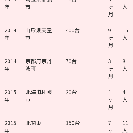
年
市
ヶ
人
月
2014
山形県天童
400台
9
15
年
市
ヶ
人
月
2014
京都府京丹
70台
3
8
年
波町
ヶ
人
月
2015
北海道札幌
20台
1
4
年
市
ヶ
人
月
2015
北関東
150台
7
11
年
ヶ
人