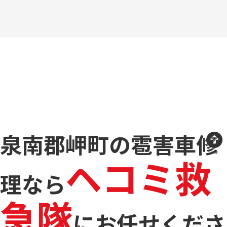
泉南郡岬町の雹害車修
TOP
ヘコミ救
理なら
急隊
に
お任せくださ