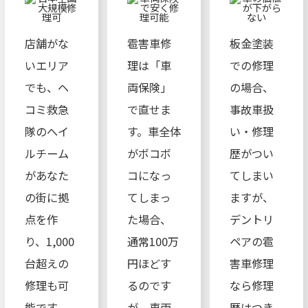
店舗がな
雹害車修
板金塗装
いエリア
理は「車
での修理
でも、ヘ
両保険」
の場合、
コミ救急
で直せま
事故車扱
隊のへイ
す。車全体
い・修理
ルチーム
がボコボ
歴がつい
があなた
コになっ
てしまい
の街に拠
てしまっ
ますが、
点を作
た場合、
デントリ
り、1,000
通常100万
ペアの雹
台超えの
円ほどす
害車修理
修理も可
るのです
なら修理
能です。
が、車両
歴はつき