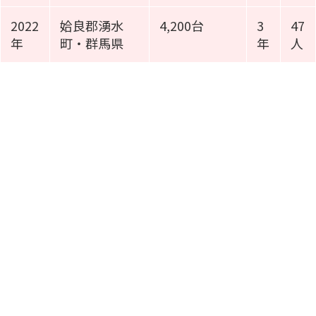
2022
姶良郡湧水
4,200台
3
47
年
町・群馬県
年
人
施工事例動画