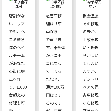
店舗がな
雹害車修
板金塗装
いエリア
理は「車
での修理
でも、ヘ
両保険」
の場合、
コミ救急
で直せま
事故車扱
隊のへイ
す。車全体
い・修理
ルチーム
がボコボ
歴がつい
があなた
コになっ
てしまい
の街に拠
てしまっ
ますが、
点を作
た場合、
デントリ
り、1,000
通常100万
ペアの雹
台超えの
円ほどす
害車修理
修理も可
るのです
なら修理
能です。
が、車両
歴はつき