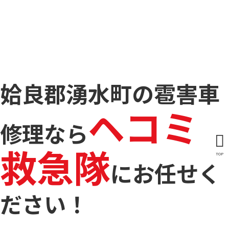
姶良郡湧水町の雹害車
ヘコミ
修理なら
救急隊
TOP
に
お任せく
ださい！