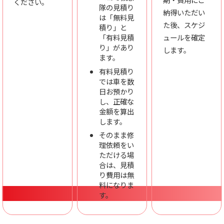
ください。
隊の見積り
納得いただい
は「無料見
た後、スケジ
積り」と
「有料見積
ュールを確定
り」があり
します。
ます。
有料見積り
では車を数
日お預かり
し、正確な
金額を算出
します。
そのまま修
理依頼をい
ただける場
合は、見積
り費用は無
料になりま
す。