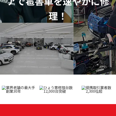
アで
雹害車を速やかに修
理！