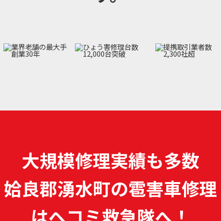
大規模修理実績も多数
姶良郡湧水町の雹害車修理
は
ヘコミ救急隊へ！