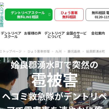
デントリペアスクール
ひょう害車
無料相談 
無料LINE相談
無料相談
0120-11
デントリペア
お客様の声
デントリペア
全国のサービ
会社案内
スクール
について
ス店
トップページ
ひょう害車修理
九州
鹿児島県
姶良郡湧水町
姶良郡湧水町で突然の
雹被害
ヘコミ救急隊が
デントリペ