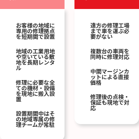
お客様の地域に
遠方の修理工場
専用の修理拠点
まで車を運ぶ必
を短期間で設置
要がない
地域の工業用地
複数台の車両を
や空いている敷
同時に修理対応
地を長期レンタ
ル
中間マージンカ
ットによる直接
修理に必要な全
価格
ての機材・設備
を現地に搬入設
修理後の点検・
置
保証も現地で対
応
設置期間中はそ
の地域専属の修
理チームが常駐