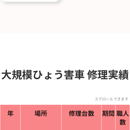
大規模ひょう害車
修理実績
スクロールできま
年
場所
修理台数
期間
職人
数