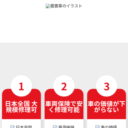
日本全国 大
車両保険で安
車の価値が下
規模修理可
く修理可能
がらない