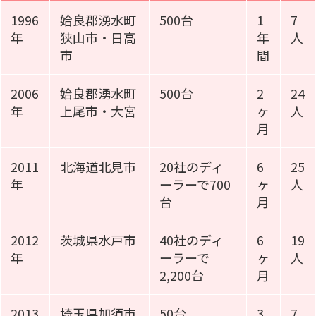
1996
姶良郡湧水町
500台
1
7
年
狭山市・日高
年
人
市
間
2006
姶良郡湧水町
500台
2
24
年
上尾市・大宮
ヶ
人
月
2011
北海道北見市
20社のディ
6
25
年
ーラーで700
ヶ
人
台
月
2012
茨城県水戸市
40社のディ
6
19
年
ーラーで
ヶ
人
2,200台
月
2013
埼玉県加須市
50台
3
7