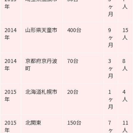
年
ヶ
人
月
2014
山形県天童市
400台
9
15
年
ヶ
人
月
2014
京都府京丹波
70台
3
8
年
町
ヶ
人
月
2015
北海道札幌市
20台
1
4
年
ヶ
人
月
2015
北関東
150台
7
11
年
ヶ
人