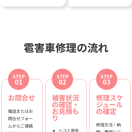
雹害車修理の流れ
STEP
STEP
STEP
01
02
03
お問合せ
被害状況
修理スケ
の確認・
ジュール
お見積も
の確定
電話またはお
り
問合せフォー
修理方法・納
ムからご連絡
ヘコミ救急
期・費用にご