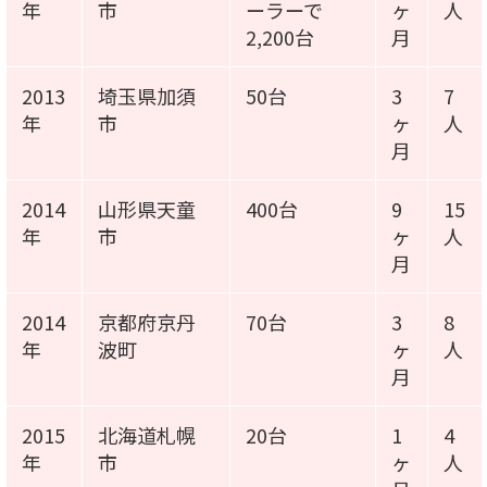
年
市
ーラーで
ヶ
人
2,200台
月
2013
埼玉県加須
50台
3
7
年
市
ヶ
人
月
2014
山形県天童
400台
9
15
年
市
ヶ
人
月
2014
京都府京丹
70台
3
8
年
波町
ヶ
人
月
2015
北海道札幌
20台
1
4
年
市
ヶ
人