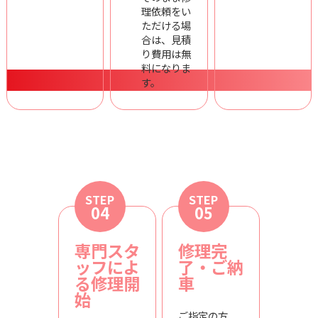
理依頼をい
ただける場
合は、見積
り費用は無
料になりま
す。
STEP
STEP
04
05
専門スタ
修理完
ッフによ
了・ご納
る修理開
車
始
ご指定の方