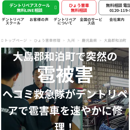
デントリペアスクール
ひょう害車
無料相談 電
無料LINE相談
無料相談
0120-119-
デントリペア
お客様の声
デントリペア
全国のサービ
会社案内
スクール
について
ス店
トップページ
ひょう害車修理
九州
鹿児島県
大島郡和泊町
大島郡和泊町で突然の
雹被害
ヘコミ救急隊が
デントリペ
アで
雹害車を速やかに修
理！