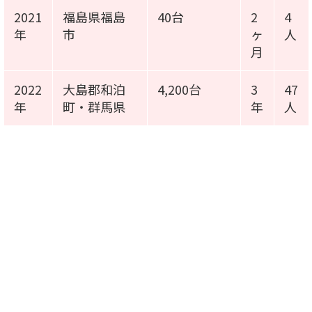
2021
福島県福島
40台
2
4
年
市
ヶ
人
月
2022
大島郡和泊
4,200台
3
47
年
町・群馬県
年
人