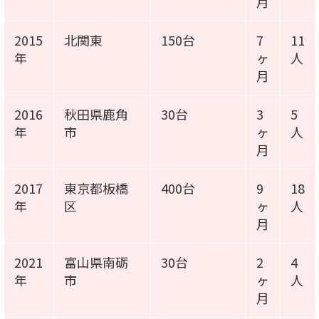
月
2015
北関東
150台
7
11
年
ヶ
人
月
2016
秋田県鹿角
30台
3
5
年
市
ヶ
人
月
2017
東京都板橋
400台
9
18
年
区
ヶ
人
月
2021
富山県南砺
30台
2
4
年
市
ヶ
人
月