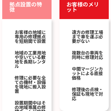
拠点設置の特
お客様のメリ
徴
ット
お客様の地域に
遠方の修理工場
専用の修理拠点
まで車を運ぶ必
を短期間で設置
要がない
地域の工業用地
複数台の車両を
や空いている敷
同時に修理対応
地を長期レンタ
ル
中間マージンカ
ットによる直接
修理に必要な全
価格
ての機材・設備
を現地に搬入設
修理後の点検・
置
保証も現地で対
応
設置期間中はそ
の地域専属の修