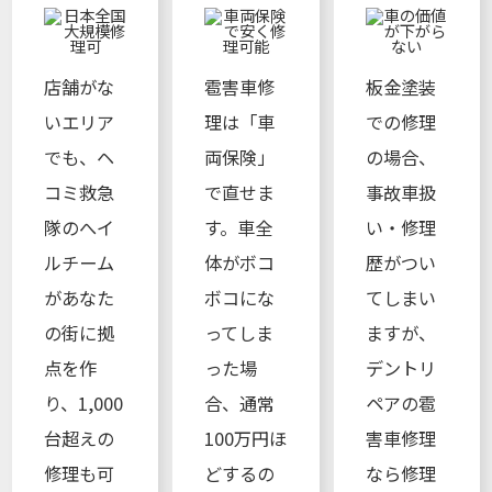
店舗がな
雹害車修
板金塗装
いエリア
理は「車
での修理
でも、ヘ
両保険」
の場合、
コミ救急
で直せま
事故車扱
隊のへイ
す。車全
い・修理
ルチーム
体がボコ
歴がつい
があなた
ボコにな
てしまい
の街に拠
ってしま
ますが、
点を作
った場
デントリ
り、1,000
合、通常
ペアの雹
台超えの
100万円ほ
害車修理
修理も可
どするの
なら修理