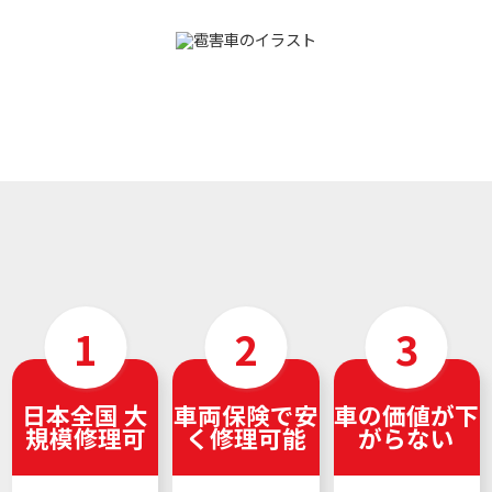
日本全国 大
車両保険で安
車の価値が下
規模修理可
く修理可能
がらない