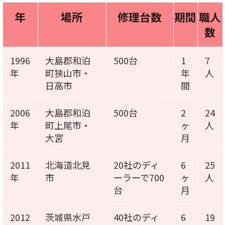
年
場所
修理台数
期間
職人
数
1996
大島郡和泊
500台
1
7
年
町狭山市・
年
人
日高市
間
2006
大島郡和泊
500台
2
24
年
町上尾市・
ヶ
人
大宮
月
2011
北海道北見
20社のディ
6
25
年
市
ーラーで700
ヶ
人
台
月
2012
茨城県水戸
40社のディ
6
19