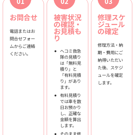
01
02
03
お問合せ
被害状況
修理スケ
の確認・
ジュール
お見積も
の確定
電話またはお
り
問合せフォー
修理方法・納
ムからご連絡
ヘコミ救急
期・費用にご
ください。
隊の見積り
納得いただい
は「無料見
た後、スケジ
積り」と
「有料見積
ュールを確定
り」があり
します。
ます。
有料見積り
では車を数
日お預かり
し、正確な
金額を算出
します。
そのまま修