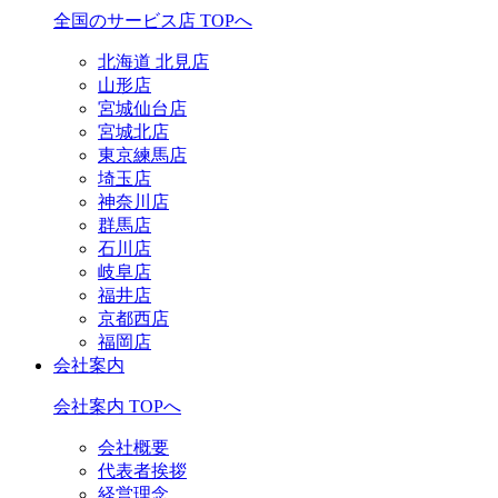
全国のサービス店 TOPへ
北海道 北見店
山形店
宮城仙台店
宮城北店
東京練馬店
埼玉店
神奈川店
群馬店
石川店
岐阜店
福井店
京都西店
福岡店
会社案内
会社案内 TOPへ
会社概要
代表者挨拶
経営理念