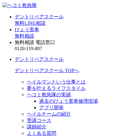
デントリペアスクール
無料LINE相談
ひょう害車
無料相談
無料相談 電話窓口
0120-119-807
デントリペアスクール
デントリペアスクール TOPへ
ヘイルマンという仕事とは
夢を叶えるライフスタイル
ヘコミ救急隊の実績
過去のひょう害車修理現場
アプリ開発
ヘイルチームの紹介
受講コース
講師紹介
よくある質問