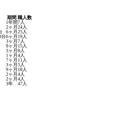
期間
職人数
1年間
7人
2ヶ月
24人
台
6ヶ月
25人
0台
6ヶ月
19人
3ヶ月
7人
9ヶ月
15人
3ヶ月
8人
1ヶ月
4人
7ヶ月
11人
3ヶ月
5人
9ヶ月
18人
2ヶ月
4人
2ヶ月
4人
3年
47人