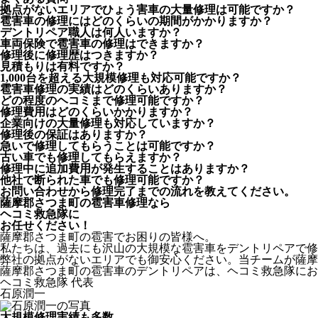
拠点がないエリアでひょう害車の大量修理は可能ですか？
雹害車の修理にはどのくらいの期間がかかりますか？
デントリペア職人は何人いますか？
車両保険で雹害車の修理はできますか？
修理後に修理歴はつきますか？
見積もりは有料ですか？
1,000台を超える大規模修理も対応可能ですか？
雹害車修理の実績はどのくらいありますか？
どの程度のヘコミまで修理可能ですか？
修理費用はどのくらいかかりますか？
企業向けの大量修理も対応していますか？
修理後の保証はありますか？
急いで修理してもらうことは可能ですか？
古い車でも修理してもらえますか？
修理中に追加費用が発生することはありますか？
他社で断られた車でも修理可能ですか？
お問い合わせから修理完了までの流れを教えてください。
薩摩郡さつま町の雹害車修理なら
ヘコミ救急隊
に
お任せください！
薩摩郡さつま町の雹害でお困りの皆様へ。
私たちは、過去にも沢山の大規模な雹害車をデントリペアで修
弊社の拠点がないエリアでも御安心ください。当チームが薩摩
薩摩郡さつま町の雹害車のデントリペアは、ヘコミ救急隊にお
ヘコミ救急隊 代表
石原潤一
大規模修理実績も多数