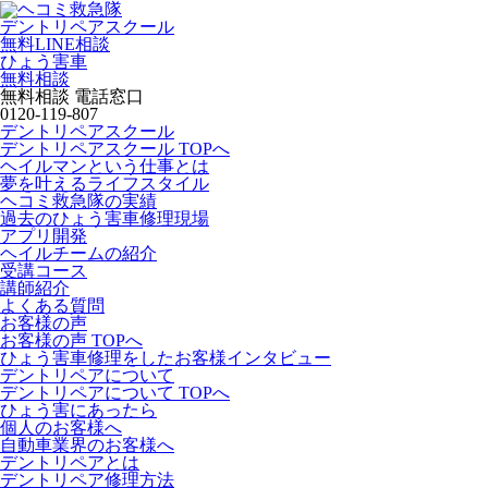
デントリペアスクール
無料LINE相談
ひょう害車
無料相談
無料相談 電話窓口
0120-119-807
デントリペアスクール
デントリペアスクール TOPへ
ヘイルマンという仕事とは
夢を叶えるライフスタイル
ヘコミ救急隊の実績
過去のひょう害車修理現場
アプリ開発
ヘイルチームの紹介
受講コース
講師紹介
よくある質問
お客様の声
お客様の声 TOPへ
ひょう害車修理をしたお客様インタビュー
デントリペアについて
デントリペアについて TOPへ
ひょう害にあったら
個人のお客様へ
自動車業界のお客様へ
デントリペアとは
デントリペア修理方法