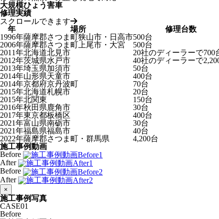
大規模ひょう害車
修理実績
スクロールできます
年
場所
修理台数
1996年
薩摩郡さつま町狭山市・日高市
500台
2006年
薩摩郡さつま町上尾市・大宮
500台
2011年
北海道北見市
20社のディーラーで700
2012年
茨城県水戸市
40社のディーラーで2,20
2013年
埼玉県加須市
50台
2014年
山形県天童市
400台
2014年
京都府京丹波町
70台
2015年
北海道札幌市
20台
2015年
北関東
150台
2016年
秋田県鹿角市
30台
2017年
東京都板橋区
400台
2021年
富山県南砺市
30台
2021年
福島県福島市
40台
2022年
薩摩郡さつま町・群馬県
4,200台
施工事例動画
Before
After
Before
After
×
施工事例写真
CASE
01
Before