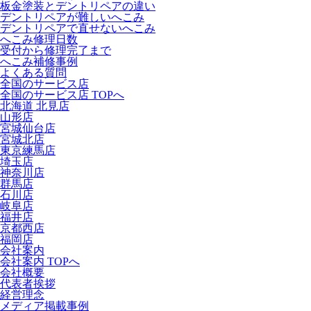
板金塗装とデントリペアの違い
デントリペアが難しいへこみ
デントリペアで直せないへこみ
へこみ修理日数
受付から修理完了まで
へこみ補修事例
よくある質問
全国のサービス店
全国のサービス店 TOPへ
北海道 北見店
山形店
宮城仙台店
宮城北店
東京練馬店
埼玉店
神奈川店
群馬店
石川店
岐阜店
福井店
京都西店
福岡店
会社案内
会社案内 TOPへ
会社概要
代表者挨拶
経営理念
メディア掲載事例