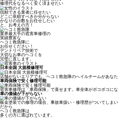
修理代をなるべく安く済ませたい
信頼できる業者に任せたい
どこに依頼すべきか分からない
かなりの台数をお任せしたい
と、お考えの方！
業界最大手の雹害車修理の
実績豊富な
ヘコミ救急隊
に
お任せください！
デントリペア技術で
大切なお車のヘコミを
完璧に直します。
日本全国 大規模修理可
店舗がないエリアでも、ヘコミ救急隊のへイルチームがあなたの
車両保険で安く修理可能
雹害車修理は「車両保険」で直せます。車全体がボコボコにな
車の価値が下がらない
板金塗装での修理の場合、事故車扱い・修理歴がついてしまい
だから
ヘコミ救急隊は
多くの方に選ばれています。