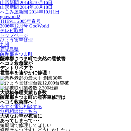
山形新聞 2014年10月16日
山形新聞 2014年10月18日
へこみ屋新聞 2014年10月1日
gooworld2
THE911 2005年春号
2006年12月号 GooWorld
テレビ取材
トップページ
ひょう害車修理
九州
鹿児島県
薩摩郡さつま町
薩摩郡さつま町で突然の
雹被害
ヘコミ救急隊が
デントリペアで
雹害車を速やかに修理！
大規模修理実績も多数
薩摩郡さつま町の雹害車修理は
ヘコミ救急隊へ！
今すぐ電話相談する
無料相談はこちら
大切なお車が雹害に
あってしまって･･･
短期間で修理してほしい
修理歴をつけずにどうにかしたい