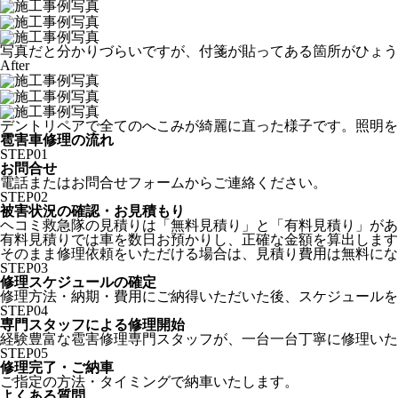
写真だと分かりづらいですが、付箋が貼ってある箇所がひょう
After
デントリペアで全てのへこみが綺麗に直った様子です。照明を
雹害車修理の流れ
STEP
01
お問合せ
電話またはお問合せフォームからご連絡ください。
STEP
02
被害状況の確認・お見積もり
ヘコミ救急隊の見積りは「無料見積り」と「有料見積り」があ
有料見積りでは車を数日お預かりし、正確な金額を算出します
そのまま修理依頼をいただける場合は、見積り費用は無料にな
STEP
03
修理スケジュールの確定
修理方法・納期・費用にご納得いただいた後、スケジュールを
STEP
04
専門スタッフによる修理開始
経験豊富な雹害修理専門スタッフが、一台一台丁寧に修理いた
STEP
05
修理完了・ご納車
ご指定の方法・タイミングで納車いたします。
よくある質問