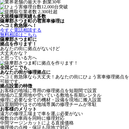
大規模修理実績も多数
薩摩郡さつま町の雹害車修理は
ヘコミ救急隊へ！
今すぐ電話相談する
無料相談はこちら
薩摩郡さつま町
に
拠点を作ります！
あなたの街に拠点がないけど
大丈夫かな？
と思っている方へ
全国どこでも、
あなたの街が修理拠点に
ヘコミ救急隊なら大丈夫！あなたの街にひょう害車修理拠点を
可能です。
拠点設置の特徴
お客様の地域に専用の修理拠点を短期間で設置
地域の工業用地や空いている敷地を長期レンタル
修理に必要な全ての機材・設備を現地に搬入設置
設置期間中はその地域専属の修理チームが常駐
お客様のメリット
遠方の修理工場まで車を運ぶ必要がない
複数台の車両を同時に修理対応
中間マージンカットによる直接価格
修理後の点検・保証も現地で対応