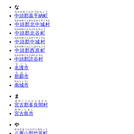
な
なかがみぐんかでなちょう
中頭郡嘉手納町
なかがみぐんきたなかぐすくそん
中頭郡北中城村
なかがみぐんちゃたんちょう
中頭郡北谷町
なかがみぐんなかぐすくそん
中頭郡中城村
なかがみぐんにしはらちょう
中頭郡西原町
なかがみぐんよみたんそん
中頭郡読谷村
なごし
名護市
なはし
那覇市
なんじょうし
南城市
ま
みやこぐんたらまそん
宮古郡多良間村
みやこじまし
宮古島市
や
やえやまぐんたけとみちょう
八重山郡竹富町