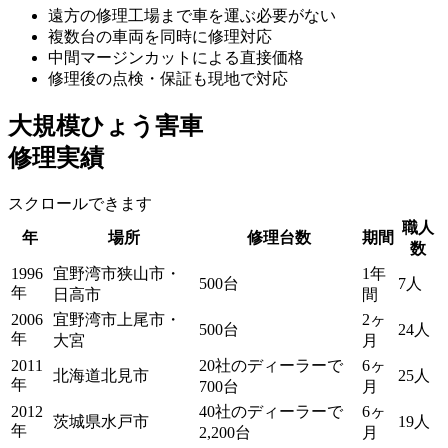
遠方の修理工場まで車を運ぶ必要がない
複数台の車両を同時に修理対応
中間マージンカットによる直接価格
修理後の点検・保証も現地で対応
大規模ひょう害車
修理実績
スクロールできます
職人
年
場所
修理台数
期間
数
1996
宜野湾市狭山市・
1年
500台
7人
年
日高市
間
2006
宜野湾市上尾市・
2ヶ
500台
24人
年
大宮
月
2011
20社のディーラーで
6ヶ
北海道北見市
25人
年
700台
月
2012
40社のディーラーで
6ヶ
茨城県水戸市
19人
年
2,200台
月