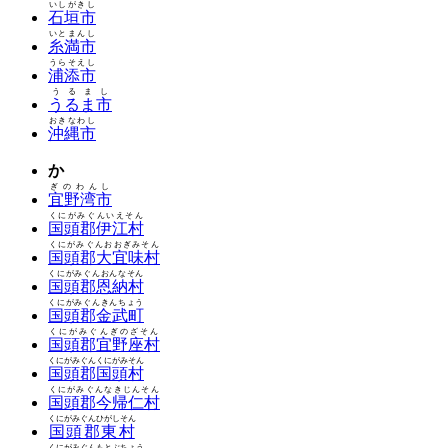
いしがきし
石垣市
いとまんし
糸満市
うらそえし
浦添市
うるまし
うるま市
おきなわし
沖縄市
か
ぎのわんし
宜野湾市
くにがみぐんいえそん
国頭郡伊江村
くにがみぐんおおぎみそん
国頭郡大宜味村
くにがみぐんおんなそん
国頭郡恩納村
くにがみぐんきんちょう
国頭郡金武町
くにがみぐんぎのざそん
国頭郡宜野座村
くにがみぐんくにがみそん
国頭郡国頭村
くにがみぐんなきじんそん
国頭郡今帰仁村
くにがみぐんひがしそん
国頭郡東村
くにがみぐんもとぶちょう