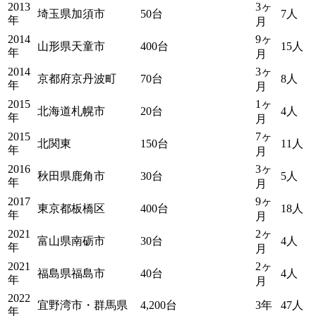
2013
3ヶ
埼玉県加須市
50台
7人
年
月
2014
9ヶ
山形県天童市
400台
15人
年
月
2014
3ヶ
京都府京丹波町
70台
8人
年
月
2015
1ヶ
北海道札幌市
20台
4人
年
月
2015
7ヶ
北関東
150台
11人
年
月
2016
3ヶ
秋田県鹿角市
30台
5人
年
月
2017
9ヶ
東京都板橋区
400台
18人
年
月
2021
2ヶ
富山県南砺市
30台
4人
年
月
2021
2ヶ
福島県福島市
40台
4人
年
月
2022
宜野湾市・群馬県
4,200台
3年
47人
年