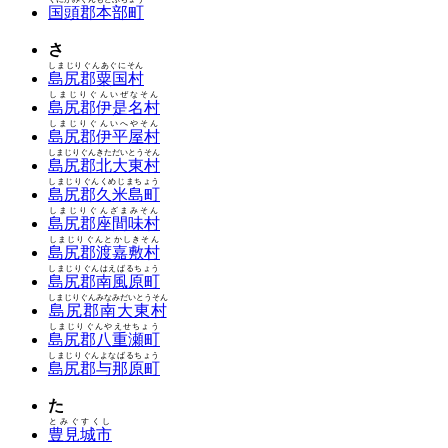
国頭郡本部町
さ
しまじりぐんあぐにそん
島尻郡粟国村
しまじりぐんいぜなそん
島尻郡伊是名村
しまじりぐんいへやそん
島尻郡伊平屋村
しまじりぐんきただいとうそん
島尻郡北大東村
しまじりぐんくめじまちょう
島尻郡久米島町
しまじりぐんざまみそん
島尻郡座間味村
しまじりぐんとかしきそん
島尻郡渡嘉敷村
しまじりぐんはえばるちょう
島尻郡南風原町
しまじりぐんみなみだいとうそん
島尻郡南大東村
しまじりぐんやえせちょう
島尻郡八重瀬町
しまじりぐんよなばるちょう
島尻郡与那原町
た
とみぐすくし
豊見城市