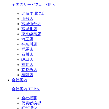
全国のサービス店 TOPへ
北海道 北見店
山形店
宮城仙台店
宮城北店
東京練馬店
埼玉店
神奈川店
群馬店
石川店
岐阜店
福井店
京都西店
福岡店
会社案内
会社案内 TOPへ
会社概要
代表者挨拶
経営理念