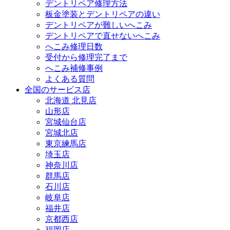
デントリペア修理方法
板金塗装とデントリペアの違い
デントリペアが難しいへこみ
デントリペアで直せないへこみ
へこみ修理日数
受付から修理完了まで
へこみ補修事例
よくある質問
全国のサービス店
北海道 北見店
山形店
宮城仙台店
宮城北店
東京練馬店
埼玉店
神奈川店
群馬店
石川店
岐阜店
福井店
京都西店
福岡店