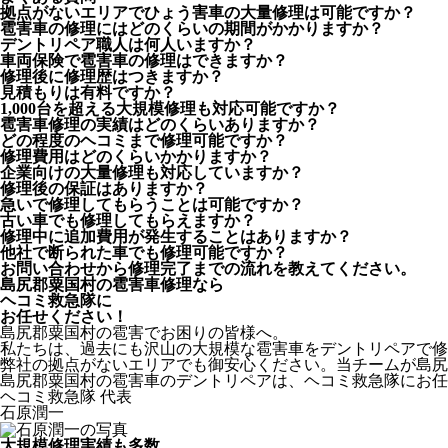
拠点がないエリアでひょう害車の大量修理は可能ですか？
雹害車の修理にはどのくらいの期間がかかりますか？
デントリペア職人は何人いますか？
車両保険で雹害車の修理はできますか？
修理後に修理歴はつきますか？
見積もりは有料ですか？
1,000台を超える大規模修理も対応可能ですか？
雹害車修理の実績はどのくらいありますか？
どの程度のヘコミまで修理可能ですか？
修理費用はどのくらいかかりますか？
企業向けの大量修理も対応していますか？
修理後の保証はありますか？
急いで修理してもらうことは可能ですか？
古い車でも修理してもらえますか？
修理中に追加費用が発生することはありますか？
他社で断られた車でも修理可能ですか？
お問い合わせから修理完了までの流れを教えてください。
島尻郡粟国村の雹害車修理なら
ヘコミ救急隊
に
お任せください！
島尻郡粟国村の雹害でお困りの皆様へ。
私たちは、過去にも沢山の大規模な雹害車をデントリペアで修
弊社の拠点がないエリアでも御安心ください。当チームが島尻
島尻郡粟国村の雹害車のデントリペアは、ヘコミ救急隊にお任
ヘコミ救急隊 代表
石原潤一
大規模修理実績も多数