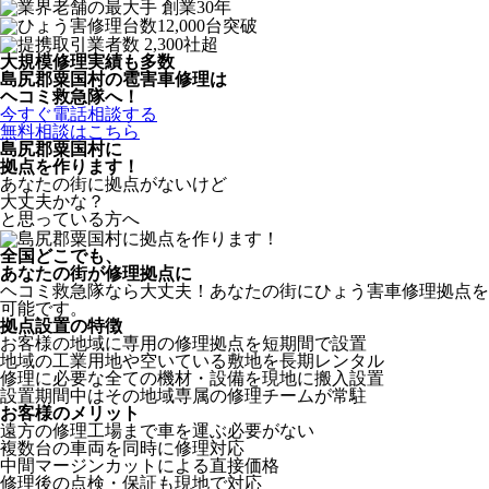
大規模修理実績も多数
島尻郡粟国村の雹害車修理は
ヘコミ救急隊へ！
今すぐ電話相談する
無料相談はこちら
島尻郡粟国村
に
拠点を作ります！
あなたの街に拠点がないけど
大丈夫かな？
と思っている方へ
全国どこでも、
あなたの街が修理拠点に
ヘコミ救急隊なら大丈夫！あなたの街にひょう害車修理拠点を
可能です。
拠点設置の特徴
お客様の地域に専用の修理拠点を短期間で設置
地域の工業用地や空いている敷地を長期レンタル
修理に必要な全ての機材・設備を現地に搬入設置
設置期間中はその地域専属の修理チームが常駐
お客様のメリット
遠方の修理工場まで車を運ぶ必要がない
複数台の車両を同時に修理対応
中間マージンカットによる直接価格
修理後の点検・保証も現地で対応