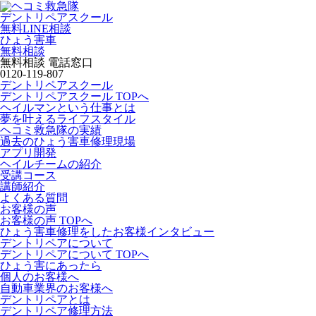
デントリペアスクール
無料LINE相談
ひょう害車
無料相談
無料相談 電話窓口
0120-119-807
デントリペアスクール
デントリペアスクール TOPへ
ヘイルマンという仕事とは
夢を叶えるライフスタイル
ヘコミ救急隊の実績
過去のひょう害車修理現場
アプリ開発
ヘイルチームの紹介
受講コース
講師紹介
よくある質問
お客様の声
お客様の声 TOPへ
ひょう害車修理をしたお客様インタビュー
デントリペアについて
デントリペアについて TOPへ
ひょう害にあったら
個人のお客様へ
自動車業界のお客様へ
デントリペアとは
デントリペア修理方法