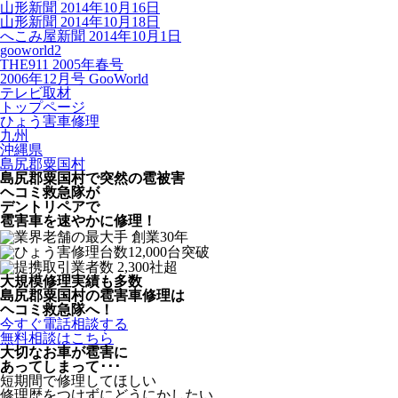
山形新聞 2014年10月16日
山形新聞 2014年10月18日
へこみ屋新聞 2014年10月1日
gooworld2
THE911 2005年春号
2006年12月号 GooWorld
テレビ取材
トップページ
ひょう害車修理
九州
沖縄県
島尻郡粟国村
島尻郡粟国村で突然の
雹被害
ヘコミ救急隊が
デントリペアで
雹害車を速やかに修理！
大規模修理実績も多数
島尻郡粟国村の雹害車修理は
ヘコミ救急隊へ！
今すぐ電話相談する
無料相談はこちら
大切なお車が雹害に
あってしまって･･･
短期間で修理してほしい
修理歴をつけずにどうにかしたい