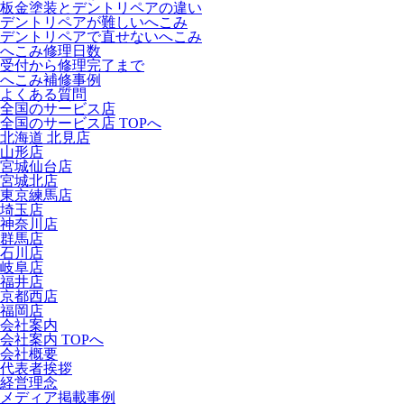
板金塗装とデントリペアの違い
デントリペアが難しいへこみ
デントリペアで直せないへこみ
へこみ修理日数
受付から修理完了まで
へこみ補修事例
よくある質問
全国のサービス店
全国のサービス店 TOPへ
北海道 北見店
山形店
宮城仙台店
宮城北店
東京練馬店
埼玉店
神奈川店
群馬店
石川店
岐阜店
福井店
京都西店
福岡店
会社案内
会社案内 TOPへ
会社概要
代表者挨拶
経営理念
メディア掲載事例