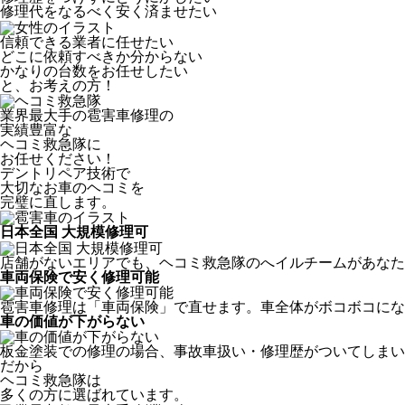
修理代をなるべく安く済ませたい
信頼できる業者に任せたい
どこに依頼すべきか分からない
かなりの台数をお任せしたい
と、お考えの方！
業界最大手の雹害車修理の
実績豊富な
ヘコミ救急隊
に
お任せください！
デントリペア技術で
大切なお車のヘコミを
完璧に直します。
日本全国 大規模修理可
店舗がないエリアでも、ヘコミ救急隊のへイルチームがあなたの
車両保険で安く修理可能
雹害車修理は「車両保険」で直せます。車全体がボコボコにな
車の価値が下がらない
板金塗装での修理の場合、事故車扱い・修理歴がついてしまい
だから
ヘコミ救急隊は
多くの方に選ばれています。