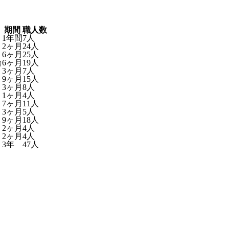
期間
職人数
1年間
7人
2ヶ月
24人
6ヶ月
25人
台
6ヶ月
19人
3ヶ月
7人
9ヶ月
15人
3ヶ月
8人
1ヶ月
4人
7ヶ月
11人
3ヶ月
5人
9ヶ月
18人
2ヶ月
4人
2ヶ月
4人
3年
47人