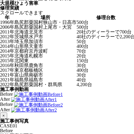
大規模ひょう害車
修理実績
スクロールできます
年
場所
修理台数
1996年
島尻郡粟国村狭山市・日高市
500台
2006年
島尻郡粟国村上尾市・大宮
500台
2011年
北海道北見市
20社のディーラーで700台
2012年
茨城県水戸市
40社のディーラーで2,200
2013年
埼玉県加須市
50台
2014年
山形県天童市
400台
2014年
京都府京丹波町
70台
2015年
北海道札幌市
20台
2015年
北関東
150台
2016年
秋田県鹿角市
30台
2017年
東京都板橋区
400台
2021年
富山県南砺市
30台
2021年
福島県福島市
40台
2022年
島尻郡粟国村・群馬県
4,200台
施工事例動画
Before
After
Before
After
×
施工事例写真
CASE
01
Before