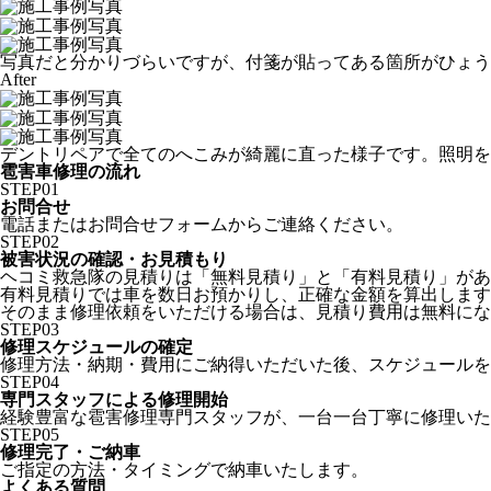
写真だと分かりづらいですが、付箋が貼ってある箇所がひょう
After
デントリペアで全てのへこみが綺麗に直った様子です。照明を
雹害車修理の流れ
STEP
01
お問合せ
電話またはお問合せフォームからご連絡ください。
STEP
02
被害状況の確認・お見積もり
ヘコミ救急隊の見積りは「無料見積り」と「有料見積り」があ
有料見積りでは車を数日お預かりし、正確な金額を算出します
そのまま修理依頼をいただける場合は、見積り費用は無料にな
STEP
03
修理スケジュールの確定
修理方法・納期・費用にご納得いただいた後、スケジュールを
STEP
04
専門スタッフによる修理開始
経験豊富な雹害修理専門スタッフが、一台一台丁寧に修理いた
STEP
05
修理完了・ご納車
ご指定の方法・タイミングで納車いたします。
よくある質問