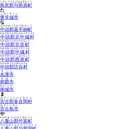
しまじりぐんよなばるちょう
島尻郡与那原町
た
とみぐすくし
豊見城市
な
なかがみぐんかでなちょう
中頭郡嘉手納町
なかがみぐんきたなかぐすくそん
中頭郡北中城村
なかがみぐんちゃたんちょう
中頭郡北谷町
なかがみぐんなかぐすくそん
中頭郡中城村
なかがみぐんにしはらちょう
中頭郡西原町
なかがみぐんよみたんそん
中頭郡読谷村
なごし
名護市
なはし
那覇市
なんじょうし
南城市
ま
みやこぐんたらまそん
宮古郡多良間村
みやこじまし
宮古島市
や
やえやまぐんたけとみちょう
八重山郡竹富町
やえやまぐんよなぐにちょう
八重山郡与那国町