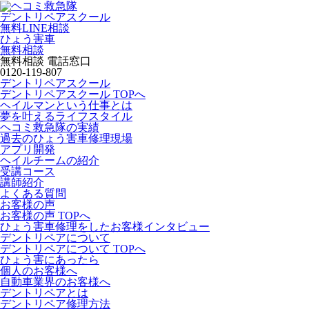
デントリペアスクール
無料LINE相談
ひょう害車
無料相談
無料相談 電話窓口
0120-119-807
デントリペアスクール
デントリペアスクール TOPへ
ヘイルマンという仕事とは
夢を叶えるライフスタイル
ヘコミ救急隊の実績
過去のひょう害車修理現場
アプリ開発
ヘイルチームの紹介
受講コース
講師紹介
よくある質問
お客様の声
お客様の声 TOPへ
ひょう害車修理をしたお客様インタビュー
デントリペアについて
デントリペアについて TOPへ
ひょう害にあったら
個人のお客様へ
自動車業界のお客様へ
デントリペアとは
デントリペア修理方法