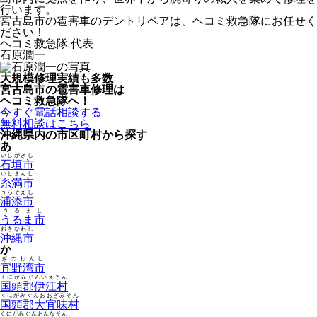
行います。
宮古島市の雹害車のデントリペアは、ヘコミ救急隊にお任せく
ださい！
ヘコミ救急隊 代表
石原潤一
大規模修理実績も多数
宮古島市の雹害車修理は
ヘコミ救急隊へ！
今すぐ電話相談する
無料相談はこちら
沖縄県内の市区町村から探す
あ
いしがきし
石垣市
いとまんし
糸満市
うらそえし
浦添市
うるまし
うるま市
おきなわし
沖縄市
か
ぎのわんし
宜野湾市
くにがみぐんいえそん
国頭郡伊江村
くにがみぐんおおぎみそん
国頭郡大宜味村
くにがみぐんおんなそん