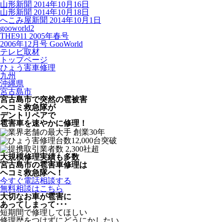
山形新聞 2014年10月16日
山形新聞 2014年10月18日
へこみ屋新聞 2014年10月1日
gooworld2
THE911 2005年春号
2006年12月号 GooWorld
テレビ取材
トップページ
ひょう害車修理
九州
沖縄県
宮古島市
宮古島市で突然の
雹被害
ヘコミ救急隊が
デントリペアで
雹害車を速やかに修理！
大規模修理実績も多数
宮古島市の雹害車修理は
ヘコミ救急隊へ！
今すぐ電話相談する
無料相談はこちら
大切なお車が雹害に
あってしまって･･･
短期間で修理してほしい
修理歴をつけずにどうにかしたい