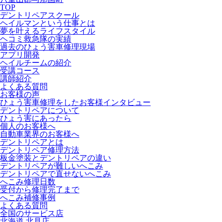
TOP
デントリペアスクール
ヘイルマンという仕事とは
夢を叶えるライフスタイル
ヘコミ救急隊の実績
過去のひょう害車修理現場
アプリ開発
ヘイルチームの紹介
受講コース
講師紹介
よくある質問
お客様の声
ひょう害車修理をしたお客様インタビュー
デントリペアについて
ひょう害にあったら
個人のお客様へ
自動車業界のお客様へ
デントリペアとは
デントリペア修理方法
板金塗装とデントリペアの違い
デントリペアが難しいへこみ
デントリペアで直せないへこみ
へこみ修理日数
受付から修理完了まで
へこみ補修事例
よくある質問
全国のサービス店
北海道 北見店