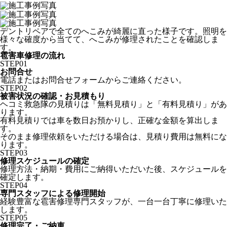
デントリペアで全てのへこみが綺麗に直った様子です。照明を
様々な確度から当てて、へこみが修理されたことを確認しま
す。
雹害車修理の流れ
STEP
01
お問合せ
電話またはお問合せフォームからご連絡ください。
STEP
02
被害状況の確認・お見積もり
ヘコミ救急隊の見積りは「無料見積り」と「有料見積り」があ
ります。
有料見積りでは車を数日お預かりし、正確な金額を算出しま
す。
そのまま修理依頼をいただける場合は、見積り費用は無料にな
ります。
STEP
03
修理スケジュールの確定
修理方法・納期・費用にご納得いただいた後、スケジュールを
確定します。
STEP
04
専門スタッフによる修理開始
経験豊富な雹害修理専門スタッフが、一台一台丁寧に修理いた
します。
STEP
05
修理完了・ご納車