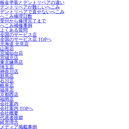
板金塗装とデントリペアの違い
デントリペアが難しいへこみ
デントリペアで直せないへこみ
へこみ修理日数
受付から修理完了まで
へこみ補修事例
よくある質問
全国のサービス店
全国のサービス店 TOPへ
北海道 北見店
山形店
宮城仙台店
宮城北店
東京練馬店
埼玉店
神奈川店
群馬店
石川店
岐阜店
福井店
京都西店
福岡店
会社案内
会社案内 TOPへ
会社概要
代表者挨拶
経営理念
メディア掲載事例