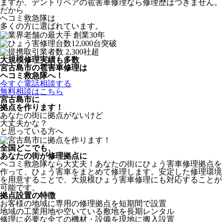
ますが、デントリペアの雹害車修理なら修理歴はつきません。
だから
ヘコミ救急隊は
多くの方に選ばれています。
大規模修理実績も多数
宮古島市の雹害車修理は
ヘコミ救急隊へ！
今すぐ電話相談する
無料相談はこちら
宮古島市
に
拠点を作ります！
あなたの街に拠点がないけど
大丈夫かな？
と思っている方へ
全国どこでも、
あなたの街が修理拠点に
ヘコミ救急隊なら大丈夫！あなたの街にひょう害車修理拠点を
作って、ひょう害車をまとめて修理します。安定した修理環境
を用意することで、大規模ひょう害車修理にも対応することが
可能です。
拠点設置の特徴
お客様の地域に専用の修理拠点を短期間で設置
地域の工業用地や空いている敷地を長期レンタル
修理に必要な全ての機材・設備を現地に搬入設置