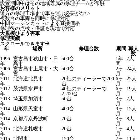
設置期間中はその地域専属の修理チームが常駐
お客様のメリット
遠方の修理工場まで車を運ぶ必要がない
複数台の車両を同時に修理対応
中間マージンカットによる直接価格
修理後の点検・保証も現地で対応
大規模ひょう害車
修理実績
スクロールできます
年
場所
修理台数
期間
職人
数
1996
宮古島市狭山市・日
500台
1年
7人
年
高市
間
2006
宮古島市上尾市・大
500台
2ヶ
24人
年
宮
月
2011
北海道北見市
20社のディーラーで700
6ヶ
25人
年
台
月
2012
茨城県水戸市
40社のディーラーで
6ヶ
19人
年
2,200台
月
2013
埼玉県加須市
50台
3ヶ
7人
年
月
2014
山形県天童市
400台
9ヶ
15人
年
月
2014
京都府京丹波町
70台
3ヶ
8人
年
月
2015
北海道札幌市
20台
1ヶ
4人
年
月
2015
北関東
150台
7ヶ
11人