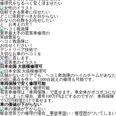
修理代をなるべく安く済ませたい
信頼できる業者に任せたい
どこに依頼すべきか分からない
かなりの台数をお任せしたい
と、お考えの方！
業界最大手の雹害車修理の
実績豊富な
ヘコミ救急隊
に
お任せください！
デントリペア技術で
大切なお車のヘコミを
完璧に直します。
日本全国 大規模修理可
店舗がないエリアでも、ヘコミ救急隊のへイルチームがあなた
の街に拠点を作り、1,000台超えの修理も可能です。
車両保険で安く修理可能
雹害車修理は「車両保険」で直せます。車全体がボコボコにな
ってしまった場合、通常100万円ほどするのですが、車両保険
で5万円程度だけで直せます。
車の価値が下がらない
板金塗装での修理の場合、事故車扱い・修理歴がついてしまい