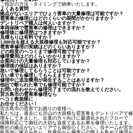
ご指定の方法・タイミングで納車いたします。
よくある質問
拠点がないエリアでひょう害車の大量修理は可能ですか？
雹害車の修理にはどのくらいの期間がかかりますか？
デントリペア職人は何人いますか？
車両保険で雹害車の修理はできますか？
修理後に修理歴はつきますか？
見積もりは有料ですか？
1,000台を超える大規模修理も対応可能ですか？
雹害車修理の実績はどのくらいありますか？
どの程度のヘコミまで修理可能ですか？
修理費用はどのくらいかかりますか？
企業向けの大量修理も対応していますか？
修理後の保証はありますか？
急いで修理してもらうことは可能ですか？
古い車でも修理してもらえますか？
修理中に追加費用が発生することはありますか？
他社で断られた車でも修理可能ですか？
お問い合わせから修理完了までの流れを教えてください。
宮古島市の雹害車修理なら
ヘコミ救急隊
に
お任せください！
宮古島市の雹害でお困りの皆様へ。
私たちは、過去にも沢山の大規模な雹害車をデントリペアで修
理をしてきました。企業の方々向けに最適化されたフローで、
保険対応にて御社の大切な資産であるお車を修理いたします。
弊社の拠点がないエリアでも御安心ください。当チームが宮古
島市内に拠点を作り、世界中から腕寄りの職人を集めて修理を