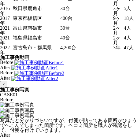
年
月
2016
秋田県鹿角市
30台
3ヶ
5人
年
月
2017
東京都板橋区
400台
9ヶ
18人
年
月
2021
富山県南砺市
30台
2ヶ
4人
年
月
2021
福島県福島市
40台
2ヶ
4人
年
月
2022
宮古島市・群馬県
4,200台
3年
47人
年
施工事例動画
Before
After
Before
After
×
施工事例写真
CASE
01
Before
写真だと分かりづらいですが、付箋が貼ってある箇所がひょう
でへこんでしまった箇所です。ヘコミ箇所を職人が確認をし
て、付箋を付けていきます。
After