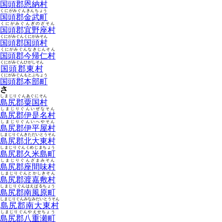
国頭郡恩納村
くにがみぐんきんちょう
国頭郡金武町
くにがみぐんぎのざそん
国頭郡宜野座村
くにがみぐんくにがみそん
国頭郡国頭村
くにがみぐんなきじんそん
国頭郡今帰仁村
くにがみぐんひがしそん
国頭郡東村
くにがみぐんもとぶちょう
国頭郡本部町
さ
しまじりぐんあぐにそん
島尻郡粟国村
しまじりぐんいぜなそん
島尻郡伊是名村
しまじりぐんいへやそん
島尻郡伊平屋村
しまじりぐんきただいとうそん
島尻郡北大東村
しまじりぐんくめじまちょう
島尻郡久米島町
しまじりぐんざまみそん
島尻郡座間味村
しまじりぐんとかしきそん
島尻郡渡嘉敷村
しまじりぐんはえばるちょう
島尻郡南風原町
しまじりぐんみなみだいとうそん
島尻郡南大東村
しまじりぐんやえせちょう
島尻郡八重瀬町