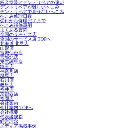
板金塗装とデントリペアの違い
デントリペアが難しいへこみ
デントリペアで直せないへこみ
へこみ修理日数
受付から修理完了まで
へこみ補修事例
よくある質問
全国のサービス店
全国のサービス店 TOPへ
北海道 北見店
山形店
宮城仙台店
宮城北店
東京練馬店
埼玉店
神奈川店
群馬店
石川店
岐阜店
福井店
京都西店
福岡店
会社案内
会社案内 TOPへ
会社概要
代表者挨拶
経営理念
メディア掲載事例