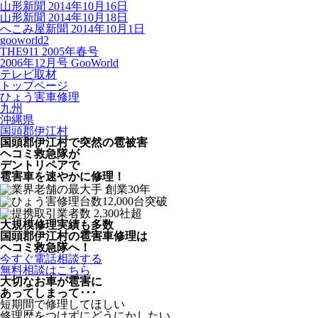
山形新聞 2014年10月16日
山形新聞 2014年10月18日
へこみ屋新聞 2014年10月1日
gooworld2
THE911 2005年春号
2006年12月号 GooWorld
テレビ取材
トップページ
ひょう害車修理
九州
沖縄県
国頭郡伊江村
国頭郡伊江村で突然の
雹被害
ヘコミ救急隊が
デントリペアで
雹害車を速やかに修理！
大規模修理実績も多数
国頭郡伊江村の雹害車修理は
ヘコミ救急隊へ！
今すぐ電話相談する
無料相談はこちら
大切なお車が雹害に
あってしまって･･･
短期間で修理してほしい
修理歴をつけずにどうにかしたい