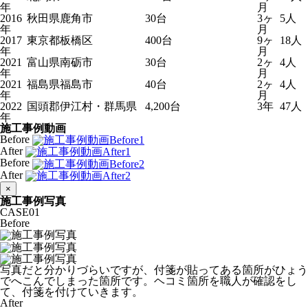
年
月
2016
秋田県鹿角市
30台
3ヶ
5人
年
月
2017
東京都板橋区
400台
9ヶ
18人
年
月
2021
富山県南砺市
30台
2ヶ
4人
年
月
2021
福島県福島市
40台
2ヶ
4人
年
月
2022
国頭郡伊江村・群馬県
4,200台
3年
47人
年
施工事例動画
Before
After
Before
After
×
施工事例写真
CASE
01
Before
写真だと分かりづらいですが、付箋が貼ってある箇所がひょう
でへこんでしまった箇所です。ヘコミ箇所を職人が確認をし
て、付箋を付けていきます。
After