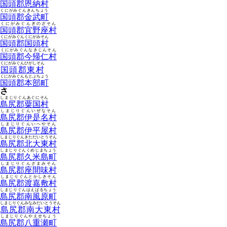
国頭郡恩納村
くにがみぐんきんちょう
国頭郡金武町
くにがみぐんぎのざそん
国頭郡宜野座村
くにがみぐんくにがみそん
国頭郡国頭村
くにがみぐんなきじんそん
国頭郡今帰仁村
くにがみぐんひがしそん
国頭郡東村
くにがみぐんもとぶちょう
国頭郡本部町
さ
しまじりぐんあぐにそん
島尻郡粟国村
しまじりぐんいぜなそん
島尻郡伊是名村
しまじりぐんいへやそん
島尻郡伊平屋村
しまじりぐんきただいとうそん
島尻郡北大東村
しまじりぐんくめじまちょう
島尻郡久米島町
しまじりぐんざまみそん
島尻郡座間味村
しまじりぐんとかしきそん
島尻郡渡嘉敷村
しまじりぐんはえばるちょう
島尻郡南風原町
しまじりぐんみなみだいとうそん
島尻郡南大東村
しまじりぐんやえせちょう
島尻郡八重瀬町