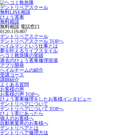
デントリペアスクール
無料LINE相談
ひょう害車
無料相談
無料相談 電話窓口
0120-119-807
デントリペアスクール
デントリペアスクール TOPへ
ヘイルマンという仕事とは
夢を叶えるライフスタイル
ヘコミ救急隊の実績
過去のひょう害車修理現場
アプリ開発
ヘイルチームの紹介
受講コース
講師紹介
よくある質問
お客様の声
お客様の声 TOPへ
ひょう害車修理をしたお客様インタビュー
デントリペアについて
デントリペアについて TOPへ
ひょう害にあったら
個人のお客様へ
自動車業界のお客様へ
デントリペアとは
デントリペア修理方法