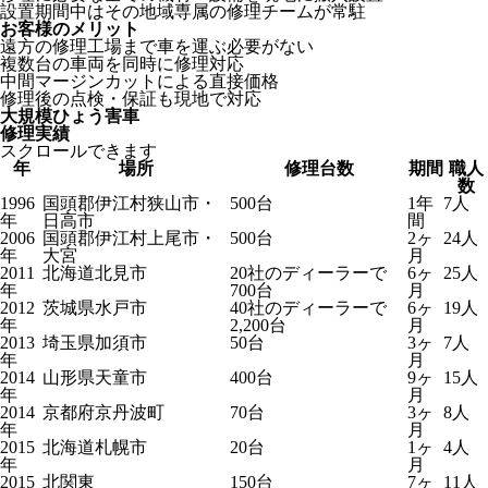
設置期間中はその地域専属の修理チームが常駐
お客様のメリット
遠方の修理工場まで車を運ぶ必要がない
複数台の車両を同時に修理対応
中間マージンカットによる直接価格
修理後の点検・保証も現地で対応
大規模ひょう害車
修理実績
スクロールできます
年
場所
修理台数
期間
職人
数
1996
国頭郡伊江村狭山市・
500台
1年
7人
年
日高市
間
2006
国頭郡伊江村上尾市・
500台
2ヶ
24人
年
大宮
月
2011
北海道北見市
20社のディーラーで
6ヶ
25人
年
700台
月
2012
茨城県水戸市
40社のディーラーで
6ヶ
19人
年
2,200台
月
2013
埼玉県加須市
50台
3ヶ
7人
年
月
2014
山形県天童市
400台
9ヶ
15人
年
月
2014
京都府京丹波町
70台
3ヶ
8人
年
月
2015
北海道札幌市
20台
1ヶ
4人
年
月
2015
北関東
150台
7ヶ
11人