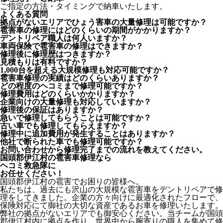
ご指定の方法・タイミングで納車いたします。
よくある質問
拠点がないエリアでひょう害車の大量修理は可能ですか？
雹害車の修理にはどのくらいの期間がかかりますか？
デントリペア職人は何人いますか？
車両保険で雹害車の修理はできますか？
修理後に修理歴はつきますか？
見積もりは有料ですか？
1,000台を超える大規模修理も対応可能ですか？
雹害車修理の実績はどのくらいありますか？
どの程度のヘコミまで修理可能ですか？
修理費用はどのくらいかかりますか？
企業向けの大量修理も対応していますか？
修理後の保証はありますか？
急いで修理してもらうことは可能ですか？
古い車でも修理してもらえますか？
修理中に追加費用が発生することはありますか？
他社で断られた車でも修理可能ですか？
お問い合わせから修理完了までの流れを教えてください。
国頭郡伊江村の雹害車修理なら
ヘコミ救急隊
に
お任せください！
国頭郡伊江村の雹害でお困りの皆様へ。
私たちは、過去にも沢山の大規模な雹害車をデントリペアで修
理をしてきました。企業の方々向けに最適化されたフローで、
保険対応にて御社の大切な資産であるお車を修理いたします。
弊社の拠点がないエリアでも御安心ください。当チームが国頭
郡伊江村内に拠点を作り、世界中から腕寄りの職人を集めて修