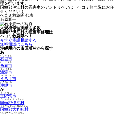
理を行います。
国頭郡伊江村の雹害車のデントリペアは、ヘコミ救急隊にお任
せください！
ヘコミ救急隊 代表
石原潤一
大規模修理実績も多数
国頭郡伊江村の雹害車修理は
ヘコミ救急隊へ！
今すぐ電話相談する
無料相談はこちら
沖縄県内の市区町村から探す
あ
いしがきし
石垣市
いとまんし
糸満市
うらそえし
浦添市
うるまし
うるま市
おきなわし
沖縄市
か
ぎのわんし
宜野湾市
くにがみぐんいえそん
国頭郡伊江村
くにがみぐんおおぎみそん
国頭郡大宜味村
くにがみぐんおんなそん