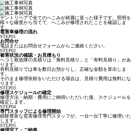
デントリペアで全てのへこみが綺麗に直った様子です。照明を
様々な確度から当てて、へこみが修理されたことを確認しま
す。
雹害車修理の流れ
STEP
01
お問合せ
電話またはお問合せフォームからご連絡ください。
STEP
02
被害状況の確認・お見積もり
ヘコミ救急隊の見積りは「無料見積り」と「有料見積り」があ
ります。
有料見積りでは車を数日お預かりし、正確な金額を算出しま
す。
そのまま修理依頼をいただける場合は、見積り費用は無料にな
ります。
STEP
03
修理スケジュールの確定
修理方法・納期・費用にご納得いただいた後、スケジュールを
確定します。
STEP
04
専門スタッフによる修理開始
経験豊富な雹害修理専門スタッフが、一台一台丁寧に修理いた
します。
STEP
05
修理完了・ご納車