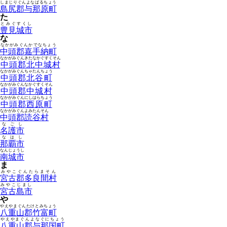
しまじりぐんよなばるちょう
島尻郡与那原町
た
とみぐすくし
豊見城市
な
なかがみぐんかでなちょう
中頭郡嘉手納町
なかがみぐんきたなかぐすくそん
中頭郡北中城村
なかがみぐんちゃたんちょう
中頭郡北谷町
なかがみぐんなかぐすくそん
中頭郡中城村
なかがみぐんにしはらちょう
中頭郡西原町
なかがみぐんよみたんそん
中頭郡読谷村
なごし
名護市
なはし
那覇市
なんじょうし
南城市
ま
みやこぐんたらまそん
宮古郡多良間村
みやこじまし
宮古島市
や
やえやまぐんたけとみちょう
八重山郡竹富町
やえやまぐんよなぐにちょう
八重山郡与那国町