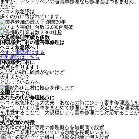
ますが、デントリペアの雹害車修理なら修理歴はつきません。
だから
ヘコミ救急隊は
多くの方に選ばれています。
大規模修理実績も多数
国頭郡伊江村の雹害車修理は
ヘコミ救急隊へ！
今すぐ電話相談する
無料相談はこちら
国頭郡伊江村
に
拠点を作ります！
あなたの街に拠点がないけど
大丈夫かな？
と思っている方へ
全国どこでも、
あなたの街が修理拠点に
ヘコミ救急隊なら大丈夫！あなたの街にひょう害車修理拠点を
作って、ひょう害車をまとめて修理します。安定した修理環境
を用意することで、大規模ひょう害車修理にも対応することが
可能です。
拠点設置の特徴
お客様の地域に専用の修理拠点を短期間で設置
地域の工業用地や空いている敷地を長期レンタル
修理に必要な全ての機材・設備を現地に搬入設置