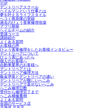
TOP
デントリペアスクール
ヘイルマンという仕事とは
夢を叶えるライフスタイル
ヘコミ救急隊の実績
過去のひょう害車修理現場
アプリ開発
ヘイルチームの紹介
受講コース
講師紹介
よくある質問
お客様の声
ひょう害車修理をしたお客様インタビュー
デントリペアについて
ひょう害にあったら
個人のお客様へ
自動車業界のお客様へ
デントリペアとは
デントリペア修理方法
板金塗装とデントリペアの違い
デントリペアが難しいへこみ
デントリペアで直せないへこみ
へこみ修理日数
受付から修理完了まで
へこみ補修事例
よくある質問
全国のサービス店
北海道 北見店