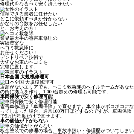
修理代をなるべく安く済ませたい
信頼できる業者に任せたい
どこに依頼すべきか分からない
かなりの台数をお任せしたい
と、お考えの方！
業界最大手の雹害車修理の
実績豊富な
ヘコミ救急隊
に
お任せください！
デントリペア技術で
大切なお車のヘコミを
完璧に直します。
日本全国 大規模修理可
店舗がないエリアでも、ヘコミ救急隊のへイルチームがあなた
の街に拠点を作り、1,000台超えの修理も可能です。
車両保険で安く修理可能
雹害車修理は「車両保険」で直せます。車全体がボコボコにな
ってしまった場合、通常100万円ほどするのですが、車両保険
で5万円程度だけで直せます。
車の価値が下がらない
板金塗装での修理の場合、事故車扱い・修理歴がついてしまい