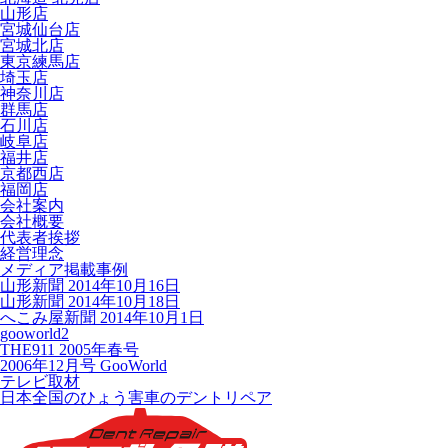
山形店
宮城仙台店
宮城北店
東京練馬店
埼玉店
神奈川店
群馬店
石川店
岐阜店
福井店
京都西店
福岡店
会社案内
会社概要
代表者挨拶
経営理念
メディア掲載事例
山形新聞 2014年10月16日
山形新聞 2014年10月18日
へこみ屋新聞 2014年10月1日
gooworld2
THE911 2005年春号
2006年12月号 GooWorld
テレビ取材
日本全国のひょう害車のデントリペア