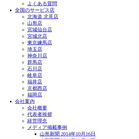
よくある質問
全国のサービス店
北海道 北見店
山形店
宮城仙台店
宮城北店
東京練馬店
埼玉店
神奈川店
群馬店
石川店
岐阜店
福井店
京都西店
福岡店
会社案内
会社概要
代表者挨拶
経営理念
メディア掲載事例
山形新聞 2014年10月16日