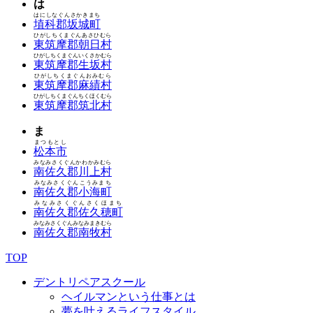
は
はにしなぐんさかきまち
埴科郡坂城町
ひがしちくまぐんあさひむら
東筑摩郡朝日村
ひがしちくまぐんいくさかむら
東筑摩郡生坂村
ひがしちくまぐんおみむら
東筑摩郡麻績村
ひがしちくまぐんちくほくむら
東筑摩郡筑北村
ま
まつもとし
松本市
みなみさくぐんかわかみむら
南佐久郡川上村
みなみさくぐんこうみまち
南佐久郡小海町
みなみさくぐんさくほまち
南佐久郡佐久穂町
みなみさくぐんみなみまきむら
南佐久郡南牧村
TOP
デントリペアスクール
ヘイルマンという仕事とは
夢を叶えるライフスタイル