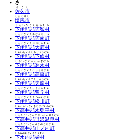
さ
さくし
佐久市
しおじりし
塩尻市
しもいなぐんあちむら
下伊那郡阿智村
しもいなぐんあなんちょう
下伊那郡阿南町
しもいなぐんおおしかむら
下伊那郡大鹿村
しもいなぐんしもじょうむら
下伊那郡下條村
しもいなぐんたかぎむら
下伊那郡喬木村
しもいなぐんたかもりまち
下伊那郡高森町
しもいなぐんてんりゅうむら
下伊那郡天龍村
しもいなぐんとよおかむら
下伊那郡豊丘村
しもいなぐんまつかわまち
下伊那郡松川町
しもたかいぐんきじまだいらむら
下高井郡木島平村
しもたかいぐんのざわおんせんむら
下高井郡野沢温泉村
しもたかいぐんやまのうちまち
下高井郡山ノ内町
しもみのちぐんさかえむら
下水内郡栄村