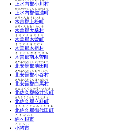
上水内郡小川村
かみみのちぐんしなのまち
上水内郡信濃町
きそぐんあげまつまち
木曽郡上松町
きそぐんおおくわむら
木曽郡大桑村
きそぐんきそまち
木曽郡木曽町
きそぐんきそむら
木曽郡木祖村
きそぐんなぎそまち
木曽郡南木曽町
きたあづみぐんいけだまち
北安曇郡池田町
きたあづみぐんおたりむら
北安曇郡小谷村
きたあづみぐんはくばむら
北安曇郡白馬村
きたさくぐんかるいざわまち
北佐久郡軽井沢町
きたさくぐんたてしなまち
北佐久郡立科町
きたさくぐんみよたまち
北佐久郡御代田町
こまがねし
駒ヶ根市
こもろし
小諸市