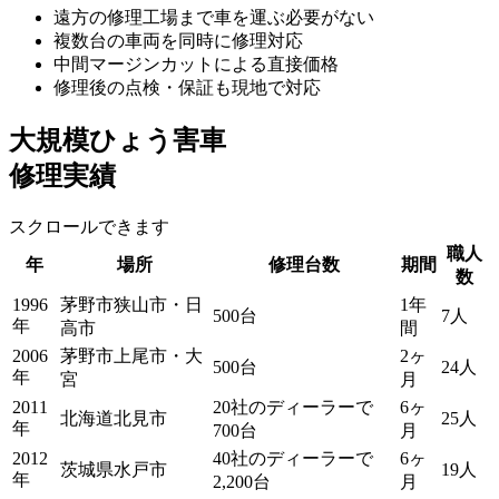
遠方の修理工場まで車を運ぶ必要がない
複数台の車両を同時に修理対応
中間マージンカットによる直接価格
修理後の点検・保証も現地で対応
大規模ひょう害車
修理実績
スクロールできます
職人
年
場所
修理台数
期間
数
1996
茅野市狭山市・日
1年
500台
7人
年
高市
間
2006
茅野市上尾市・大
2ヶ
500台
24人
年
宮
月
2011
20社のディーラーで
6ヶ
北海道北見市
25人
年
700台
月
2012
40社のディーラーで
6ヶ
茨城県水戸市
19人
年
2,200台
月