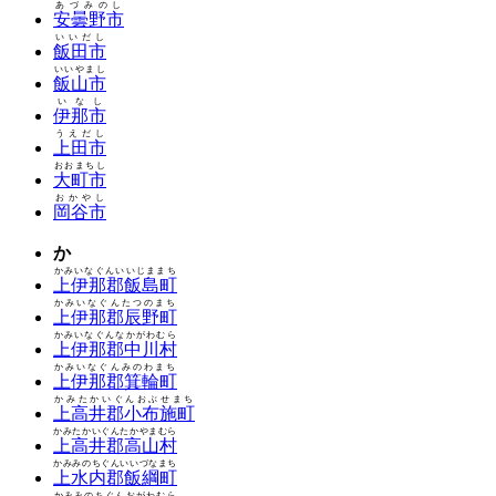
あづみのし
安曇野市
いいだし
飯田市
いいやまし
飯山市
いなし
伊那市
うえだし
上田市
おおまちし
大町市
おかやし
岡谷市
か
かみいなぐんいいじままち
上伊那郡飯島町
かみいなぐんたつのまち
上伊那郡辰野町
かみいなぐんなかがわむら
上伊那郡中川村
かみいなぐんみのわまち
上伊那郡箕輪町
かみたかいぐんおぶせまち
上高井郡小布施町
かみたかいぐんたかやまむら
上高井郡高山村
かみみのちぐんいいづなまち
上水内郡飯綱町
かみみのちぐんおがわむら