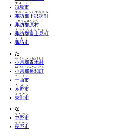
すざかし
須坂市
すわぐんしもすわまち
諏訪郡下諏訪町
すわぐんはらむら
諏訪郡原村
すわぐんふじみまち
諏訪郡富士見町
すわし
諏訪市
た
ちいさがたぐんあおきむら
小県郡青木村
ちいさがたぐんながわまち
小県郡長和町
ちくまし
千曲市
ちのし
茅野市
とうみし
東御市
な
なかのし
中野市
ながのし
長野市