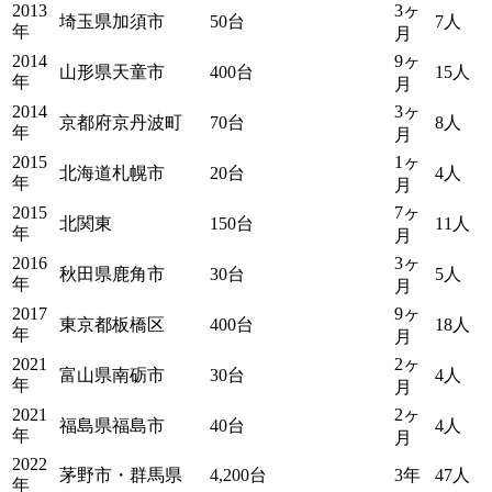
2013
3ヶ
埼玉県加須市
50台
7人
年
月
2014
9ヶ
山形県天童市
400台
15人
年
月
2014
3ヶ
京都府京丹波町
70台
8人
年
月
2015
1ヶ
北海道札幌市
20台
4人
年
月
2015
7ヶ
北関東
150台
11人
年
月
2016
3ヶ
秋田県鹿角市
30台
5人
年
月
2017
9ヶ
東京都板橋区
400台
18人
年
月
2021
2ヶ
富山県南砺市
30台
4人
年
月
2021
2ヶ
福島県福島市
40台
4人
年
月
2022
茅野市・群馬県
4,200台
3年
47人
年