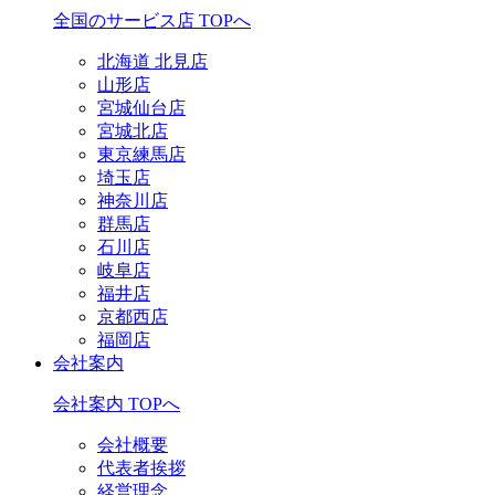
全国のサービス店 TOPへ
北海道 北見店
山形店
宮城仙台店
宮城北店
東京練馬店
埼玉店
神奈川店
群馬店
石川店
岐阜店
福井店
京都西店
福岡店
会社案内
会社案内 TOPへ
会社概要
代表者挨拶
経営理念