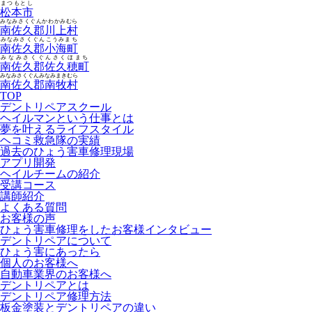
まつもとし
松本市
みなみさくぐんかわかみむら
南佐久郡川上村
みなみさくぐんこうみまち
南佐久郡小海町
みなみさくぐんさくほまち
南佐久郡佐久穂町
みなみさくぐんみなみまきむら
南佐久郡南牧村
TOP
デントリペアスクール
ヘイルマンという仕事とは
夢を叶えるライフスタイル
ヘコミ救急隊の実績
過去のひょう害車修理現場
アプリ開発
ヘイルチームの紹介
受講コース
講師紹介
よくある質問
お客様の声
ひょう害車修理をしたお客様インタビュー
デントリペアについて
ひょう害にあったら
個人のお客様へ
自動車業界のお客様へ
デントリペアとは
デントリペア修理方法
板金塗装とデントリペアの違い