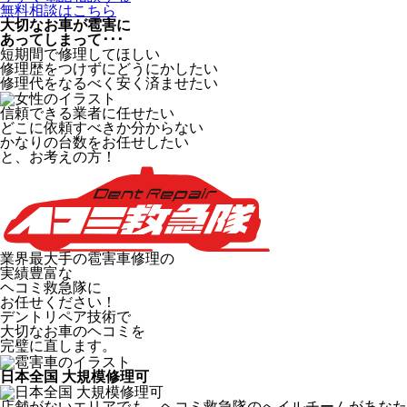
無料相談はこちら
大切なお車が雹害に
あってしまって･･･
短期間で修理してほしい
修理歴をつけずにどうにかしたい
修理代をなるべく安く済ませたい
信頼できる業者に任せたい
どこに依頼すべきか分からない
かなりの台数をお任せしたい
と、お考えの方！
業界最大手の雹害車修理の
実績豊富な
ヘコミ救急隊
に
お任せください！
デントリペア技術で
大切なお車のヘコミを
完璧に直します。
日本全国 大規模修理可
店舗がないエリアでも、ヘコミ救急隊のへイルチームがあなた