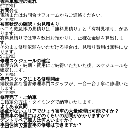
雹害車修理の流れ
STEP
01
お問合せ
電話またはお問合せフォームからご連絡ください。
STEP
02
被害状況の確認・お見積もり
ヘコミ救急隊の見積りは「無料見積り」と「有料見積り」があ
ります。
有料見積りでは車を数日お預かりし、正確な金額を算出しま
す。
そのまま修理依頼をいただける場合は、見積り費用は無料にな
ります。
STEP
03
修理スケジュールの確定
修理方法・納期・費用にご納得いただいた後、スケジュールを
確定します。
STEP
04
専門スタッフによる修理開始
経験豊富な雹害修理専門スタッフが、一台一台丁寧に修理いた
します。
STEP
05
修理完了・ご納車
ご指定の方法・タイミングで納車いたします。
よくある質問
拠点がないエリアでひょう害車の大量修理は可能ですか？
雹害車の修理にはどのくらいの期間がかかりますか？
デントリペア職人は何人いますか？
車両保険で雹害車の修理はできますか？