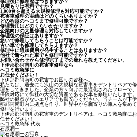
修理後に修理歴はつきますか？
見積もりは有料ですか？
1,000台を超える大規模修理も対応可能ですか？
雹害車修理の実績はどのくらいありますか？
どの程度のヘコミまで修理可能ですか？
修理費用はどのくらいかかりますか？
企業向けの大量修理も対応していますか？
修理後の保証はありますか？
急いで修理してもらうことは可能ですか？
古い車でも修理してもらえますか？
修理中に追加費用が発生することはありますか？
他社で断られた車でも修理可能ですか？
お問い合わせから修理完了までの流れを教えてください。
下伊那郡阿南町の雹害車修理なら
ヘコミ救急隊
に
お任せください！
下伊那郡阿南町の雹害でお困りの皆様へ。
私たちは、過去にも沢山の大規模な雹害車をデントリペアで修
理をしてきました。企業の方々向けに最適化されたフローで、
保険対応にて御社の大切な資産であるお車を修理いたします。
弊社の拠点がないエリアでも御安心ください。当チームが下伊
那郡阿南町内に拠点を作り、世界中から腕寄りの職人を集めて
修理を行います。
下伊那郡阿南町の雹害車のデントリペアは、ヘコミ救急隊にお
任せください！
ヘコミ救急隊 代表
石原潤一