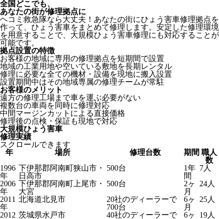
全国どこでも、
あなたの街が修理拠点に
ヘコミ救急隊なら大丈夫！あなたの街にひょう害車修理拠点を
作って、ひょう害車をまとめて修理します。安定した修理環境
を用意することで、大規模ひょう害車修理にも対応することが
可能です。
拠点設置の特徴
お客様の地域に専用の修理拠点を短期間で設置
地域の工業用地や空いている敷地を長期レンタル
修理に必要な全ての機材・設備を現地に搬入設置
設置期間中はその地域専属の修理チームが常駐
お客様のメリット
遠方の修理工場まで車を運ぶ必要がない
複数台の車両を同時に修理対応
中間マージンカットによる直接価格
修理後の点検・保証も現地で対応
大規模ひょう害車
修理実績
スクロールできます
年
場所
修理台数
期間
職人
数
1996
下伊那郡阿南町狭山市・
500台
1年
7人
年
日高市
間
2006
下伊那郡阿南町上尾市・
500台
2ヶ
24人
年
大宮
月
2011
北海道北見市
20社のディーラーで
6ヶ
25人
年
700台
月
2012
茨城県水戸市
40社のディーラーで
6ヶ
19人