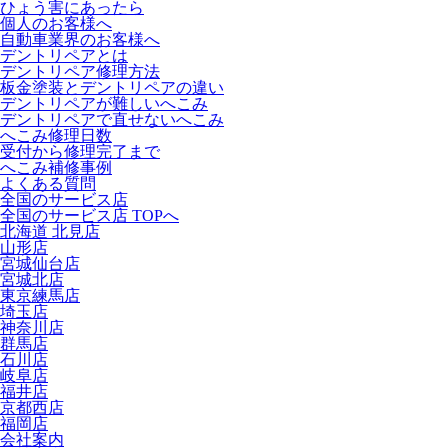
ひょう害にあったら
個人のお客様へ
自動車業界のお客様へ
デントリペアとは
デントリペア修理方法
板金塗装とデントリペアの違い
デントリペアが難しいへこみ
デントリペアで直せないへこみ
へこみ修理日数
受付から修理完了まで
へこみ補修事例
よくある質問
全国のサービス店
全国のサービス店 TOPへ
北海道 北見店
山形店
宮城仙台店
宮城北店
東京練馬店
埼玉店
神奈川店
群馬店
石川店
岐阜店
福井店
京都西店
福岡店
会社案内