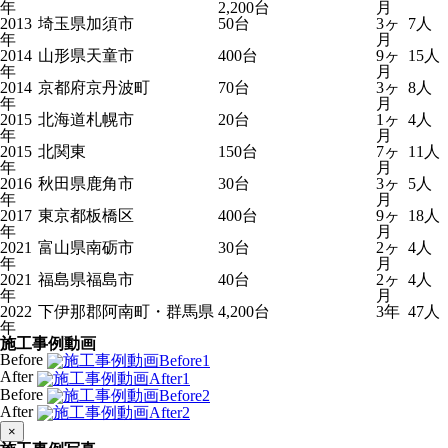
年
2,200台
月
2013
埼玉県加須市
50台
3ヶ
7人
年
月
2014
山形県天童市
400台
9ヶ
15人
年
月
2014
京都府京丹波町
70台
3ヶ
8人
年
月
2015
北海道札幌市
20台
1ヶ
4人
年
月
2015
北関東
150台
7ヶ
11人
年
月
2016
秋田県鹿角市
30台
3ヶ
5人
年
月
2017
東京都板橋区
400台
9ヶ
18人
年
月
2021
富山県南砺市
30台
2ヶ
4人
年
月
2021
福島県福島市
40台
2ヶ
4人
年
月
2022
下伊那郡阿南町・群馬県
4,200台
3年
47人
年
施工事例動画
Before
After
Before
After
×