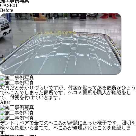
施工事例写真
CASE
01
Before
写真だと分かりづらいですが、付箋が貼ってある箇所がひょう
でへこんでしまった箇所です。ヘコミ箇所を職人が確認をし
て、付箋を付けていきます。
After
デントリペアで全てのへこみが綺麗に直った様子です。照明を
様々な確度から当てて、へこみが修理されたことを確認しま
す。