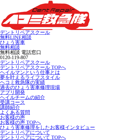
デントリペアスクール
無料LINE相談
ひょう害車
無料相談
無料相談 電話窓口
0120-119-807
デントリペアスクール
デントリペアスクール TOPへ
ヘイルマンという仕事とは
夢を叶えるライフスタイル
ヘコミ救急隊の実績
過去のひょう害車修理現場
アプリ開発
ヘイルチームの紹介
受講コース
講師紹介
よくある質問
お客様の声
お客様の声 TOPへ
ひょう害車修理をしたお客様インタビュー
デントリペアについて
デントリペアについて TOPへ