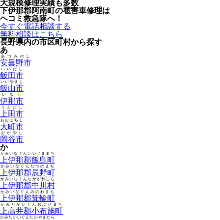
大規模修理実績も多数
下伊那郡阿南町の雹害車修理は
ヘコミ救急隊へ！
今すぐ電話相談する
無料相談はこちら
長野県内の市区町村から探す
あ
あづみのし
安曇野市
いいだし
飯田市
いいやまし
飯山市
いなし
伊那市
うえだし
上田市
おおまちし
大町市
おかやし
岡谷市
か
かみいなぐんいいじままち
上伊那郡飯島町
かみいなぐんたつのまち
上伊那郡辰野町
かみいなぐんなかがわむら
上伊那郡中川村
かみいなぐんみのわまち
上伊那郡箕輪町
かみたかいぐんおぶせまち
上高井郡小布施町
かみたかいぐんたかやまむら