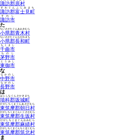
諏訪郡原村
すわぐんふじみまち
諏訪郡富士見町
すわし
諏訪市
た
ちいさがたぐんあおきむら
小県郡青木村
ちいさがたぐんながわまち
小県郡長和町
ちくまし
千曲市
ちのし
茅野市
とうみし
東御市
な
なかのし
中野市
ながのし
長野市
は
はにしなぐんさかきまち
埴科郡坂城町
ひがしちくまぐんあさひむら
東筑摩郡朝日村
ひがしちくまぐんいくさかむら
東筑摩郡生坂村
ひがしちくまぐんおみむら
東筑摩郡麻績村
ひがしちくまぐんちくほくむら
東筑摩郡筑北村
ま