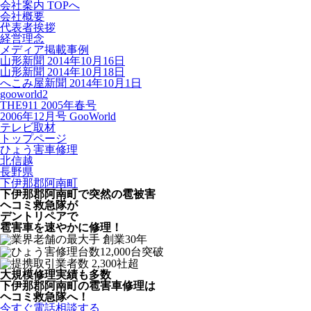
会社案内 TOPへ
会社概要
代表者挨拶
経営理念
メディア掲載事例
山形新聞 2014年10月16日
山形新聞 2014年10月18日
へこみ屋新聞 2014年10月1日
gooworld2
THE911 2005年春号
2006年12月号 GooWorld
テレビ取材
トップページ
ひょう害車修理
北信越
長野県
下伊那郡阿南町
下伊那郡阿南町で突然の
雹被害
ヘコミ救急隊が
デントリペアで
雹害車を速やかに修理！
大規模修理実績も多数
下伊那郡阿南町の雹害車修理は
ヘコミ救急隊へ！
今すぐ電話相談する