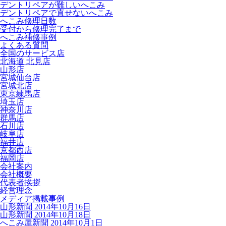
デントリペアが難しいへこみ
デントリペアで直せないへこみ
へこみ修理日数
受付から修理完了まで
へこみ補修事例
よくある質問
全国のサービス店
北海道 北見店
山形店
宮城仙台店
宮城北店
東京練馬店
埼玉店
神奈川店
群馬店
石川店
岐阜店
福井店
京都西店
福岡店
会社案内
会社概要
代表者挨拶
経営理念
メディア掲載事例
山形新聞 2014年10月16日
山形新聞 2014年10月18日
へこみ屋新聞 2014年10月1日