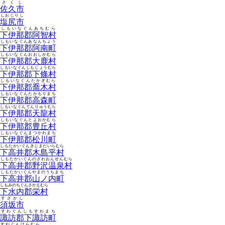
さくし
佐久市
しおじりし
塩尻市
しもいなぐんあちむら
下伊那郡阿智村
しもいなぐんあなんちょう
下伊那郡阿南町
しもいなぐんおおしかむら
下伊那郡大鹿村
しもいなぐんしもじょうむら
下伊那郡下條村
しもいなぐんたかぎむら
下伊那郡喬木村
しもいなぐんたかもりまち
下伊那郡高森町
しもいなぐんてんりゅうむら
下伊那郡天龍村
しもいなぐんとよおかむら
下伊那郡豊丘村
しもいなぐんまつかわまち
下伊那郡松川町
しもたかいぐんきじまだいらむら
下高井郡木島平村
しもたかいぐんのざわおんせんむら
下高井郡野沢温泉村
しもたかいぐんやまのうちまち
下高井郡山ノ内町
しもみのちぐんさかえむら
下水内郡栄村
すざかし
須坂市
すわぐんしもすわまち
諏訪郡下諏訪町
すわぐんはらむら