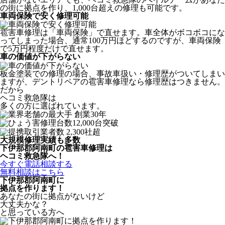
の街に拠点を作り、1,000台超えの修理も可能です。
車両保険で安く修理可能
雹害車修理は「車両保険」で直せます。車全体がボコボコにな
ってしまった場合、通常100万円ほどするのですが、車両保険
で5万円程度だけで直せます。
車の価値が下がらない
板金塗装での修理の場合、事故車扱い・修理歴がついてしまい
ますが、デントリペアの雹害車修理なら修理歴はつきません。
だから
ヘコミ救急隊は
多くの方に選ばれています。
大規模修理実績も多数
下伊那郡阿南町の雹害車修理は
ヘコミ救急隊へ！
今すぐ電話相談する
無料相談はこちら
下伊那郡阿南町
に
拠点を作ります！
あなたの街に拠点がないけど
大丈夫かな？
と思っている方へ