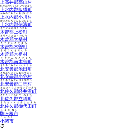
上高井郡高山村
かみみのちぐんいいづなまち
上水内郡飯綱町
かみみのちぐんおがわむら
上水内郡小川村
かみみのちぐんしなのまち
上水内郡信濃町
きそぐんあげまつまち
木曽郡上松町
きそぐんおおくわむら
木曽郡大桑村
きそぐんきそまち
木曽郡木曽町
きそぐんきそむら
木曽郡木祖村
きそぐんなぎそまち
木曽郡南木曽町
きたあづみぐんいけだまち
北安曇郡池田町
きたあづみぐんおたりむら
北安曇郡小谷村
きたあづみぐんはくばむら
北安曇郡白馬村
きたさくぐんかるいざわまち
北佐久郡軽井沢町
きたさくぐんたてしなまち
北佐久郡立科町
きたさくぐんみよたまち
北佐久郡御代田町
こまがねし
駒ヶ根市
こもろし
小諸市
さ