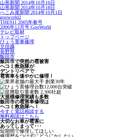
山形新聞 2014年10月16日
山形新聞 2014年10月18日
へこみ屋新聞 2014年10月1日
gooworld2
THE911 2005年春号
2006年12月号 GooWorld
テレビ取材
トップページ
ひょう害車修理
北信越
長野県
飯田市
飯田市で突然の
雹被害
ヘコミ救急隊が
デントリペアで
雹害車を速やかに修理！
大規模修理実績も多数
飯田市の雹害車修理は
ヘコミ救急隊へ！
今すぐ電話相談する
無料相談はこちら
大切なお車が雹害に
あってしまって･･･
短期間で修理してほしい
修理歴をつけずにどうにかしたい