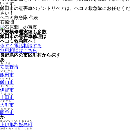
います。
飯田市の雹害車のデントリペアは、ヘコミ救急隊にお任せくだ
さい！
ヘコミ救急隊 代表
石原潤一
大規模修理実績も多数
飯田市の雹害車修理は
ヘコミ救急隊へ！
今すぐ電話相談する
無料相談はこちら
長野県内の市区町村から探す
あ
あづみのし
安曇野市
いいだし
飯田市
いいやまし
飯山市
いなし
伊那市
うえだし
上田市
おおまちし
大町市
おかやし
岡谷市
か
かみいなぐんいいじままち
上伊那郡飯島町
かみいなぐんたつのまち