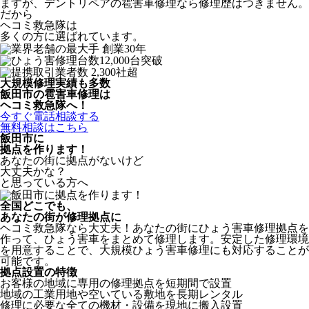
ますが、デントリペアの雹害車修理なら修理歴はつきません。
だから
ヘコミ救急隊は
多くの方に選ばれています。
大規模修理実績も多数
飯田市の雹害車修理は
ヘコミ救急隊へ！
今すぐ電話相談する
無料相談はこちら
飯田市
に
拠点を作ります！
あなたの街に拠点がないけど
大丈夫かな？
と思っている方へ
全国どこでも、
あなたの街が修理拠点に
ヘコミ救急隊なら大丈夫！あなたの街にひょう害車修理拠点を
作って、ひょう害車をまとめて修理します。安定した修理環境
を用意することで、大規模ひょう害車修理にも対応することが
可能です。
拠点設置の特徴
お客様の地域に専用の修理拠点を短期間で設置
地域の工業用地や空いている敷地を長期レンタル
修理に必要な全ての機材・設備を現地に搬入設置