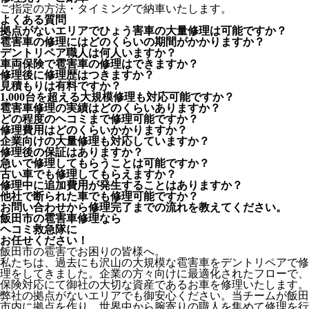
ご指定の方法・タイミングで納車いたします。
よくある質問
拠点がないエリアでひょう害車の大量修理は可能ですか？
雹害車の修理にはどのくらいの期間がかかりますか？
デントリペア職人は何人いますか？
車両保険で雹害車の修理はできますか？
修理後に修理歴はつきますか？
見積もりは有料ですか？
1,000台を超える大規模修理も対応可能ですか？
雹害車修理の実績はどのくらいありますか？
どの程度のヘコミまで修理可能ですか？
修理費用はどのくらいかかりますか？
企業向けの大量修理も対応していますか？
修理後の保証はありますか？
急いで修理してもらうことは可能ですか？
古い車でも修理してもらえますか？
修理中に追加費用が発生することはありますか？
他社で断られた車でも修理可能ですか？
お問い合わせから修理完了までの流れを教えてください。
飯田市の雹害車修理なら
ヘコミ救急隊
に
お任せください！
飯田市の雹害でお困りの皆様へ。
私たちは、過去にも沢山の大規模な雹害車をデントリペアで修
理をしてきました。企業の方々向けに最適化されたフローで、
保険対応にて御社の大切な資産であるお車を修理いたします。
弊社の拠点がないエリアでも御安心ください。当チームが飯田
市内に拠点を作り、世界中から腕寄りの職人を集めて修理を行