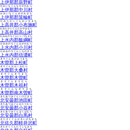
上伊那郡辰野町
かみいなぐんなかがわむら
上伊那郡中川村
かみいなぐんみのわまち
上伊那郡箕輪町
かみたかいぐんおぶせまち
上高井郡小布施町
かみたかいぐんたかやまむら
上高井郡高山村
かみみのちぐんいいづなまち
上水内郡飯綱町
かみみのちぐんおがわむら
上水内郡小川村
かみみのちぐんしなのまち
上水内郡信濃町
きそぐんあげまつまち
木曽郡上松町
きそぐんおおくわむら
木曽郡大桑村
きそぐんきそまち
木曽郡木曽町
きそぐんきそむら
木曽郡木祖村
きそぐんなぎそまち
木曽郡南木曽町
きたあづみぐんいけだまち
北安曇郡池田町
きたあづみぐんおたりむら
北安曇郡小谷村
きたあづみぐんはくばむら
北安曇郡白馬村
きたさくぐんかるいざわまち
北佐久郡軽井沢町
きたさくぐんたてしなまち