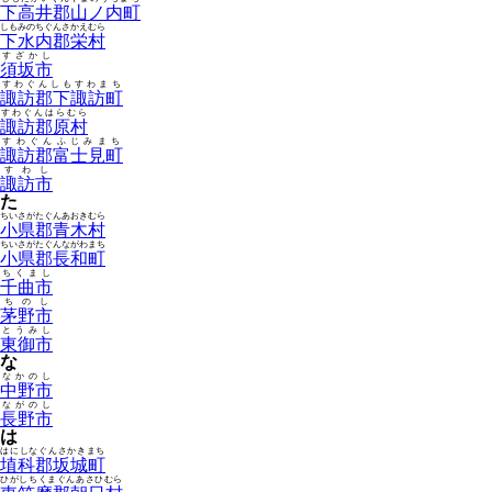
下高井郡山ノ内町
しもみのちぐんさかえむら
下水内郡栄村
すざかし
須坂市
すわぐんしもすわまち
諏訪郡下諏訪町
すわぐんはらむら
諏訪郡原村
すわぐんふじみまち
諏訪郡富士見町
すわし
諏訪市
た
ちいさがたぐんあおきむら
小県郡青木村
ちいさがたぐんながわまち
小県郡長和町
ちくまし
千曲市
ちのし
茅野市
とうみし
東御市
な
なかのし
中野市
ながのし
長野市
は
はにしなぐんさかきまち
埴科郡坂城町
ひがしちくまぐんあさひむら