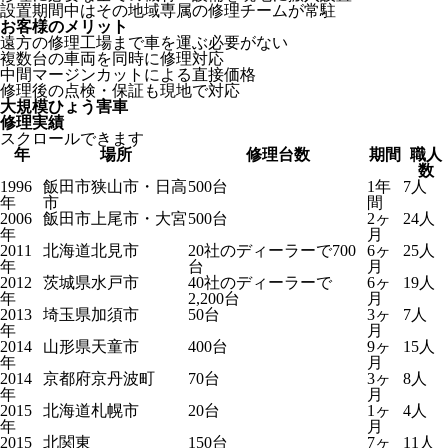
設置期間中はその地域専属の修理チームが常駐
お客様のメリット
遠方の修理工場まで車を運ぶ必要がない
複数台の車両を同時に修理対応
中間マージンカットによる直接価格
修理後の点検・保証も現地で対応
大規模ひょう害車
修理実績
スクロールできます
年
場所
修理台数
期間
職人
数
1996
飯田市狭山市・日高
500台
1年
7人
年
市
間
2006
飯田市上尾市・大宮
500台
2ヶ
24人
年
月
2011
北海道北見市
20社のディーラーで700
6ヶ
25人
年
台
月
2012
茨城県水戸市
40社のディーラーで
6ヶ
19人
年
2,200台
月
2013
埼玉県加須市
50台
3ヶ
7人
年
月
2014
山形県天童市
400台
9ヶ
15人
年
月
2014
京都府京丹波町
70台
3ヶ
8人
年
月
2015
北海道札幌市
20台
1ヶ
4人
年
月
2015
北関東
150台
7ヶ
11人