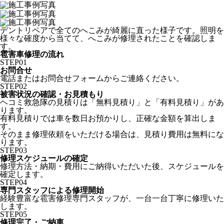
デントリペアで全てのへこみが綺麗に直った様子です。照明を
様々な確度から当てて、へこみが修理されたことを確認しま
す。
雹害車修理の流れ
STEP
01
お問合せ
電話またはお問合せフォームからご連絡ください。
STEP
02
被害状況の確認・お見積もり
ヘコミ救急隊の見積りは「無料見積り」と「有料見積り」があ
ります。
有料見積りでは車を数日お預かりし、正確な金額を算出しま
す。
そのまま修理依頼をいただける場合は、見積り費用は無料にな
ります。
STEP
03
修理スケジュールの確定
修理方法・納期・費用にご納得いただいた後、スケジュールを
確定します。
STEP
04
専門スタッフによる修理開始
経験豊富な雹害修理専門スタッフが、一台一台丁寧に修理いた
します。
STEP
05
修理完了・ご納車