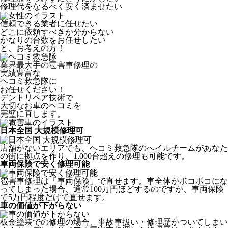
修理代をなるべく安く済ませたい
信頼できる業者に任せたい
どこに依頼すべきか分からない
かなりの台数をお任せしたい
と、お考えの方！
業界最大手の雹害車修理の
実績豊富な
ヘコミ救急隊
に
お任せください！
デントリペア技術で
大切なお車のヘコミを
完璧に直します。
日本全国 大規模修理可
店舗がないエリアでも、ヘコミ救急隊のへイルチームがあなた
の街に拠点を作り、1,000台超えの修理も可能です。
車両保険で安く修理可能
雹害車修理は「車両保険」で直せます。車全体がボコボコにな
ってしまった場合、通常100万円ほどするのですが、車両保険
で5万円程度だけで直せます。
車の価値が下がらない
板金塗装での修理の場合、事故車扱い・修理歴がついてしまい