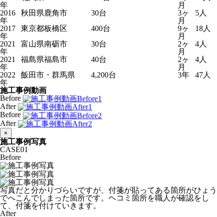
年
月
2016
秋田県鹿角市
30台
3ヶ
5人
年
月
2017
東京都板橋区
400台
9ヶ
18人
年
月
2021
富山県南砺市
30台
2ヶ
4人
年
月
2021
福島県福島市
40台
2ヶ
4人
年
月
2022
飯田市・群馬県
4,200台
3年
47人
年
施工事例動画
Before
After
Before
After
×
施工事例写真
CASE
01
Before
写真だと分かりづらいですが、付箋が貼ってある箇所がひょう
でへこんでしまった箇所です。ヘコミ箇所を職人が確認をし
て、付箋を付けていきます。
After