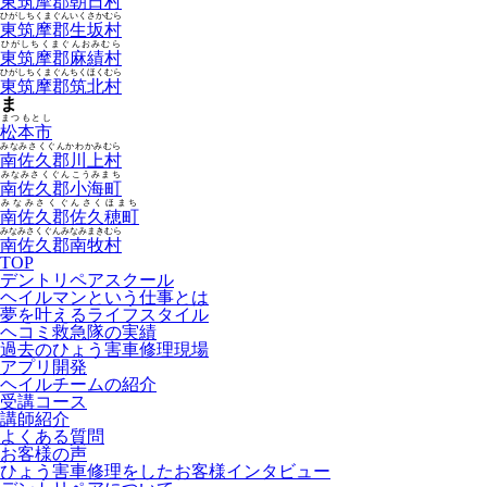
東筑摩郡朝日村
ひがしちくまぐんいくさかむら
東筑摩郡生坂村
ひがしちくまぐんおみむら
東筑摩郡麻績村
ひがしちくまぐんちくほくむら
東筑摩郡筑北村
ま
まつもとし
松本市
みなみさくぐんかわかみむら
南佐久郡川上村
みなみさくぐんこうみまち
南佐久郡小海町
みなみさくぐんさくほまち
南佐久郡佐久穂町
みなみさくぐんみなみまきむら
南佐久郡南牧村
TOP
デントリペアスクール
ヘイルマンという仕事とは
夢を叶えるライフスタイル
ヘコミ救急隊の実績
過去のひょう害車修理現場
アプリ開発
ヘイルチームの紹介
受講コース
講師紹介
よくある質問
お客様の声
ひょう害車修理をしたお客様インタビュー