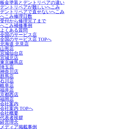
板金塗装とデントリペアの違い
デントリペアが難しいへこみ
デントリペアで直せないへこみ
へこみ修理日数
受付から修理完了まで
へこみ補修事例
よくある質問
全国のサービス店
全国のサービス店 TOPへ
北海道 北見店
山形店
宮城仙台店
宮城北店
東京練馬店
埼玉店
神奈川店
群馬店
石川店
岐阜店
福井店
京都西店
福岡店
会社案内
会社案内 TOPへ
会社概要
代表者挨拶
経営理念
メディア掲載事例