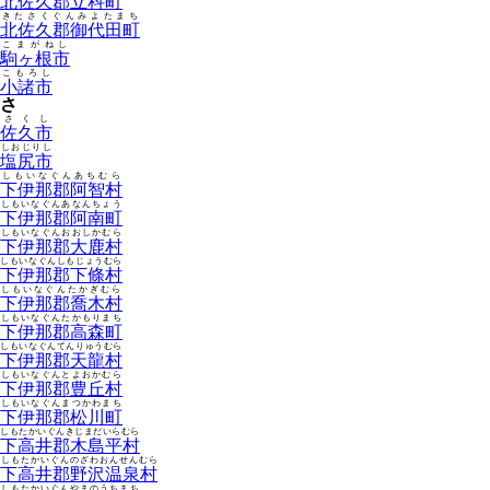
北佐久郡立科町
きたさくぐんみよたまち
北佐久郡御代田町
こまがねし
駒ヶ根市
こもろし
小諸市
さ
さくし
佐久市
しおじりし
塩尻市
しもいなぐんあちむら
下伊那郡阿智村
しもいなぐんあなんちょう
下伊那郡阿南町
しもいなぐんおおしかむら
下伊那郡大鹿村
しもいなぐんしもじょうむら
下伊那郡下條村
しもいなぐんたかぎむら
下伊那郡喬木村
しもいなぐんたかもりまち
下伊那郡高森町
しもいなぐんてんりゅうむら
下伊那郡天龍村
しもいなぐんとよおかむら
下伊那郡豊丘村
しもいなぐんまつかわまち
下伊那郡松川町
しもたかいぐんきじまだいらむら
下高井郡木島平村
しもたかいぐんのざわおんせんむら
下高井郡野沢温泉村
しもたかいぐんやまのうちまち