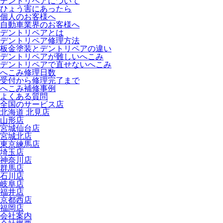
デントリペアについて
ひょう害にあったら
個人のお客様へ
自動車業界のお客様へ
デントリペアとは
デントリペア修理方法
板金塗装とデントリペアの違い
デントリペアが難しいへこみ
デントリペアで直せないへこみ
へこみ修理日数
受付から修理完了まで
へこみ補修事例
よくある質問
全国のサービス店
北海道 北見店
山形店
宮城仙台店
宮城北店
東京練馬店
埼玉店
神奈川店
群馬店
石川店
岐阜店
福井店
京都西店
福岡店
会社案内