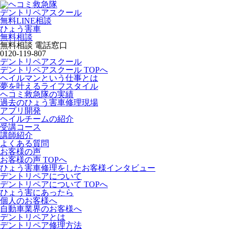
デントリペアスクール
無料LINE相談
ひょう害車
無料相談
無料相談 電話窓口
0120-119-807
デントリペアスクール
デントリペアスクール TOPへ
ヘイルマンという仕事とは
夢を叶えるライフスタイル
ヘコミ救急隊の実績
過去のひょう害車修理現場
アプリ開発
ヘイルチームの紹介
受講コース
講師紹介
よくある質問
お客様の声
お客様の声 TOPへ
ひょう害車修理をしたお客様インタビュー
デントリペアについて
デントリペアについて TOPへ
ひょう害にあったら
個人のお客様へ
自動車業界のお客様へ
デントリペアとは
デントリペア修理方法